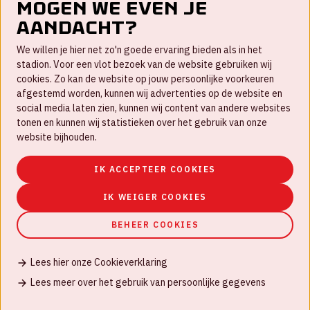
Mogen we even je
aandacht?
Contact
We willen je hier net zo'n goede ervaring bieden als in het
FAQ
stadion. Voor een vlot bezoek van de website gebruiken wij
cookies. Zo kan de website op jouw persoonlijke voorkeuren
Werken bij
afgestemd worden, kunnen wij advertenties op de website en
social media laten zien, kunnen wij content van andere websites
Disclaimer
tonen en kunnen wij statistieken over het gebruik van onze
Cookies
website bijhouden.
Huisregels
IK ACCEPTEER COOKIES
Privacyverklaring
IK WEIGER COOKIES
BEHEER COOKIES
Lees hier onze Cookieverklaring
© Johan Cruijff ArenA 2026
Lees meer over het gebruik van persoonlijke gegevens