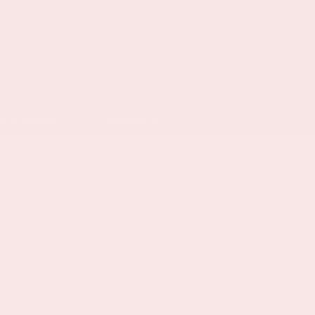
ELDE VRAGEN
HUISREGELS