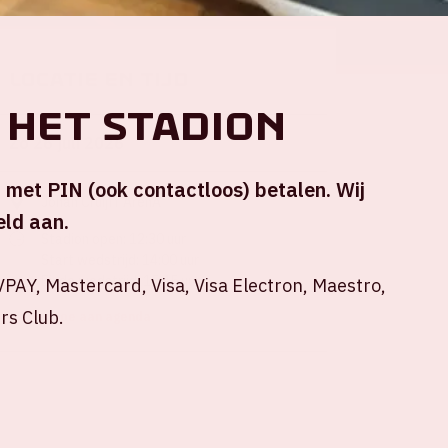
Locatie en tijd
 het stadion
Zo 26 juli 2026
n met PIN (ook contactloos) betalen. Wij
Johan Cruijff ArenA
ld aan.
Stadion open: 12:30 uur
Start wedstrijd: 14:00 uur
Einde wedstrijd: 15:45 uur
PAY, Mastercard, Visa, Visa Electron, Maestro,
rs Club.
+ Voeg toe aan agenda