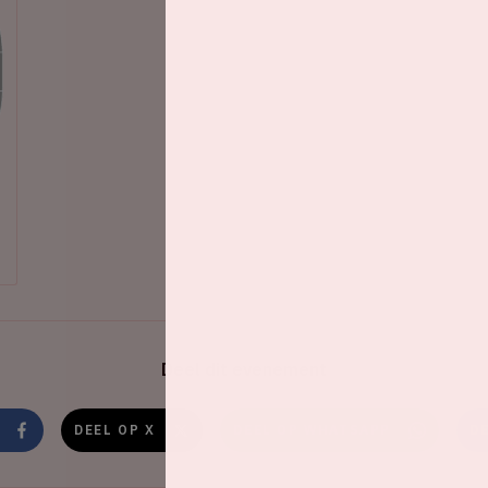
Deel dit evenement
DEEL OP X
DEEL OP WHATSAPP
D