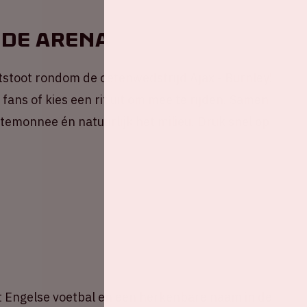
 de ArenA
stoot rondom de oefenwedstrijd Ajax - Burnley!
fans of kies een rit uit om mee te rijden. Samen
portemonnee én natuurlijk het milieu. Druk snel op
het Engelse voetbal en een herkenbare naam in de