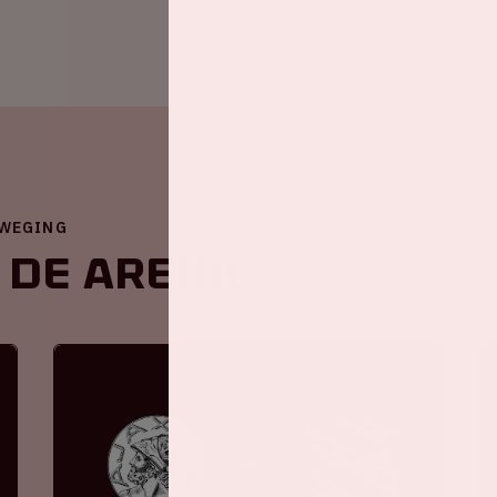
EWEGING
 de ArenA