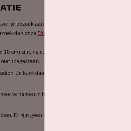
atie
over je bezoek aan de Johan Cruijff ArenA. Heb
 Bezoek dan onze
FAQ
.
 10 cm) zijn, na controle, toegestaan om mee te
 niet toegestaan.
tadion. Je kunt daarom alleen met je bankpas of
ee te nemen in het stadion, niet groter dan
adion. Er zijn geen plekken in het stadion waar