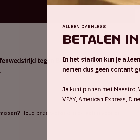
ALLEEN CASHLESS
Betalen in
In het stadion kun je allee
efenwedstrijd tegen Burnely ter
nemen dus geen contant ge
.
Je kunt pinnen met Maestro, V
VPAY, American Express, Dine
t missen? Houd onze website in de gaten voor de