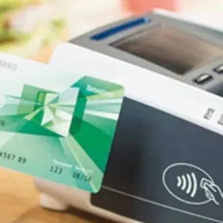
on
Contact
Inloggen ArenA portaal
ZOEKEN
OVER ONS