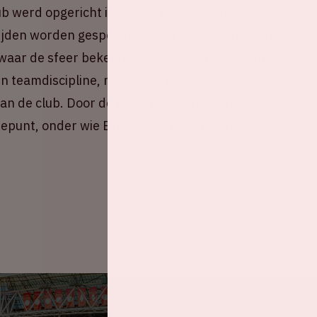
b werd opgericht in 1882 en behoort de oudste
ijden worden gespeeld op Turf Moor, een van de
waar de sfeer bekend staat als intens en puur.
n teamdiscipline, met een directe en fysieke
 van de club. Door de jaren heen brachten
epunt, onder wie Brian O’Neil, Jay Rodríguez en