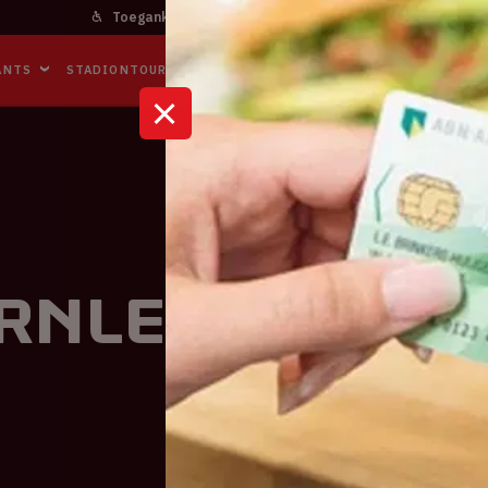
Toegankelijkheid
Bereikbaarheid
In het stadi
ANTS
STADIONTOURS
NAAR DE ARENA
BUSINESS EVENTS
urnley