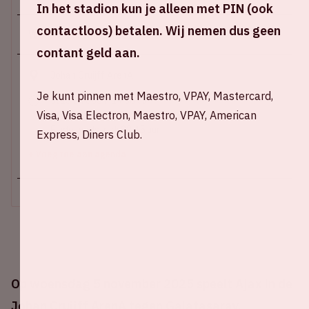
In het stadion kun je alleen met PIN (ook
contactloos) betalen. Wij nemen dus geen
Wo 5 november 2025
contant geld aan.
Johan Cruijff ArenA
Je kunt pinnen met Maestro, VPAY, Mastercard,
Stadion open: 19.30 uur
Visa, Visa Electron, Maestro, VPAY, American
Start wedstrijd: 21.00 uur
Einde wedstrijd: 22.45 uur
Express, Diners Club.
+ Voeg toe aan agenda
Op woensdag 5 november 2025 speelt Ajax in de
Johan Cruijff ArenA tegen Galatasaray.