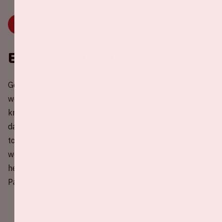
DEEL OF KIES JE RIT
Even voorstellen
Go Ahead Eagles is de volksclub van Deventer. De club
werd opgericht op 2 december 1902 als Be Quick, maar
kreeg een jaar later de naam Go Ahead. In 1971 werd
daar Eagles aan toegevoegd, naar een idee van
toenmalig trainer Barry Hughes. De club speelt zijn
wedstrijden in De Adelaarshorst en heeft door de jaren
heen grote spelers voortgebracht, zoals Marc Overmars,
Paul Bosvelt en Demis Nicolaou.