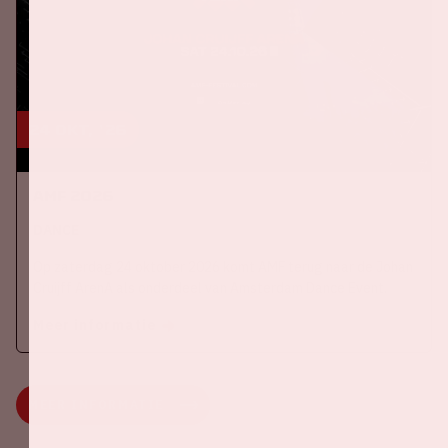
24 okt, '26
AMF 2026
DANCE
Op zaterdag 24 oktober 2026 komt AMF terug naar de Johan
Cruijff ArenA als onderdeel van Amsterdam Dance Event.
Meer informatie
MEER INFORMATIE