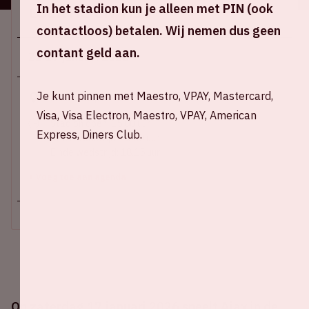
In het stadion kun je alleen met PIN (ook
Locatie en tijd
contactloos) betalen. Wij nemen dus geen
contant geld aan.
Za 17 januari 2026
Je kunt pinnen met Maestro, VPAY, Mastercard,
Johan Cruijff ArenA
Visa, Visa Electron, Maestro, VPAY, American
Stadion open: 15.00 uur
Express, Diners Club.
Start wedstrijd: 16:30 uur
Einde wedstrijd: 18.15 uur
+ Voeg toe aan agenda
Op zaterdag 17 januari 2026 speelt Ajax in de