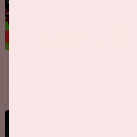
24 sep, '26
Nederland-Duitsland
ORANJE
Op donderdag 24 september 2026 speelt het Nederlands
elftal tegen Duitsland in de Johan Cruijff ArenA.
Meer informatie
KOOP TICKETS