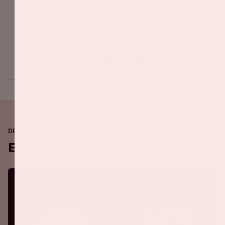
Deel dit evenement
DE JOHAN CRUIJFF ARENA IS ALTIJD IN BEWEGING
Binnenkort in de ArenA