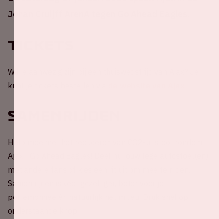
Johan Cruijff ArenA tegen Go Ahead Eagles.
Tickets
Wil je aanwezig zijn bij een thuiswedstrijd van Ajax? Je
kunt je tickets bestellen via
de website van Ajax
.
Samenrijden
Help mee met het reduceren van CO2-uitstoot rondom
Ajax - Go Ahead Eagles! Deel nu jouw lege autostoel(en)
met andere fans of kies een rit uit om mee te rijden.
Samen rijden is veel gezelliger, beter voor je
portemonnee én natuurlijk het milieu. Druk snel op
onderstaande knop.