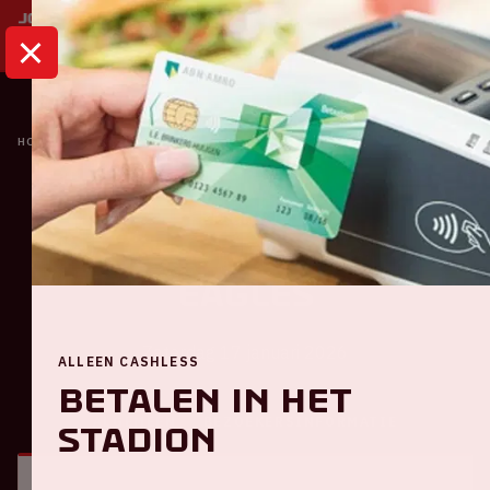
HOME
KALENDER
AJAX - GO AHEAD EAGLES
Eredivisie
Ajax - Go Ahead
Eagles
Zaterdag 17 januari 2026
ALLEEN CASHLESS
Betalen in het
ALGEMEEN
BEZOEKERSINFORMATIE
stadion