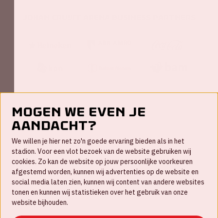
Johan Cruijff ArenA Business Partners
Mogen we even je
aandacht?
Contact
We willen je hier net zo'n goede ervaring bieden als in het
FAQ
stadion. Voor een vlot bezoek van de website gebruiken wij
cookies. Zo kan de website op jouw persoonlijke voorkeuren
Werken bij
afgestemd worden, kunnen wij advertenties op de website en
social media laten zien, kunnen wij content van andere websites
Disclaimer
tonen en kunnen wij statistieken over het gebruik van onze
Cookies
website bijhouden.