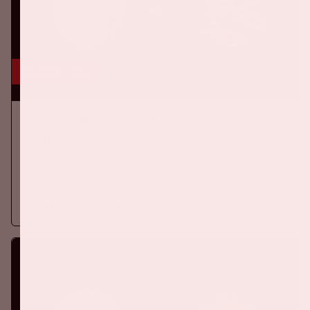
16 aug, '26
Ajax - SC Heerenveen
EREDIVISIE
Op zondag 16 augustus 2026 speelt Ajax in de Johan Cruijff
ArenA tegen SC Heerenveen
Meer informatie