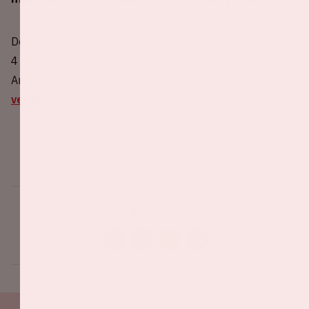
De Nations League-wedstrijden Nederland-Polen (vrijdag
4 september) en Nederland-Italië in de Johan Cruijff
ArenA worden definitief zonder publiek gespeeld.
Lees
verder
Deel dit evenement