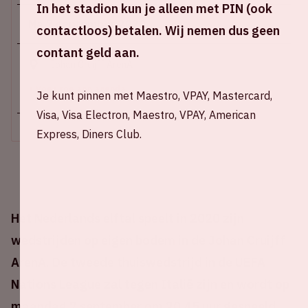
In het stadion kun je alleen met PIN (ook
Ma 7 september 2020
contactloos) betalen. Wij nemen dus geen
contant geld aan.
Johan Cruijff ArenA
+ Voeg toe aan agenda
Je kunt pinnen met Maestro, VPAY, Mastercard,
Visa, Visa Electron, Maestro, VPAY, American
Express, Diners Club.
Het Nederlands elftal speelt in 2020 zijn
wedstrijden op eigen bodem in de Johan Cruijff
ArenA. De tweede thuiswedstrijd in de UEFA
Nations League zal tegen Italië zijn en wordt op
maandag 7 september om 20.45 uur gespeeld.