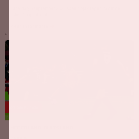
Zaterdag 5 september 2026 speelt Ajax tegen PSV in de
Johan Cruijff ArenA.
Meer informatie
24 sep, '26
Nederland-Duitsland
ORANJE