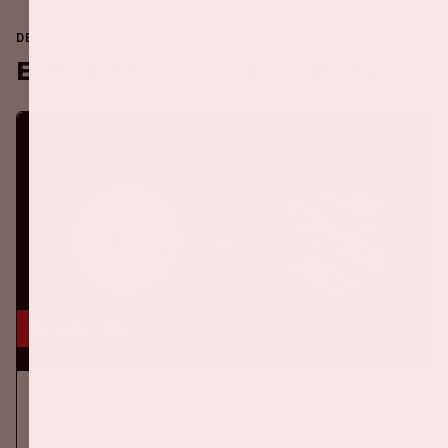
DE JOHAN CRUIJFF ARENA IS ALTIJD IN BEWEGING
Binnenkort in de ArenA
16 aug, '26
Ajax - SC Heerenveen
EREDIVISIE