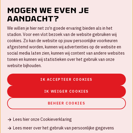
Mogen we even je
aandacht?
Contact
We willen je hier net zo'n goede ervaring bieden als in het
FAQ
stadion. Voor een vlot bezoek van de website gebruiken wij
cookies. Zo kan de website op jouw persoonlijke voorkeuren
Werken bij
afgestemd worden, kunnen wij advertenties op de website en
social media laten zien, kunnen wij content van andere websites
Disclaimer
tonen en kunnen wij statistieken over het gebruik van onze
Cookies
website bijhouden.
Huisregels
IK ACCEPTEER COOKIES
Privacyverklaring
IK WEIGER COOKIES
BEHEER COOKIES
Lees hier onze Cookieverklaring
© Johan Cruijff ArenA 2026
Lees meer over het gebruik van persoonlijke gegevens