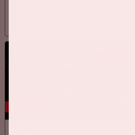
Op donderdag 24 september 2026 speelt het Nederlands
elftal tegen Duitsland in de Johan Cruijff ArenA.
Meer informatie
KOOP TICKETS
24 okt, '26
AMF 2026