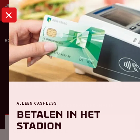
HOME
KALENDER
NATIONS LEAGUE | NEDERLAND VS. ITALIË
Oranje
Nations League |
Nederland VS. Italië
ALLEEN CASHLESS
ALGEMEEN
BEZOEKERSINFORMATIE
Betalen in het
stadion
Locatie en tijd