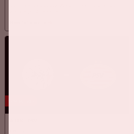
Op zondag 16 augustus 2026 speelt Ajax in de Johan Cruijff
ArenA tegen SC Heerenveen
Meer informatie
5 sep, '26
Ajax - PSV
EREDIVISIE