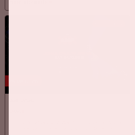
Meer informatie
KOOP TICKETS
24 okt, '26
AMF 2026
DANCE
Op zaterdag 24 oktober 2026 komt AMF terug naar de Johan
Cruijff ArenA als onderdeel van Amsterdam Dance Event.