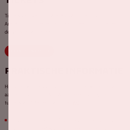
Tickets voor Verknipt ArenA 2025 in de Johan Cruijff
ArenA zijn nu in de verkoop. Voor meer informatie, bekijk
de website van Verknipt.
VERKNIPT WEBSITE
Praktische informatie
Hieronder vind je praktische informatie over je bezoek
aan de Johan Cruijff ArenA. Heb je een vraag die hier niet
tussenstaat? Bezoek dan onze
FAQ
.
Tassen van maximaal (30 cm x 21 cm x 10 cm) zijn,
na controle, toegestaan om mee te nemen. Grotere