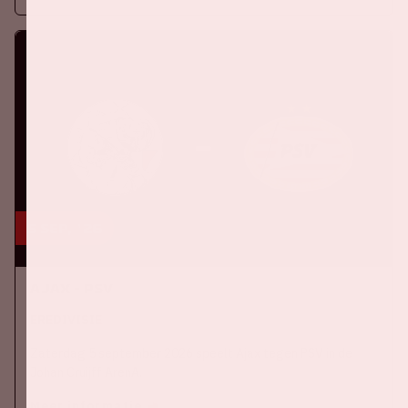
5 sep, '26
Ajax - PSV
EREDIVISIE
Zaterdag 5 september 2026 speelt Ajax tegen PSV in de
Johan Cruijff ArenA.
Meer informatie