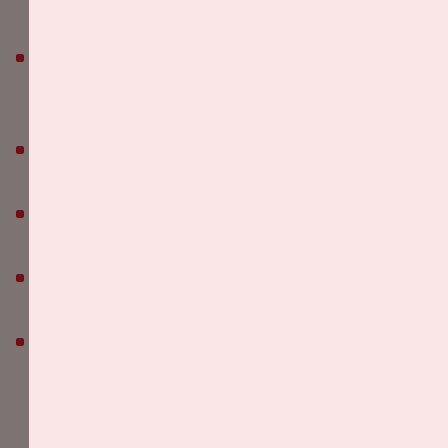
tassen of koffers zijn niet toegestaan.
Het is voor bezoekers niet toegestaan eten en
drinken mee het stadion in te nemen. In het stadion
vind je verschillende eet- en drinkgelegenheden.
Het is toegestaan om een powerbank mee te nemen
in het stadion, niet groter dan een mobiele telefoon.
Johan Cruijff ArenA is een rookvrij stadion. Er zijn
geen plekken in het stadion waar roken is toegestaan.
Johan Cruijff ArenA is een cashless stadion. Je kunt
daarom alleen met je bankpas of creditcard betalen.
We hanteren een adviesleeftijd van boven de 16 jaar.
We adviseren jongere bezoekers om een evenement
onder begeleiding van een meerderjarige te
bezoeken.