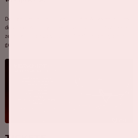
De afgelopen editie van Verknipt ArenA was een succes
die alle verwachtingen heeft overtroffen. In 2025 keren
ze terug naar de Johan Cruijff ArenA - harder, groter en
gedurfder.
Tickets