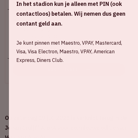
Za 19 juli 2025
In het stadion kun je alleen met PIN (ook
contactloos) betalen. Wij nemen dus geen
Johan Cruijff ArenA
contant geld aan.
Start show: 22:00 uur
Einde show: 07:00 uur
Je kunt pinnen met Maestro, VPAY, Mastercard,
+ Voeg toe aan agenda
Visa, Visa Electron, Maestro, VPAY, American
Express, Diners Club.
KOOP TICKETS
Op zaterdag 19 juli 2025 is Verknipt terug in de
Johan Cruijff ArenA voor een nieuwe editie van
Verknipt ArenA!