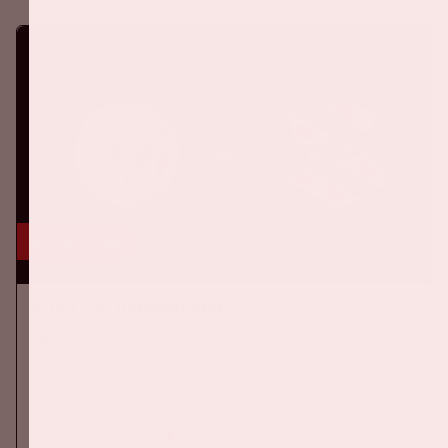
16 aug, '26
Ajax - SC Heerenveen
EREDIVISIE
Op zondag 16 augustus 2026 speelt Ajax in de Johan Cruijff
ArenA tegen SC Heerenveen
Meer informatie