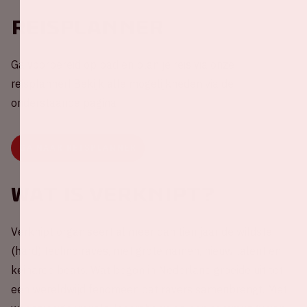
Reisplanner
Ga voorbereid op pad en plan je reis via onze
reisplanner! Bekijk alle mogelijkheden via de
onderstaande pagina
GA NAAR REISPLANNER
Wat is Verknipt?
Verknipt organiseert al meer dan tien jaar de wildste
(hard) techno raves, met grote namen, nieuw talent en
keiharde beats. Wat begon in Nederland groeide uit tot
een wereldwijd fenomeen dat ravers samenbrengt. Met