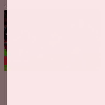
24 sep, '26
Nederland-Duitsland
ORANJE
Op donderdag 24 september 2026 speelt het Nederlands
elftal tegen Duitsland in de Johan Cruijff ArenA.