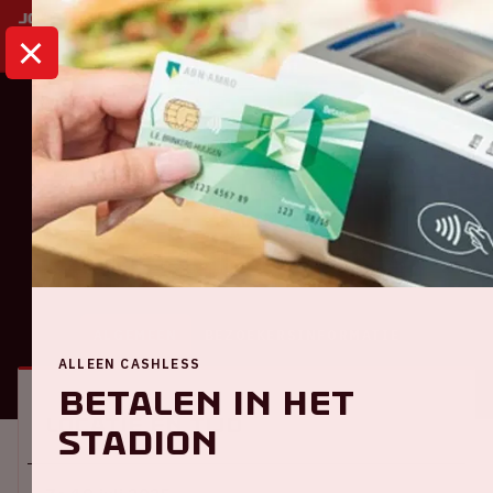
HOME
KALENDER
VERKNIPT ARENA
Dance
Verknipt ArenA
ALGEMEEN
BEZOEKERSINFORMATIE
ALLEEN CASHLESS
Betalen in het
Locatie en tijd
stadion