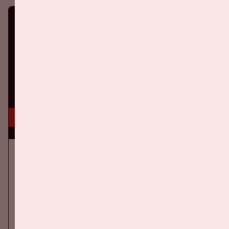
5 sep, '26
Ajax - PSV
EREDIVISIE
Zaterdag 5 september 2026 speelt Ajax tegen PSV in de
Johan Cruijff ArenA.
Meer informatie