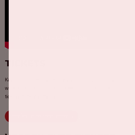
Tickets
Kaarten voor deze wedstrijd zijn nu te koop via onze
website. Klik snel op onderstaande button om jouw
tickets te bemachtigen!
KOOP NU JE ORANJE TICKETS