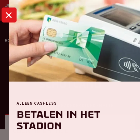
HOME
KALENDER
NEDERLAND - SCHOTLAND
Oranje
Nederland -
Schotland
ALLEEN CASHLESS
ALGEMEEN
BEZOEKERSINFORMATIE
Betalen in het
stadion
Locatie en tijd