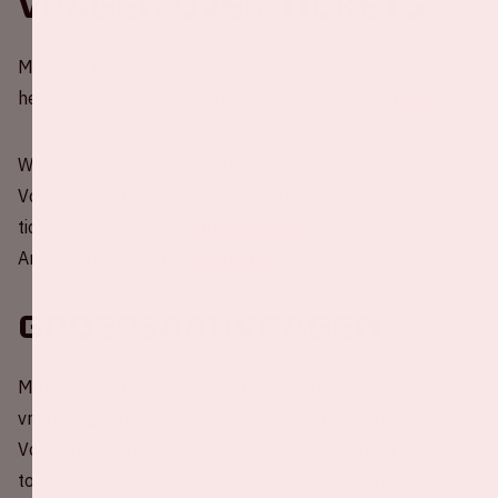
Vragen over tickets
Mocht je er bij het kopen van je tickets toch niet
helemaal uitkomen, gebruik dan onze handige
FAQ
.
We werken bij deze wedstrijd met mobile-only tickets.
Voor meer informatie over het gebruik van de JCA
ticketing app, zie deze
handleiding
. Inloggen in het
ArenA portaal kan via
deze link
.
Groepsaanvragen
Met jouw collega's, voetbalteam, hele familie of
vriendengroep naar Nederland - Schotland? dat kan!
Voor alle informatie omtrent groepsaanvragen van 10
tot 70 personen kun je contact opnemen met