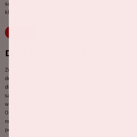
sales@johancruijffarena.nl of op onderstaande button
klikken.
MEER INFO
Dineren in de ArenA
Zit jij bij Nederland - Schotland op de hoofdtribune of op
e
de 1
ring Oost? Maak jouw avond dan compleet met een
diner in de ArenA voorafgaand aan de wedstrijd. In
samenwerking met onze cateraar Hutten is er voor deze
wedstrijd een
heerlijk menu
samengesteld dat in zowel
On5th als de Glasgow geserveerd zal worden. Reserveer
nu en start de avond samen met jou gezelschap op de
perfecte manier!