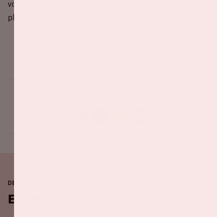
voor het EK. De groepswedstrijden van Oranje vinden
plaats in achtereenvolgens Hamburg, Leipzig en Berlijn.
Deel dit evenement
DE JOHAN CRUIJFF ARENA IS ALTIJD IN BEWEGING
Binnenkort in de ArenA