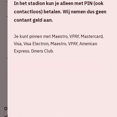
In het stadion kun je alleen met PIN (ook
Vr 22 maart 2024
contactloos) betalen. Wij nemen dus geen
contant geld aan.
Johan Cruijff ArenA
Start wedstrijd - 20:45 uur
Je kunt pinnen met Maestro, VPAY, Mastercard,
Einde wedstrijd - 22:30 uur
Visa, Visa Electron, Maestro, VPAY, American
+ Voeg toe aan agenda
Express, Diners Club.
KOOP JE ORANJE TICKETS
Op vrijdag 22 maart 2024 speelt het Nederlands
elftal tegen Schotland. Dit is een oefenwedstrijd