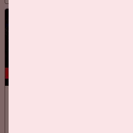
KOOP TICKETS
24 okt, '26
AMF 2026
DANCE
Op zaterdag 24 oktober 2026 komt AMF terug naar de Johan
Cruijff ArenA als onderdeel van Amsterdam Dance Event.
Meer informatie