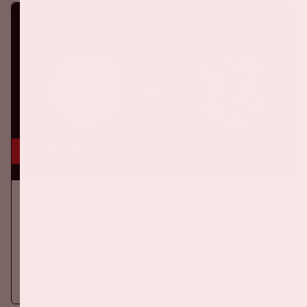
16 aug, '26
Ajax - SC Heerenveen
EREDIVISIE
Op zondag 16 augustus 2026 speelt Ajax in de Johan Cruijff
ArenA tegen SC Heerenveen
Meer informatie