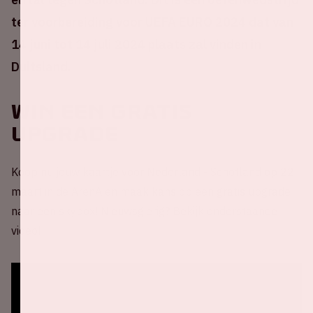
ter voorbereiding voor UEFA EURO 2024 dat van
14 juni tot 14 juli 2024 plaats zal vinden in
Duitsland.
Win een gratis
upgrade
Koop nu jouw kaartje voor Nederland - Schotland op 22
maart in de ArenA en maak kans op een gratis upgrade
naar een skybox! Nieuwsgierig? Bekijk onderstaande
video!