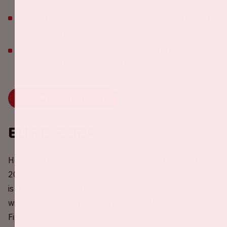
On5th toegankelijk voor bezoekers in de vakken 101
t/m 108 en 001 t/ 011
Glasgow toegankelijk voor bezoekers in de vakken
117 t/m 124 en 017 t/m 024
MEER INFO & RESERVEREN
EURO 2024
Het Nederlands Elftal heeft zich geplaatst voor het EK
2024, dat gespeeld zal worden in Duitsland. Bij de loting
is Oranje gekoppeld aan Frankrijk, Oostenrijk en een
winnaar van de play-offs. In die play-offs maken Estland,
Finland, Polen en Wales kans om zich te kwalificeren