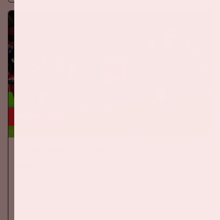
24 sep, '26
Nederland-Duitsland
ORANJE
Op donderdag 24 september 2026 speelt het Nederlands
elftal tegen Duitsland in de Johan Cruijff ArenA.
Meer informatie