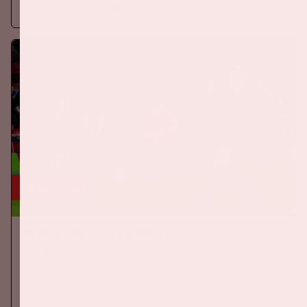
Meer informatie
24 sep, '26
Nederland-Duitsland
ORANJE
Op donderdag 24 september 2026 speelt het Nederlands
elftal tegen Duitsland in de Johan Cruijff ArenA.