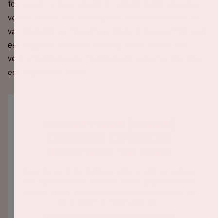
tour waarin al haar albums en verschillende tijdperken
voorbij komen. Van
Red (Taylor's Version)
tot
Lover
, en
van
Midnights
tot
Speak Now (Taylor's Version)
, het wordt
een magische muzikale ervaring voor alle fans met
verbluffende visuals, meeslepende podiumproductie en
een uitgebreide setlist.
Accepteer (meer)
cookies om deze
content te zien
Deze content is niet zichtbaar omdat er met een externe
data ingeladen wordt waarmee cookies geplaatst kunnen
worden. Je hebt ons nog geen toestemming gegeven om
deze cookies te mogen plaatsen.