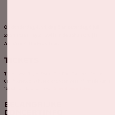
Op donderdag 4, vrijdag 5 en zaterdag 6 juli
2024 staat Taylor Swift in de Johan Cruijff
ArenA met The Eras Tour.
Tickets
Tickets voor Taylor Swift - The Eras Tour in de Johan
Cruijff ArenA zijn uitverkocht. Voor meer informatie kun je
terecht op de website van
Greenhouse Talent
.
Belangrijke
concertinfo