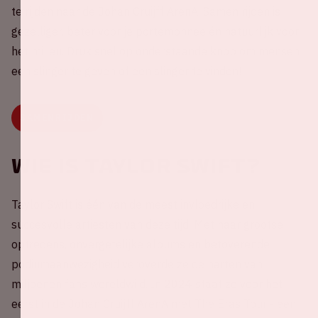
te rijden naar de Johan Cruijff ArenA. Samen rijden is
gezelliger, beter voor je portemonnee én natuurlijk voor
het milieu. Druk snel op onderstaande knop om mensen
een slinger te geven of een slinger te vinden!
SAMENRIJDEN
Wie is Taylor Swift?
Taylor Swift is één van de meest invloedrijke en
succesvolle artiesten van deze tijd. Met haar grootse
optredens, onvergetelijke albums en betoverende
podiumaanwezigheid veroverde ze de harten van
miljoenen fans wereldwijd. In 2024 staat ze voor het
eerst in de Johan Cruijff ArenA met The Eras Tour - een