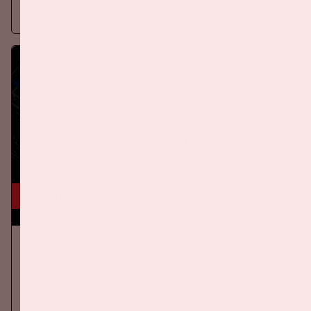
Meer informatie
KOOP TICKETS
24 okt, '26
AMF 2026
DANCE
Op zaterdag 24 oktober 2026 komt AMF terug naar de Johan
Cruijff ArenA als onderdeel van Amsterdam Dance Event.