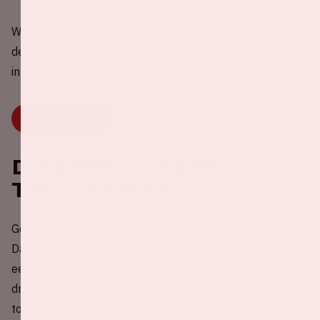
Wil jij optimaal genieten van Taylor Swift’s concerten in
de ArenA? In onze blog hebben we alle belangrijke
informatie voor je op een rijtje gezet.
BEKIJK DE BLOG
Dineren tijdens
Taylor Swift?
Geniet jij deze zomer van Taylor Swift: The Eras Tour?
Dan kun je vooraf in de Johan Cruijff ArenA terecht voor
een heerlijk diner voor maar €49.50 per persoon (excl.
drankjes). Je hoeft niet in de rij te staan, hebt als eerste
toegang tot het stadion en wordt na het diner via de