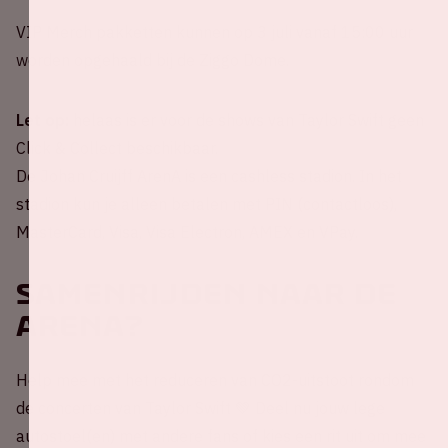
VIP Merch pakketten kunnen op 3 juli vanaf 15:00 uur
worden opgehaald bij de Ziggo Dome.
Let op:
helaas is er voor de shows van Taylor Swift geen
Click & Collect beschikbaar.
De Johan Cruijff ArenA is een cashless stadion. In het
stadion kun je alleen betalen met PIN (contactloos),
MasterCard, Visa, Visa Electron, AMEX en VPay.
Samenrijden naar de
ArenA?
Help mee met het reduceren van CO2-uitstoot rondom
de concerten van Taylor Swift 💚 Deel nu jouw lege
autostoel(en) met andere fans of kies een rit uit om mee