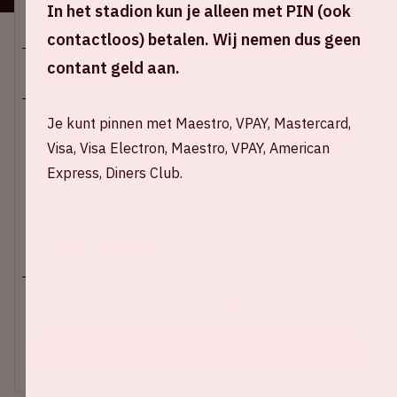
In het stadion kun je alleen met PIN (ook
Locatie en tijd
contactloos) betalen. Wij nemen dus geen
contant geld aan.
Do 4 juli 2024
Je kunt pinnen met Maestro, VPAY, Mastercard,
Johan Cruijff ArenA
Visa, Visa Electron, Maestro, VPAY, American
VIP Early Entry (staanplaatsen): 15:30 uur
Express, Diners Club.
Deuren open: 16:30 uur
Aanvang: 18:15 uur
Verwachte eindtijd: 22:45 uur
+ Voeg toe aan agenda
UITVERKOCHT
BOEK EEN DINER VOORAF