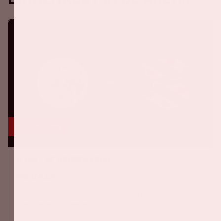
16 aug, '26
Ajax - SC Heerenveen
EREDIVISIE
Op zondag 16 augustus 2026 speelt Ajax in de Johan Cruijff
ArenA tegen SC Heerenveen