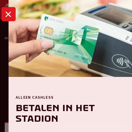
HOME
KALENDER
TAYLOR SWIFT: THE ERAS TOUR
Concert
Taylor Swift: The
Eras Tour
Donderdag 4 juli 2024
ALLEEN CASHLESS
Betalen in het
ALGEMEEN
BEZOEKERSINFORMATIE
stadion