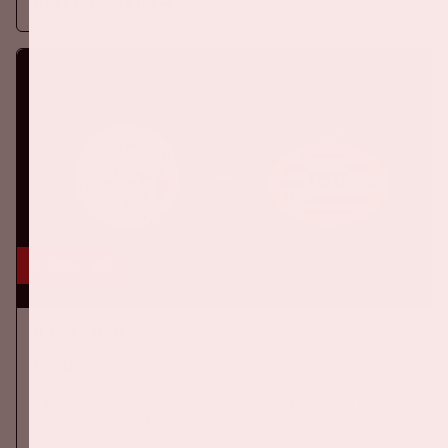
Meer informatie
5 sep, '26
Ajax - PSV
EREDIVISIE
Zaterdag 5 september 2026 speelt Ajax tegen PSV in de
Johan Cruijff ArenA.