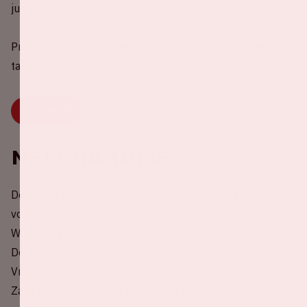
juiste weg naar jouw plek begeleid.
Proef als eerste de sfeer in het stadion en reserveer jouw
tafel via onderstaande button.
LEES MEER
Merchandise
De openingstijden van de merchandise stands zijn als
volgt:
Woensdag 3 juli - 12:00 uur - 20:00 uur
Donderdag 4 juli - 10:00 uur - einde show
Vrijdag 5 juli - 10:00 uur - einde show
Zaterdag 6 juli - 10:00 uur - einde show