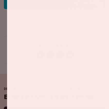
Deel dit evenement
DE JOHAN CRUIJFF ARENA IS ALTIJD IN BEWEGING
Binnenkort in de ArenA