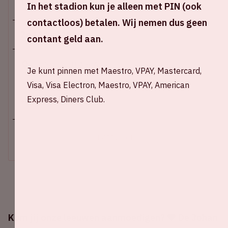
Locatie en tijd
In het stadion kun je alleen met PIN (ook
contactloos) betalen. Wij nemen dus geen
Zo 13 juni 2021
contant geld aan.
Johan Cruijff ArenA
Je kunt pinnen met Maestro, VPAY, Mastercard,
Aftrap wedstrijd: 21.00 uur
Visa, Visa Electron, Maestro, VPAY, American
Express, Diners Club.
+ Voeg toe aan agenda
UITVERKOCHT
Kom jij onze leeuwen aanmoedigen? 🧡 De Johan