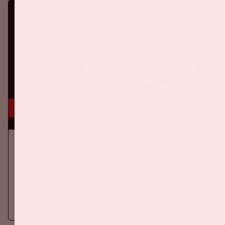
5 sep, '26
Ajax - PSV
EREDIVISIE
Zaterdag 5 september 2026 speelt Ajax tegen PSV in de
Johan Cruijff ArenA.
Meer informatie