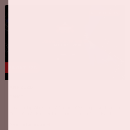
KOOP TICKETS
24 okt, '26
AMF 2026
DANCE
Op zaterdag 24 oktober 2026 komt AMF terug naar de Johan
Cruijff ArenA als onderdeel van Amsterdam Dance Event.
Meer informatie