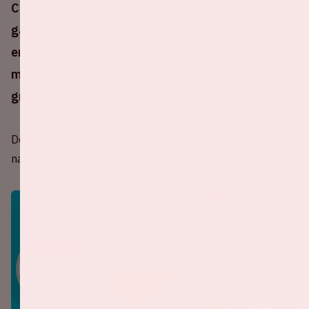
Cruijff ArenA is tijdens UEFA EURO 2020
gastheer van drie groepswedstrijden (13,17,21
en 26 juni 2021) waarbij Nederland zich samen
met Oekraïne, Oostenrijk en Noord-Macedonië in
groep C heeft geplaatst.
De UEFA heeft besloten om EURO 2020 te verplaatsen
naar zomer 2021 in verband met COVID-19.