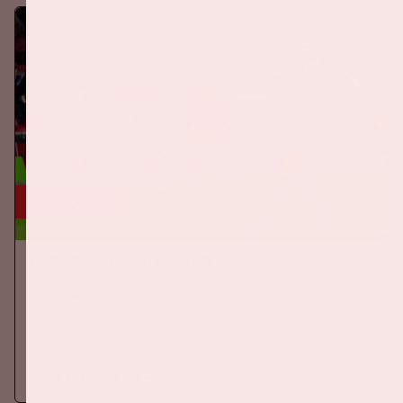
24 sep, '26
Nederland-Duitsland
ORANJE
Op donderdag 24 september 2026 speelt het Nederlands
elftal tegen Duitsland in de Johan Cruijff ArenA.
Meer informatie