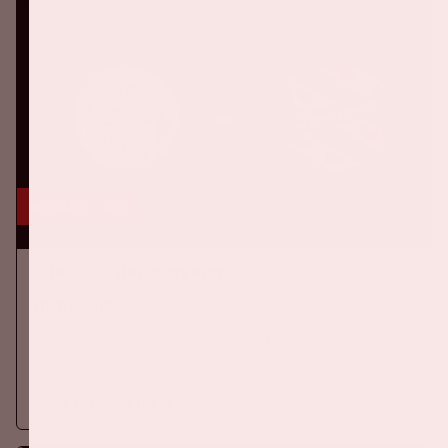
16 aug, '26
Ajax - SC Heerenveen
EREDIVISIE
Op zondag 16 augustus 2026 speelt Ajax in de Johan Cruijff
ArenA tegen SC Heerenveen
Meer informatie