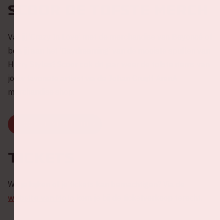
Scoor de tofste merch
Val jij ‘Crazy In Love’ met de merchandise van Beyoncé of
ben jij aan het ‘Daydreaming’ van de mooiste spullen van
Harry Styles? Scoor ook dit jaar weer de tofste items van
jouw favoriete artiest via de Johan Cruijff ArenA
merchandise shop.
SCOOR JE MERCH HIER
Tickets
Wil je kijken of je tickets kan bemachtigen? Via de
website van Mojo
kom je bij de ticketverkoop terecht.