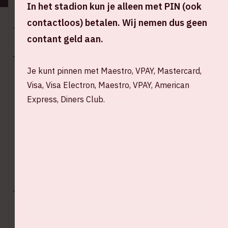
In het stadion kun je alleen met PIN (ook
Locatie en tijd
contactloos) betalen. Wij nemen dus geen
contant geld aan.
Vr 23 juni 2023
Je kunt pinnen met Maestro, VPAY, Mastercard,
Johan Cruijff ArenA
Visa, Visa Electron, Maestro, VPAY, American
Stadion open – 17.00 uur
Express, Diners Club.
Voorprogramma: Mike Dean – 18.45 uur
Pauze – 19.15 uur
Voorprogramma: Kaytranada – 19.30 uur
Pauze – 20.15 uur
The Weeknd – 21.00 uur
Verwacht einde – 23.00 uur
+ Voeg toe aan agenda
KOOP TICKETS