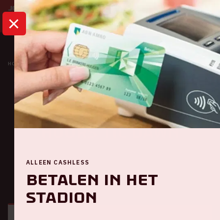
HOME
KALENDER
THE WEEKND: AFTER HOURS TIL DAWN
Concert
The Weeknd: After
Hours Til Dawn
Vrijdag 23 juni 2023
ALLEEN CASHLESS
Betalen in het
ALGEMEEN
BEZOEKERSINFORMATIE
stadion