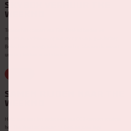
Skybox verhuur The
Weeknd
Tijdens het concert van The Weeknd bieden we
meerdere exclusieve opties voor jou en je gezelschap.
Beleef een onvergetelijke avond op één van de meest
unieke plekken in het stadion.
LEES MEER
Samen rijden naar The
Weeknd
Help mee met het reduceren van CO2-uitstoot rondom
het The Weeknd concert 💚 Deel nu jouw lege