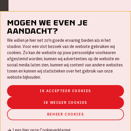
Mogen we even je
aandacht?
Contact
We willen je hier net zo'n goede ervaring bieden als in het
FAQ
stadion. Voor een vlot bezoek van de website gebruiken wij
cookies. Zo kan de website op jouw persoonlijke voorkeuren
Werken bij
afgestemd worden, kunnen wij advertenties op de website en
social media laten zien, kunnen wij content van andere websites
Disclaimer
tonen en kunnen wij statistieken over het gebruik van onze
Cookies
website bijhouden.
Huisregels
IK ACCEPTEER COOKIES
Privacyverklaring
IK WEIGER COOKIES
BEHEER COOKIES
Lees hier onze Cookieverklaring