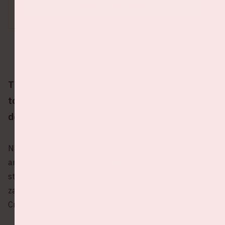
SCOOR JOUW MERCH
The Weeknd komt met zijn After Hours Til Dawn
tour naar Nederland. Op 23 en 24 juni 2023 staat
de zanger in de Johan Cruijff ArenA.
Nadat The Weeknd een eerdere Europese tour
annuleerde, komt hij nu eindelijk weer op het podium
staan. Op vrijdag 23 en zaterdag 24 juni 2023 neemt de
zanger zijn After Hours Til Dawn tour mee naar de Johan
Cruijff ArenA.