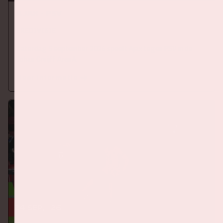
Ajax - PSV
EREDIVISIE
Zaterdag 5 september 2026 speelt Ajax tegen PSV in de
Johan Cruijff ArenA.
Meer informatie
24 sep, '26