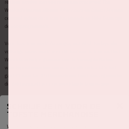
realiteit worden met een reeks aan concerten! The
Weeknd's laatste albums
After Hours
en
Dawn FM
staan
centraal tijdens deze tour. Kaytranada en Mike Dean zijn
de voorprogramma's.
Voor deze tour werkt de zanger, met Abel Tesfaye als
volledige naam, werkt voor dit deel van de tour met het
Wereldvoedselprogramma van de Verenigde Naties,
waar hij ambassadeur van is. Voor elk verkocht ticket
gaat €1 naar het XO Humanitarian Fund, een organisatie
die geld inzamelt voor de wereldwijde hongercrisis.
Schrijf je in voor de
tofste merchandise
Accepteer (meer)
cookies om deze
Wil je het risico niet lopen dat jouw favoriete merch