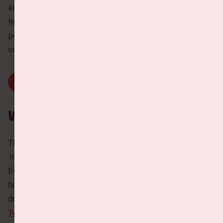
autostoel(en) met andere fans of kies een rit uit om mee
te rijden. Samen rijden is veel gezelliger, beter voor je
portemonnee én natuurlijk het milieu. Druk snel op
onderstaande knop.
DEEL OF KIES JE RIT
Wie is The Weeknd?
The Weeknd is een Canadese zanger met hits als
Save
Your Tears
en
Starboy
. De zanger zou eind 2022 al door
Europa touren, maar hij annuleerde dit eind 2021 omdat
hij een nieuwe visie had. "Ik wil iets groters en specialers
doen en dat vraagt om stadions", schreef hij in een
Tweet
. Deze nieuwe visie gaat nu in de zomer van 2023