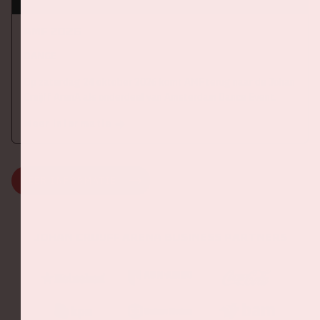
AMF 2026
DANCE
Op zaterdag 24 oktober 2026 komt AMF terug naar de Johan
Cruijff ArenA als onderdeel van Amsterdam Dance Event.
Meer informatie
MEER INFORMATIE
Johan Cruijff ArenA Business Partners