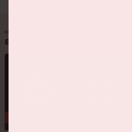
DE JOHAN CRUIJFF ARENA IS ALTIJD IN BEWEGING
Binnenkort in de ArenA
16 aug, '26