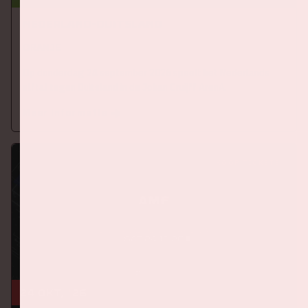
Nederland-Duitsland
ORANJE
Op donderdag 24 september 2026 speelt het Nederlands
elftal tegen Duitsland in de Johan Cruijff ArenA.
Meer informatie
KOOP TICKETS
24 okt, '26