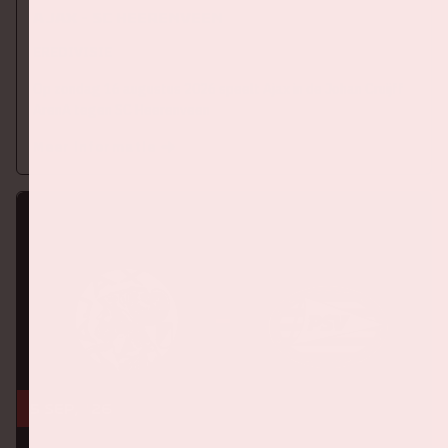
Ajax - SC Heerenveen
EREDIVISIE
Op zondag 16 augustus 2026 speelt Ajax in de Johan Cruijff
ArenA tegen SC Heerenveen
Meer informatie
5 sep, '26