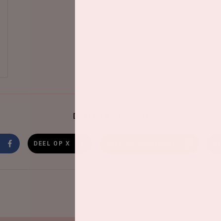
Deel dit evenement
DEEL OP X
DEEL OP WHATSAPP
D