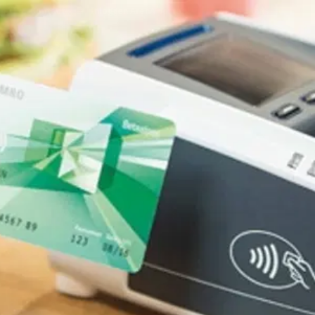
on
Contact
Inloggen ArenA portaal
ZOEKEN
OVER ONS
k