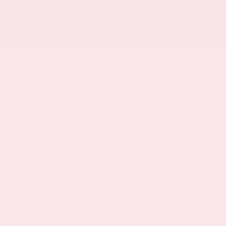
ELDE VRAGEN
HUISREGELS