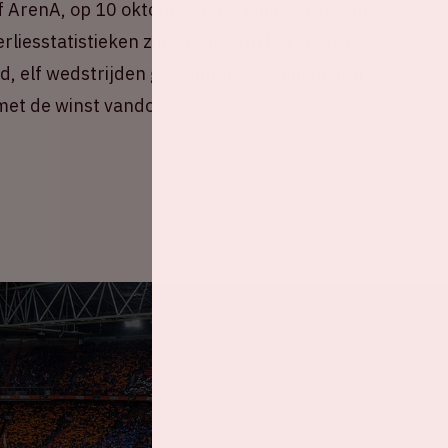
f ArenA, op 10 oktober 2016, eindigde ook in
erliesstatistieken zijn sowieso in het voordeel
d, elf wedstrijden gewonnen, vier eindigden
 met de winst vandoor.