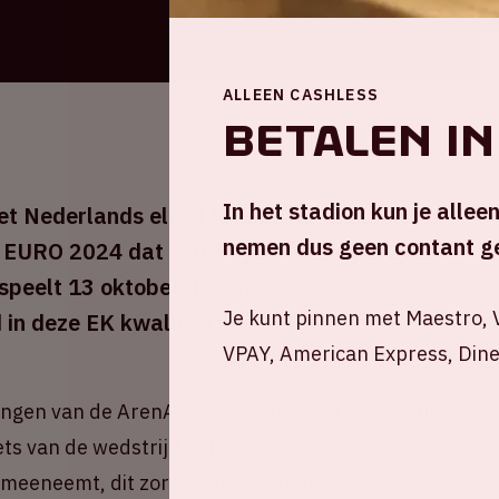
ALLEEN CASHLESS
Betalen in
In het stadion kun je allee
t Nederlands elftal tegen Frankrijk. Dit is
nemen dus geen contant ge
 EURO 2024 dat van 14 juni tot 14 juli 2024
 speelt 13 oktober de tweede
Je kunt pinnen met Maestro, V
 in deze EK kwalificatie.
VPAY, American Express, Dine
angen van de ArenA. Zorg daarom dat je
uiterlijk
ets van de wedstrijd te hoeven missen. Zorg
nt meeneemt, dit zorgt voor een betere