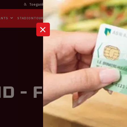
Toegankelijkheid
Bereikbaarheid
In het stadi
ANTS
STADIONTOURS
NAAR DE ARENA
BUSINESS EVENTS
K
d - Frankrij