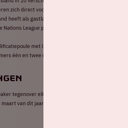
sland in 10 verschillende stadions, verdeeld
ren zich direct voor het eindtoernooi via de
land heeft als gastland automatisch een ticket en
e Nations League play-offs.
lificatiepoule met Griekenland, Ierland en
mers één en twee direct door.
ngen
aker tegenover elkaar in diverse competities.
maart van dit jaar. De wedstrijd ging toen, in