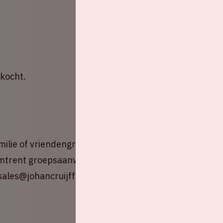
rkocht.
amilie of vriendengroep naar Nederland -
 omtrent groepsaanvragen van 10 tot 70
ales@johancruijffarena.nl