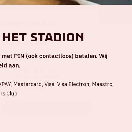
Locatie en tijd
 het stadion
Vr 13 oktober 2023
n met PIN (ook contactloos) betalen. Wij
Johan Cruijff ArenA
ld aan.
18.45 uur | stadion open
20.45 uur | start wedstrijd
PAY, Mastercard, Visa, Visa Electron, Maestro,
+ Voeg toe aan agenda
rs Club.
KOOP JE ORANJE TICKETS