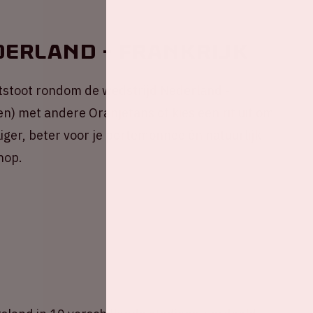
derland - Frankrijk
tstoot rondom de wedstrijd Nederland -
en) met andere Oranjefans of kies een rit uit om
liger, beter voor je portemonnee én natuurlijk
nop.