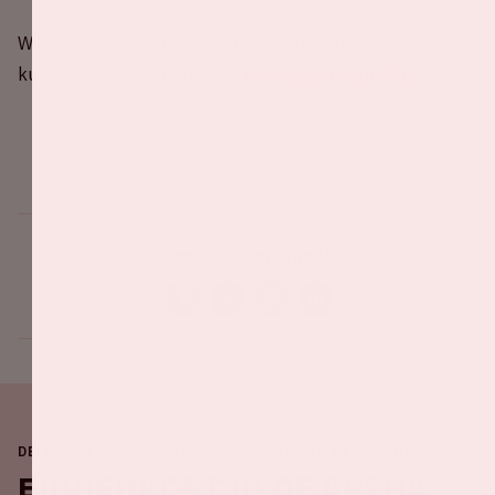
Wil je aanwezig zijn bij een thuiswedstrijd van Ajax? Je
kunt je tickets bestellen via
de website van Ajax
.
Deel dit evenement
DE JOHAN CRUIJFF ARENA IS ALTIJD IN BEWEGING
Binnenkort in de ArenA