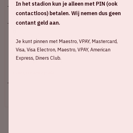
In het stadion kun je alleen met PIN (ook
contactloos) betalen. Wij nemen dus geen
Zo 19 februari 2023
contant geld aan.
Johan Cruijff ArenA
Je kunt pinnen met Maestro, VPAY, Mastercard,
Hoofdingang E open – 14:15 uur
Visa, Visa Electron, Maestro, VPAY, American
Stadion open – 15:15 uur
Start wedstrijd – 16:45 uur
Express, Diners Club.
Einde wedstrijd - 18:30 uur
+ Voeg toe aan agenda
UITVERKOCHT