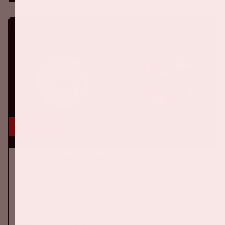
16 aug, '26
Ajax - SC Heerenveen
EREDIVISIE
Op zondag 16 augustus 2026 speelt Ajax in de Johan Cruijff
ArenA tegen SC Heerenveen
Meer informatie