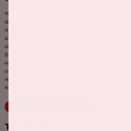
Maak jouw dag compleet en kom gezellig dineren voor
de wedstrijd. In samenwerking met topklasse cateraar
Hutten zijn er drie toffe concepten waar je uit kunt
kiezen met één gemene deler: een culinaire avond op
een unieke locatie. Met de concepten By Lute, BAUT en
BRKLN is er voor ieder wat wils. Van high-end dining in
een ontspannen setting tot het beproefde en
smaakvolle BRKLN concept mét spectaculair uitzicht. De
restaurants zijn toegankelijk voor bezoekers op de
hoofdtribune.
BEKIJK RESTAURANTS EN RESERVEER
Tickets