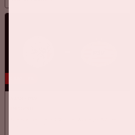
5 sep, '26
Ajax - PSV
EREDIVISIE
Zaterdag 5 september 2026 speelt Ajax tegen PSV in de
Johan Cruijff ArenA.