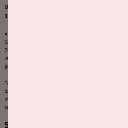
Op zondag 19 februari 2023 speelt Ajax in de
Johan Cruijff ArenA tegen Sparta Rotterdam.
Al maar liefst 125 keer eerder stond Ajax tegenover
Sparta Rotterdam in de Eredivisie. Ajax schreef daarvan
74 overwinningen op zijn naam, 25 wedstrijden gingen
verloren en uit 26 duels kwam geen winnaar: het bleef
gelijk spel.
Totaal werd er door Ajax 306 keer gescoord. Sparta wist
daar tegenover 145 keer het doel te raken. De grootste,
meest recente, thuisoverwinning van Ajax stamt uit
seizoen 2000-2001, het werd maar liefst 9-0.
Samen rijden naar