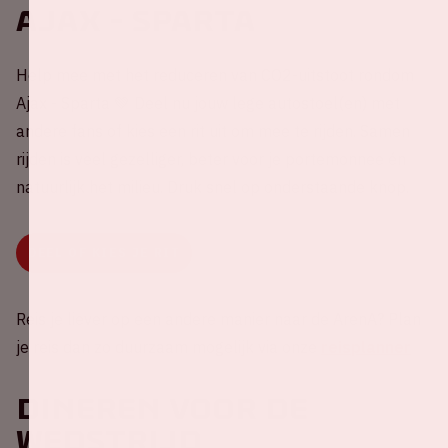
Ajax - Sparta
Help mee met het reduceren van CO2-uitstoot rondom
Ajax - Sparta 💚 Deel nu jouw lege autostoel(en) met
andere fans of kies een rit uit om mee te rijden. Samen
rijden is veel gezelliger, beter voor je portemonnee én
natuurlijk het milieu. Druk snel op onderstaande knop.
DEEL OF KIES JE RIT
Reis je liever op een andere manier naar de ArenA? Plan
je reis dan zo duurzaam mogelijk via onze
reisplanner
Dineren voor de
wedstrijd