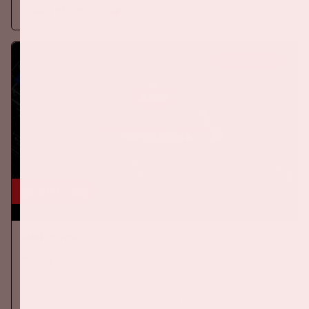
Meer informatie
KOOP TICKETS
24 okt, '26
AMF 2026
DANCE
Op zaterdag 24 oktober 2026 komt AMF terug naar de Johan
Cruijff ArenA als onderdeel van Amsterdam Dance Event.