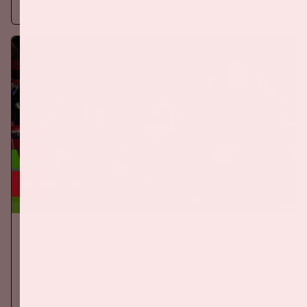
Meer informatie
24 sep, '26
Nederland-Duitsland
ORANJE
Op donderdag 24 september 2026 speelt het Nederlands
elftal tegen Duitsland in de Johan Cruijff ArenA.