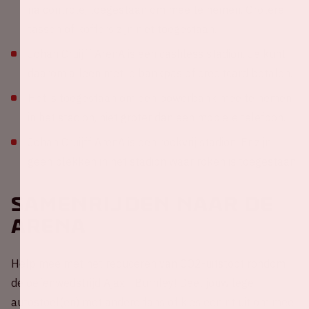
na controle, toegestaan om mee te nemen. Grotere
tassen of koffers zijn niet toegestaan.
Johan Cruijff ArenA is een cashless stadion. Je kunt
daarom alleen met je bankpas of creditcard betalen.
Het is toegestaan om een powerbank mee te nemen
in het stadion, niet groter dan een mobiele telefoon.
Johan Cruijff ArenA is een rookvrij stadion. Er zijn
geen plekken in het stadion waar roken is toegestaan.
Samenrijden naar de
ArenA
Help mee met het reduceren van CO2-uitstoot rondom
de oefenwedstrijd Ajax - Burnley! Deel jouw lege
autostoel(en) met andere fans of kies een rit uit om mee