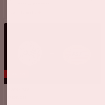
ArenA tegen SC Heerenveen
Meer informatie
5 sep, '26
Ajax - PSV
EREDIVISIE