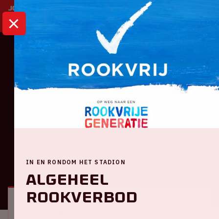
HOME
KALENDER
AJAX – BURNLEY
Ajax
Ajax – Burnley
zondag 26 juli 2026
IN EN RONDOM HET STADION
ALGEMEEN
BEZOEKERSINFORMATIE
Algeheel
rookverbod
Locatie en tijd