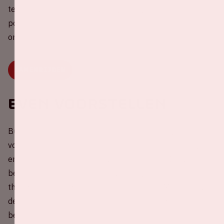
te rijden. Samen rijden is veel gezelliger, beter voor je
portemonnee én natuurlijk het milieu. Druk snel op
onderstaande knop.
SAMENRIJDEN
Even voorstellen
Burnley FC is een traditionele club uit het Engelse
voetbal en een herkenbare naam in de Premier League
en Championship. De club werd opgericht in 1882 en
behoort de oudste profclubs van Engeland. De
thuiswedstrijden worden gespeeld op Turf Moor, een van
de meest authentieke stadions in het land, waar de sfeer
bekend staat als intens en puur. Burnley staat bekend