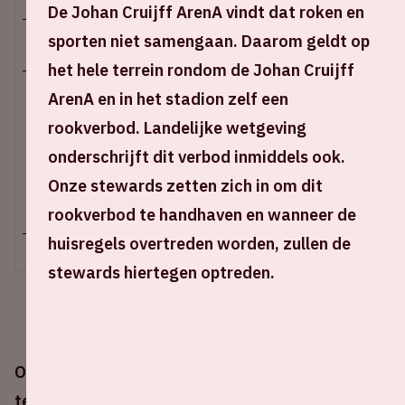
De Johan Cruijff ArenA vindt dat roken en
sporten niet samengaan. Daarom geldt op
Zo 26 juli 2026
het hele terrein rondom de Johan Cruijff
ArenA en in het stadion zelf een
Johan Cruijff ArenA
rookverbod. Landelijke wetgeving
Stadion open: 12:30 uur
Start wedstrijd: 14:00 uur
onderschrijft dit verbod inmiddels ook.
Einde wedstrijd: 15:45 uur
Onze stewards zetten zich in om dit
+ Voeg toe aan agenda
rookverbod te handhaven en wanneer de
huisregels overtreden worden, zullen de
stewards hiertegen optreden.
Op zondag 26 juli speelt Ajax een oefenwedstrijd
tegen Burnely ter voorbereiding op het nieuwe