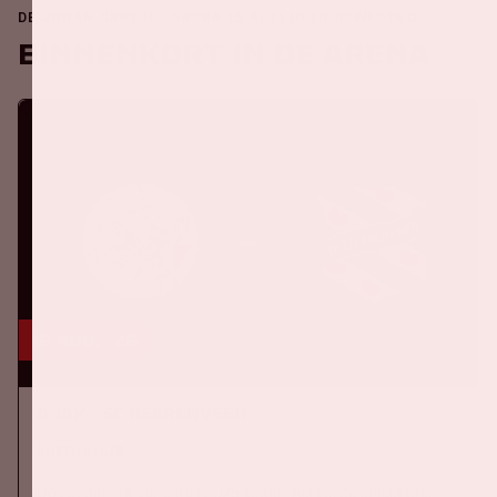
DE JOHAN CRUIJFF ARENA IS ALTIJD IN BEWEGING
Binnenkort in de ArenA
16 aug, '26
Ajax - SC Heerenveen
EREDIVISIE
Op zondag 16 augustus 2026 speelt Ajax in de Johan Cruijff