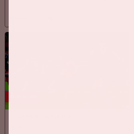
Zaterdag 5 september 2026 speelt Ajax tegen PSV in de
Johan Cruijff ArenA.
Meer informatie
24 sep, '26
Nederland-Duitsland
ORANJE