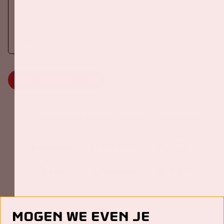
Op zaterdag 24 oktober 2026 komt AMF terug naar de Johan
Cruijff ArenA als onderdeel van Amsterdam Dance Event.
Meer informatie
MEER INFORMATIE
Johan Cruijff ArenA Business Partners
Mogen we even je