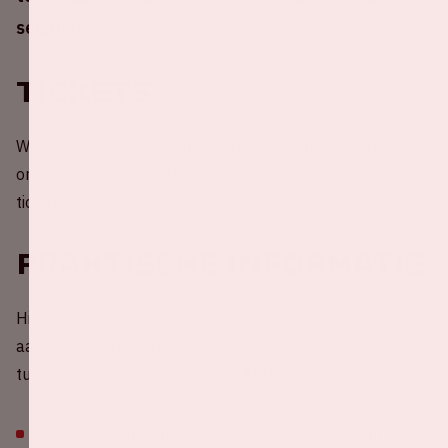
seizoen.
Tickets
Wil jij deze oefenwedstrijd van Ajax niet missen? Houd
onze website in de gaten voor de start van de
ticketverkoop.
Praktische informatie
Hieronder vind je praktische informatie over je bezoek
aan de Johan Cruijff ArenA. Heb je een vraag die hier niet
tussenstaat? Bezoek dan onze
FAQ
.
Tassen van maximaal (30 cm x 21 cm x 10 cm) zijn,