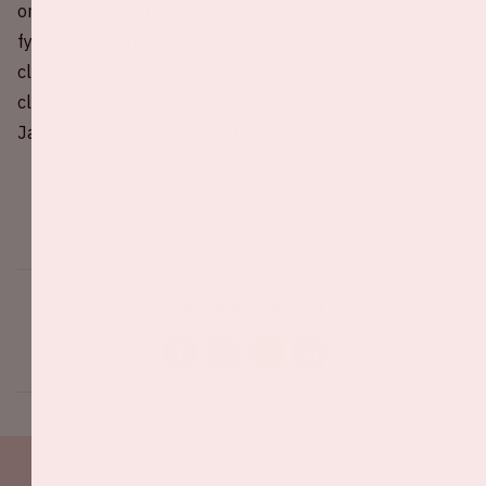
om zijn vechtlust en teamdiscipline, met een directe en
fysieke speelstijl die goed past bij het karakter van de
club. Door de jaren heen brachten verschillende
clublegendes er hun hoogtepunt, onder wie Brian O’Neil,
Jay Rodríguez en recenter James Tarkowski.
Deel dit evenement