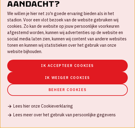
aandacht?
Contact
We willen je hier net zo'n goede ervaring bieden als in het
FAQ
stadion. Voor een vlot bezoek van de website gebruiken wij
cookies. Zo kan de website op jouw persoonlijke voorkeuren
Werken bij
afgestemd worden, kunnen wij advertenties op de website en
social media laten zien, kunnen wij content van andere websites
Disclaimer
tonen en kunnen wij statistieken over het gebruik van onze
Cookies
website bijhouden.
Huisregels
IK ACCEPTEER COOKIES
Privacyverklaring
IK WEIGER COOKIES
BEHEER COOKIES
Lees hier onze Cookieverklaring
© Johan Cruijff ArenA 2026
Lees meer over het gebruik van persoonlijke gegevens