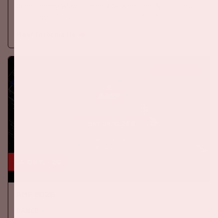
Op donderdag 24 september 2026 speelt het Nederlands
elftal tegen Duitsland in de Johan Cruijff ArenA.
Meer informatie
KOOP TICKETS
24 okt, '26
AMF 2026
DANCE