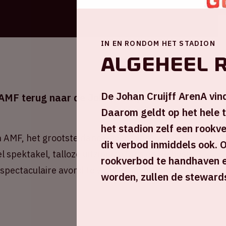
IN EN RONDOM HET STADION
Algeheel 
De Johan Cruijff ArenA vin
MF terug naar de Johan Cruijff ArenA.
Daarom geldt op het hele t
het stadion zelf een rookv
an AMF, het grootste dance-event van
dit verbod inmiddels ook. 
spektakel, talloze uitzinnige fans en de beste
rookverbod te handhaven e
 spectaculaire avond te worden in de Johan
worden, zullen de steward