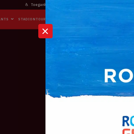
Toegankelijkheid
Bereikbaarheid
In het stadi
ANTS
STADIONTOURS
NAAR DE ARENA
BUSINESS EVENTS