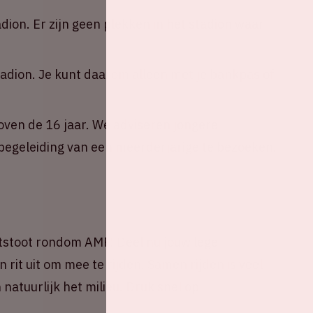
adion. Er zijn geen plekken in het stadion waar
tadion. Je kunt daarom alleen met je bankpas of
oven de 16 jaar. We adviseren jongere
egeleiding van een meerderjarige te bezoeken.
tstoot rondom AMF! Deel nu jouw lege
 rit uit om mee te rijden. Samen rijden is veel
natuurlijk het milieu. Druk snel op