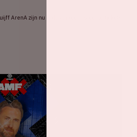
jff ArenA zijn nu in de verkoop. Scoor je tickets