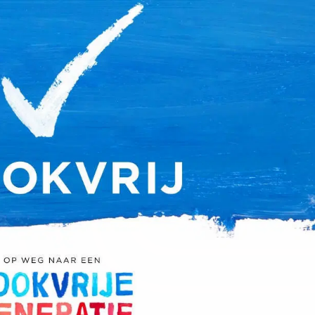
on
Contact
Inloggen ArenA portaal
ZOEKEN
OVER ONS