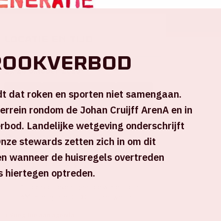
Locatie en tijd
rookverbod
Za 24 oktober 2026
77
01
05
32
dt dat roken en sporten niet samengaan.
errein rondom de Johan Cruijff ArenA en in
DAGEN
UREN
MINUTEN
SECONDEN
erbod. Landelijke wetgeving onderschrijft
Johan Cruijff ArenA
Onze stewards zetten zich in om dit
n wanneer de huisregels overtreden
Start: 20:00 uur
Verwacht einde: 06:00 uur*
s hiertegen optreden.
*Tijdens dit event gaat de wintertijd in.
AMF eindigt om 05:00 uur (nieuwe tijd).
+ Voeg toe aan agenda