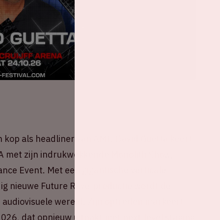
n kop als headliner van AMF. David Guetta keert
enA met zijn indrukwekkende Monolith Show,
nce Event. Met een gigantische verticale
ig nieuwe Future Rave‑productie wordt de
 audiovisuele wereld. Zijn optreden markeert
026, dat opnieuw uitpakt met next‑level staging