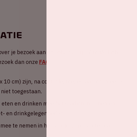
atie
over je bezoek aan de Johan Cruijff ArenA. Heb
 Bezoek dan onze
FAQ
.
 10 cm) zijn, na controle, toegestaan om mee te
 niet toegestaan.
n eten en drinken mee het stadion in te nemen.
eet- en drinkgelegenheden.
ee te nemen in het stadion, niet groter dan