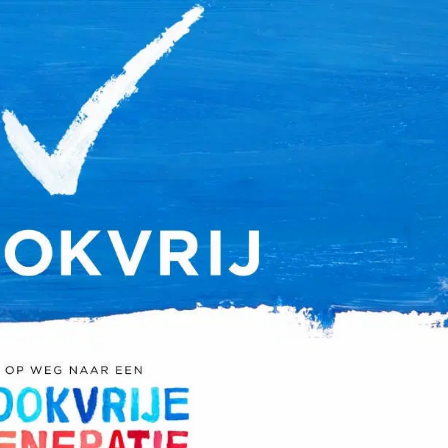
on
Contact
Inloggen ArenA portaal
ZOEKEN
OVER ONS
rland VS.