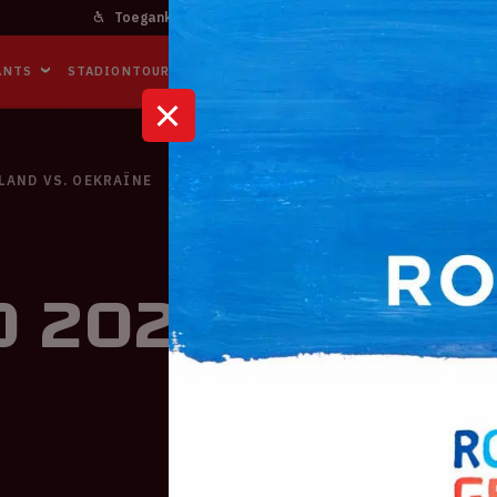
Toegankelijkheid
Bereikbaarheid
In het stadi
ANTS
STADIONTOURS
NAAR DE ARENA
BUSINESS EVENTS
RLAND VS. OEKRAÏNE
 2020 | Nede