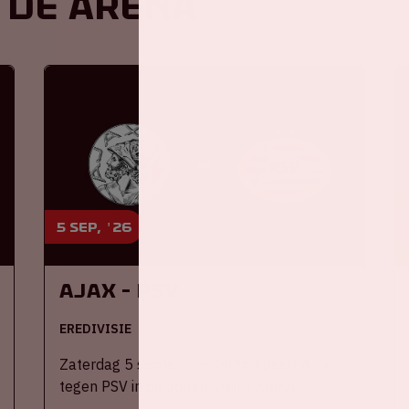
 de ArenA
5 sep, '26
Ajax - PSV
EREDIVISIE
Zaterdag 5 september 2026 speelt Ajax
tegen PSV in de Johan Cruijff ArenA.