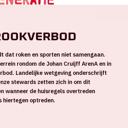
Locatie en tijd
rookverbod
Zo 13 juni 2021
dt dat roken en sporten niet samengaan.
Johan Cruijff ArenA
errein rondom de Johan Cruijff ArenA en in
Aftrap wedstrijd: 21.00 uur
erbod. Landelijke wetgeving onderschrijft
+ Voeg toe aan agenda
Onze stewards zetten zich in om dit
n wanneer de huisregels overtreden
s hiertegen optreden.
UITVERKOCHT