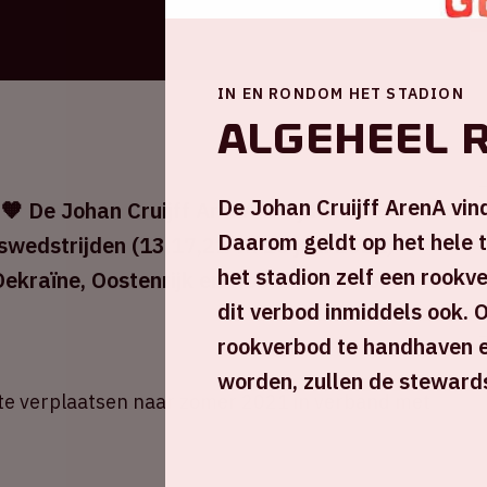
IN EN RONDOM HET STADION
Algeheel 
De Johan Cruijff ArenA vin
 De Johan Cruijff ArenA is tijdens UEFA
Daarom geldt op het hele t
wedstrijden (13,17,21 en 26 juni 2021)
het stadion zelf een rookv
ekraïne, Oostenrijk en Noord-Macedonië in
dit verbod inmiddels ook. 
rookverbod te handhaven e
worden, zullen de steward
e verplaatsen naar zomer 2021 in verband met