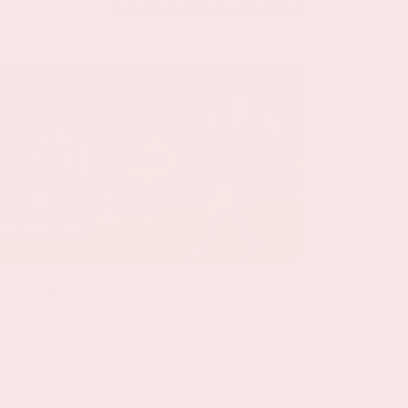
BEKIJK DE KALENDER
24 sep, '26
Nederland-Duitsland
ORANJE
Op donderdag 24 september 2026 speelt
het Nederlands elftal tegen Duitsland in de
Johan Cruijff ArenA.