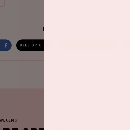
Deel dit evenement
DEEL OP X
DEEL OP WHATSAPP
D
EWEGING