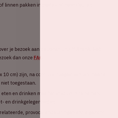
of linnen pakken in pastel- of neonkleuren,
over je bezoek aan de Johan Cruijff ArenA. Heb
 Bezoek dan onze
FAQ
.
 10 cm) zijn, na controle, toegestaan om mee te
 niet toegestaan.
n eten en drinken mee het stadion in te nemen.
eet- en drinkgelegenheden.
erelateerde, provocerende uitingen en/of gezicht