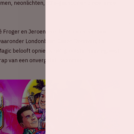
men, neonlichten, 80’s-glamour en zinderende
é Froger en Jeroen van der Boom staan ook
 waaronder Londonbeat, Jason Donovan, La
agic belooft opnieuw hét grootste meezingfeest
trap van een onvergetelijke zomer.