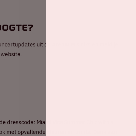
oogte?
 concertupdates uit de ArenA! Mis niks en meld je
 website.
 de dresscode: Miami Vice Summer Chic with a
ok met opvallende kleuren en prints. Denk aan