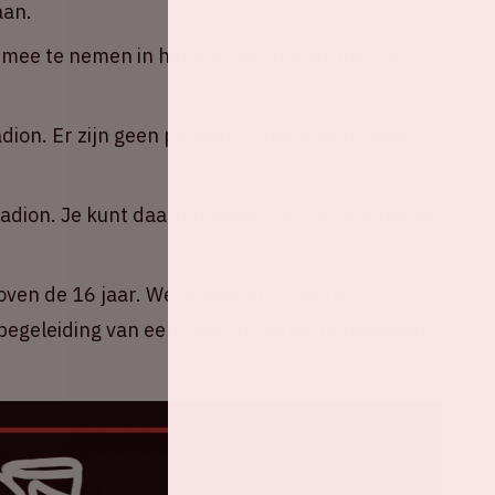
aan.
ee te nemen in het stadion, niet groter dan
adion. Er zijn geen plekken in het stadion waar
tadion. Je kunt daarom alleen met je bankpas of
oven de 16 jaar. We adviseren jongere
egeleiding van een meerderjarige te bezoeken.