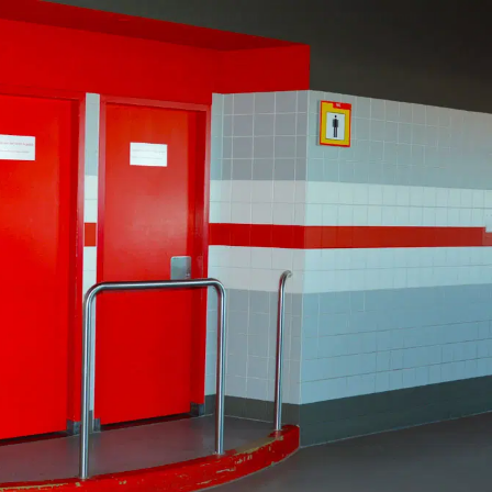
on
Contact
Inloggen ArenA portaal
ZOEKEN
OVER ONS
026