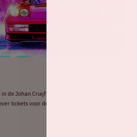
in de Johan Cruijff ArenA zijn nu in de verkoop
 over tickets voor de Toppers in Concert 2026,