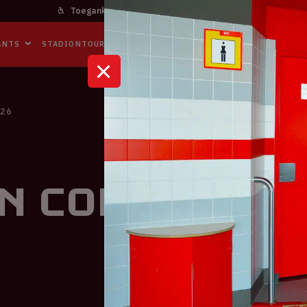
Toegankelijkheid
Bereikbaarheid
In het stadi
ANTS
STADIONTOURS
NAAR DE ARENA
BUSINESS EVENTS
026
in Concert 2