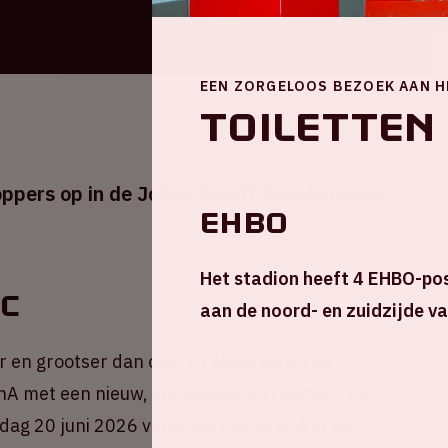
EEN ZORGELOOS BEZOEK AAN H
Toiletten
ppers op in de Johan Cruijff ArenA tijdens
EHBO
Het stadion heeft 4 EHBO-post
ic
aan de noord- en zuidzijde va
r en grootser dan ooit! In 2026 keren de
enA met een nieuw, zonovergoten thema: The
rdag 20 juni 2026 verandert de ArenA in een