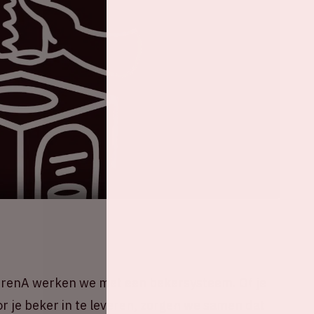
ArenA werken we met een bekersysteem. Of je
oor je beker in te leveren, zorgen we samen dat