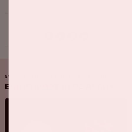
Deel dit evenement
DE JOHAN CRUIJFF ARENA IS ALTIJD IN BEWEGING
Binnenkort in de ArenA