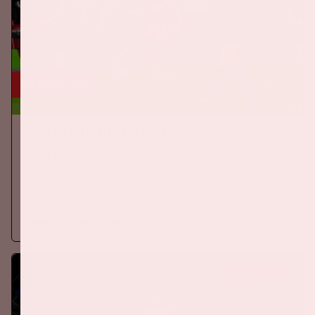
24 sep, '26
Nederland-Duitsland
ORANJE
Op donderdag 24 september 2026 speelt het Nederlands
elftal tegen Duitsland in de Johan Cruijff ArenA.
Meer informatie
KOOP TICKETS