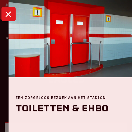
HOME
KALENDER
AJAX - GO AHEAD EAGLES
Eredivisie
Ajax - Go Ahead
Eagles
Zaterdag 17 januari 2026
EEN ZORGELOOS BEZOEK AAN HET STADION
Toiletten & EHBO
ALGEMEEN
BEZOEKERSINFORMATIE