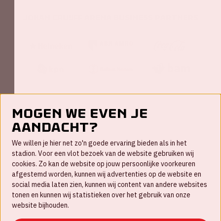
Johan Cruijff ArenA Business Partners
Mogen we even je
aandacht?
Contact
We willen je hier net zo'n goede ervaring bieden als in het
FAQ
stadion. Voor een vlot bezoek van de website gebruiken wij
cookies. Zo kan de website op jouw persoonlijke voorkeuren
Werken bij
afgestemd worden, kunnen wij advertenties op de website en
social media laten zien, kunnen wij content van andere websites
Disclaimer
tonen en kunnen wij statistieken over het gebruik van onze
Cookies
website bijhouden.