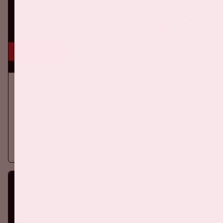
16 aug, '26
Ajax - SC Heerenveen
EREDIVISIE
Op zondag 16 augustus 2026 speelt Ajax in de Johan Cruijff
ArenA tegen SC Heerenveen
Meer informatie