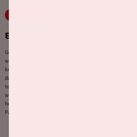
DEEL OF KIES JE RIT
Even voorstellen
Go Ahead Eagles is de volksclub van Deventer. De club
werd opgericht op 2 december 1902 als Be Quick, maar
kreeg een jaar later de naam Go Ahead. In 1971 werd
daar Eagles aan toegevoegd, naar een idee van
toenmalig trainer Barry Hughes. De club speelt zijn
wedstrijden in De Adelaarshorst en heeft door de jaren
heen grote spelers voortgebracht, zoals Marc Overmars,
Paul Bosvelt en Demis Nicolaou.