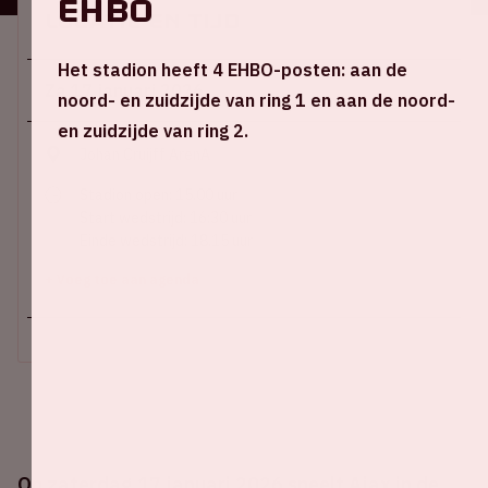
EHBO
Locatie en tijd
Het stadion heeft 4 EHBO-posten: aan de
Za 17 januari 2026
noord- en zuidzijde van ring 1 en aan de noord-
en zuidzijde van ring 2.
Johan Cruijff ArenA
Stadion open: 15.00 uur
Start wedstrijd: 16:30 uur
Einde wedstrijd: 18.15 uur
+ Voeg toe aan agenda
Op zaterdag 17 januari 2026 speelt Ajax in de