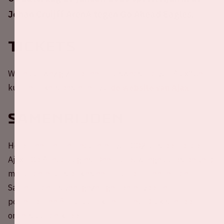
Johan Cruijff ArenA tegen Go Ahead Eagles.
Tickets
Wil je aanwezig zijn bij een thuiswedstrijd van Ajax? Je
kunt je tickets bestellen via
de website van Ajax
.
Samenrijden
Help mee met het reduceren van CO2-uitstoot rondom
Ajax - Go Ahead Eagles! Deel nu jouw lege autostoel(en)
met andere fans of kies een rit uit om mee te rijden.
Samen rijden is veel gezelliger, beter voor je
portemonnee én natuurlijk het milieu. Druk snel op
onderstaande knop.