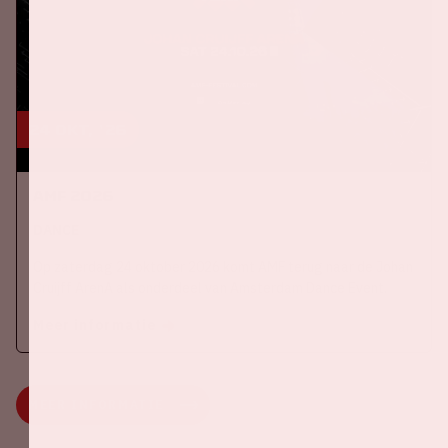
24 okt, '26
AMF 2026
DANCE
Op zaterdag 24 oktober 2026 komt AMF terug naar de Johan
Cruijff ArenA als onderdeel van Amsterdam Dance Event.
Meer informatie
MEER INFORMATIE