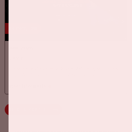
24 okt, '26
AMF 2026
DANCE
Op zaterdag 24 oktober 2026 komt AMF terug naar de Johan
Cruijff ArenA als onderdeel van Amsterdam Dance Event.
Meer informatie
MEER INFORMATIE