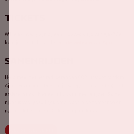
Tickets
Wil je aanwezig zijn bij een thuiswedstrijd van Ajax? Je
kunt je tickets bestellen via
de website van Ajax
.
Samenrijden
Help mee met het reduceren van CO2-uitstoot rondom
Ajax - Feyenoord! Deel nu jouw lege autostoel(en) met
andere fans of kies een rit uit om mee te rijden. Samen
rijden is veel gezelliger, beter voor je portemonnee én
natuurlijk het milieu. Druk snel op onderstaande knop.
DEEL OF KIES JE RIT