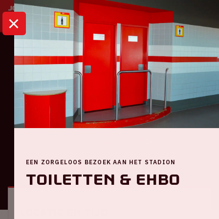
HOME
KALENDER
AJAX - FEYENOORD
Eredivisie
Ajax - Feyenoord
Zondag 14 december 2025
EEN ZORGELOOS BEZOEK AAN HET STADION
ALGEMEEN
BEZOEKERSINFORMATIE
Toiletten & EHBO
Locatie en tijd