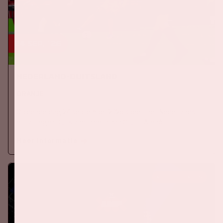
24 sep, '26
Nederland-Duitsland
ORANJE
Op donderdag 24 september 2026 speelt het Nederlands
elftal tegen Duitsland in de Johan Cruijff ArenA.
Meer informatie
KOOP TICKETS