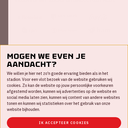
Johan Cruijff ArenA Business Partners
Mogen we even je
aandacht?
Contact
We willen je hier net zo'n goede ervaring bieden als in het
FAQ
stadion. Voor een vlot bezoek van de website gebruiken wij
cookies. Zo kan de website op jouw persoonlijke voorkeuren
Werken bij
afgestemd worden, kunnen wij advertenties op de website en
social media laten zien, kunnen wij content van andere websites
Disclaimer
tonen en kunnen wij statistieken over het gebruik van onze
Cookies
website bijhouden.
Huisregels
IK ACCEPTEER COOKIES