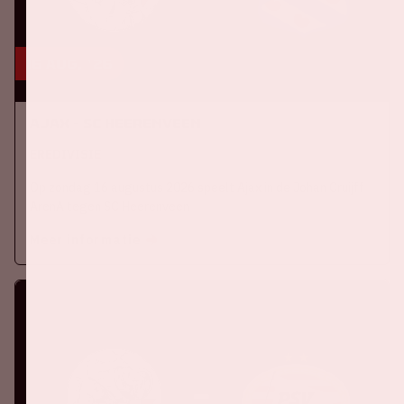
16 aug, '26
Ajax - SC Heerenveen
EREDIVISIE
Op zondag 16 augustus 2026 speelt Ajax in de Johan Cruijff
ArenA tegen SC Heerenveen
Meer informatie