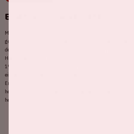
Even voorstellen
Met De Kuip als thuisstadion heeft Feyenoord een rijke
geschiedenis. Meervoudig landskampioen en winnaar van
de Europa Cup I, met iconen als Coen Moulijn, Willem van
Hanegem en Robin van Persie. Én niet te vergeten: in
1983/1984, na een akkefietje in Amsterdam, dook onze
eigen Johan Cruijff ineens op in het shirt van Feyenoord.
En jawel, Feyenoord werd dat jaar kampioen. ‘Elk nadeel
heb z’n voordeel,’ zullen ze in Rotterdam gedacht
hebben.