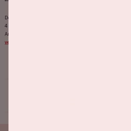
De Nations League-wedstrijden Nederland-Polen (vrijdag
4 september) en Nederland-Italië in de Johan Cruijff
ArenA worden definitief zonder publiek gespeeld.
Lees
verder
Deel dit evenement