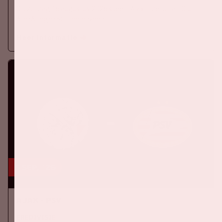
Op zondag 16 augustus 2026 speelt Ajax in de Johan Cruijff
ArenA tegen SC Heerenveen
Meer informatie
5 sep, '26
Ajax - PSV
EREDIVISIE