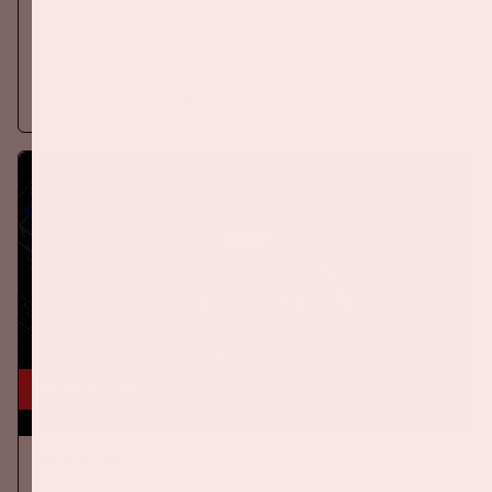
Op donderdag 24 september 2026 speelt het Nederlands
elftal tegen Duitsland in de Johan Cruijff ArenA.
Meer informatie
KOOP TICKETS
24 okt, '26
AMF 2026