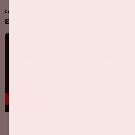
DE JOHAN CRUIJFF ARENA IS ALTIJD IN BEWEGING
Binnenkort in de ArenA
16 aug, '26
Ajax - SC Heerenveen
EREDIVISIE