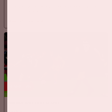
Zaterdag 5 september 2026 speelt Ajax tegen PSV in de
Johan Cruijff ArenA.
Meer informatie
24 sep, '26
Nederland-Duitsland
ORANJE