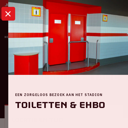
HOME
KALENDER
NATIONS LEAGUE | NEDERLAND VS. ITALIË
Oranje
Nations League |
Nederland VS. Italië
EEN ZORGELOOS BEZOEK AAN HET STADION
ALGEMEEN
BEZOEKERSINFORMATIE
Toiletten & EHBO
Locatie en tijd