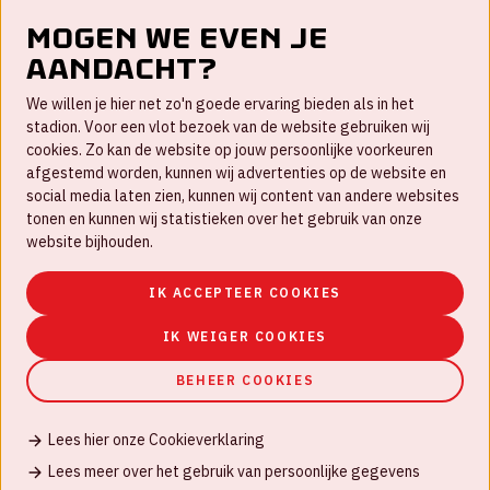
Mogen we even je
aandacht?
Contact
We willen je hier net zo'n goede ervaring bieden als in het
FAQ
stadion. Voor een vlot bezoek van de website gebruiken wij
cookies. Zo kan de website op jouw persoonlijke voorkeuren
Werken bij
afgestemd worden, kunnen wij advertenties op de website en
social media laten zien, kunnen wij content van andere websites
Disclaimer
tonen en kunnen wij statistieken over het gebruik van onze
Cookies
website bijhouden.
Huisregels
IK ACCEPTEER COOKIES
Privacyverklaring
IK WEIGER COOKIES
BEHEER COOKIES
Lees hier onze Cookieverklaring
© Johan Cruijff ArenA 2026
Lees meer over het gebruik van persoonlijke gegevens