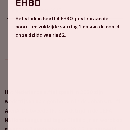
EHBO
Ma 7 september 2020
Het stadion heeft 4 EHBO-posten: aan de
noord- en zuidzijde van ring 1 en aan de noord-
Johan Cruijff ArenA
en zuidzijde van ring 2.
+ Voeg toe aan agenda
Het Nederlands elftal speelt in 2020 zijn
wedstrijden op eigen bodem in de Johan Cruijff
ArenA. De tweede thuiswedstrijd in de UEFA
Nations League zal tegen Italië zijn en wordt op
maandag 7 september om 20.45 uur gespeeld.