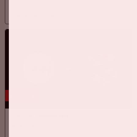
Johan Cruijff ArenA.
Meer informatie
16 aug, '26
Ajax - SC Heerenveen
EREDIVISIE