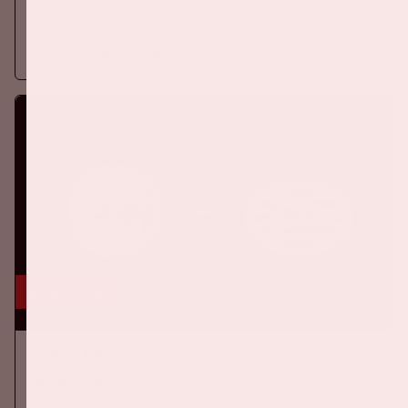
Op zondag 16 augustus 2026 speelt Ajax in de Johan Cruijff
ArenA tegen SC Heerenveen
Meer informatie
5 sep, '26
Ajax - PSV
EREDIVISIE