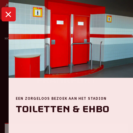
HOME
KALENDER
AJAX - EINTRACHT FRANKFURT
Ajax
Ajax - Eintracht
Frankfurt
Donderdag 6 maart 2025
EEN ZORGELOOS BEZOEK AAN HET STADION
Toiletten & EHBO
ALGEMEEN
BEZOEKERSINFORMATIE