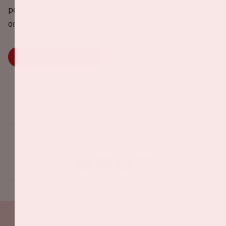
portemonnee én natuurlijk het milieu. Druk snel op
onderstaande knop.
DEEL OF KIES EEN RIT
Deel dit evenement