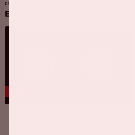
DE JOHAN CRUIJFF ARENA IS ALTIJD IN BEWEGING
Binnenkort in de ArenA
6 aug, '26
Ajax - Shelbourne FC
UEFA CONFERENCE LEAGUE
Donderdag 6 augustus speelt Ajax tegen Shelbourne FC in de