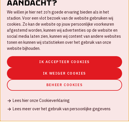
aandacht?
Contact
We willen je hier net zo'n goede ervaring bieden als in het
FAQ
stadion. Voor een vlot bezoek van de website gebruiken wij
cookies. Zo kan de website op jouw persoonlijke voorkeuren
Werken bij
afgestemd worden, kunnen wij advertenties op de website en
social media laten zien, kunnen wij content van andere websites
Disclaimer
tonen en kunnen wij statistieken over het gebruik van onze
Cookies
website bijhouden.
Huisregels
IK ACCEPTEER COOKIES
Privacyverklaring
IK WEIGER COOKIES
BEHEER COOKIES
Lees hier onze Cookieverklaring
© Johan Cruijff ArenA 2026
Lees meer over het gebruik van persoonlijke gegevens