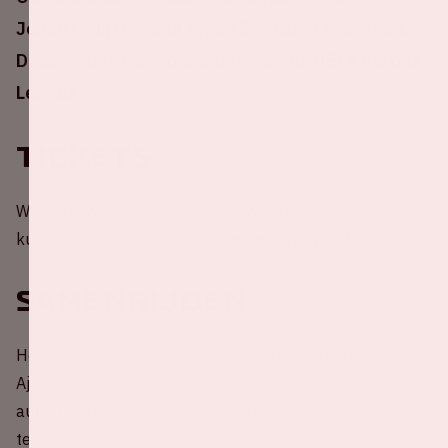
Johan Cruijff ArenA tegen Eintracht Frankfurt.
Deze wedstrijd is onderdeel van de UEFA Europa
League.
Tickets
Wil je aanwezig zijn bij een thuiswedstrijd van Ajax? Je
kunt je tickets bestellen via
de website van Ajax
.
Samenrijden
Help mee met het reduceren van CO2-uitstoot rondom
Ajax - Eintracht Frankfurt! Deel nu jouw lege
autostoel(en) met andere fans of kies een rit uit om mee
te rijden. Samen rijden is veel gezelliger, beter voor je