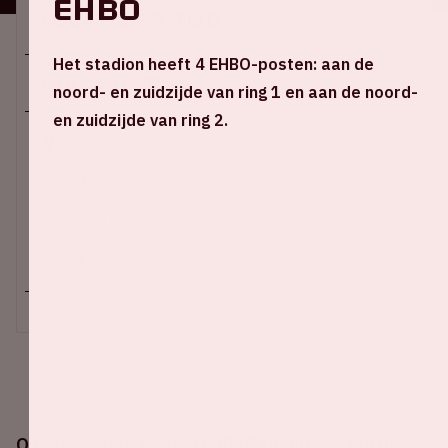
EHBO
Locatie en tijd
Het stadion heeft 4 EHBO-posten: aan de
Do 6 maart 2025
noord- en zuidzijde van ring 1 en aan de noord-
en zuidzijde van ring 2.
Johan Cruijff ArenA
Stadion open: 19:30 uur
Start wedstrijd: 21:00 uur
Einde wedstrijd: 22:45 uur
+ Voeg toe aan agenda
Op donderdag 6 maart 2025 speelt Ajax in de