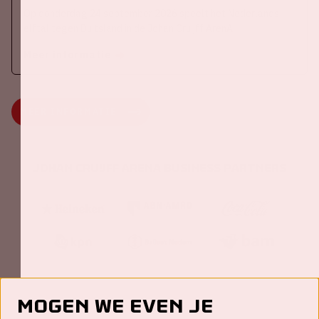
Op donderdag 24 september 2026 speelt het Nederlands
elftal tegen Duitsland in de Johan Cruijff ArenA.
Meer informatie
MEER INFORMATIE
Johan Cruijff ArenA Business Partners
Mogen we even je