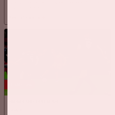
Zaterdag 5 september 2026 speelt Ajax tegen PSV in de
Johan Cruijff ArenA.
Meer informatie
24 sep, '26
Nederland-Duitsland
ORANJE