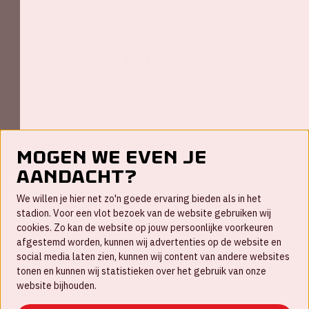
Johan Cruijff ArenA Business Partners
Mogen we even je
aandacht?
Contact
We willen je hier net zo'n goede ervaring bieden als in het
FAQ
stadion. Voor een vlot bezoek van de website gebruiken wij
cookies. Zo kan de website op jouw persoonlijke voorkeuren
Werken bij
afgestemd worden, kunnen wij advertenties op de website en
social media laten zien, kunnen wij content van andere websites
Disclaimer
tonen en kunnen wij statistieken over het gebruik van onze
Cookies
website bijhouden.
Huisregels