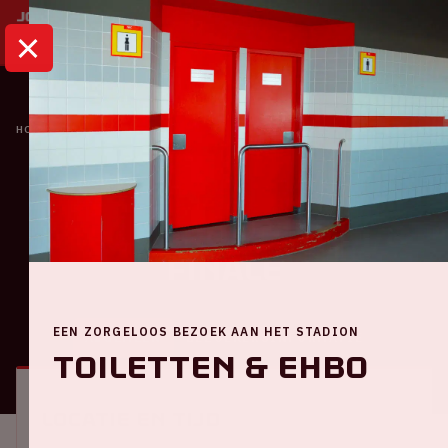
HOME
KALENDER
UEFA EURO 2020 | 1/8 FINALE
Oranje
UEFA EURO 2020 | 1/8
finale
EEN ZORGELOOS BEZOEK AAN HET STADION
ALGEMEEN
BEZOEKERSINFORMATIE
Toiletten & EHBO
Locatie en tijd