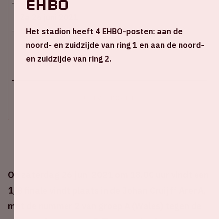
EHBO
Za 26 juni 2021
Het stadion heeft 4 EHBO-posten: aan de
noord- en zuidzijde van ring 1 en aan de noord-
Johan Cruijff ArenA
en zuidzijde van ring 2.
+ Voeg toe aan agenda
UITVERKOCHT
Op zaterdag 26 juni 2021 om 18.00 uur vindt een
1/8 finale vindt plaats in de Johan Cruijff ArenA,
met de nummer 2 van groep A (Wales) tegen de