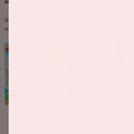
nummer 2 van groep B (Denemarken).
De UEFA heeft besloten om EURO 2020 te verplaatsen
naar zomer 2021 in verband met COVID-19.