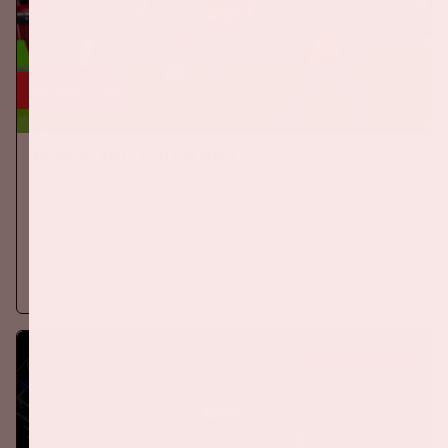
24 sep, '26
Nederland-Duitsland
ORANJE
Op donderdag 24 september 2026 speelt het Nederlands
elftal tegen Duitsland in de Johan Cruijff ArenA.
Meer informatie
KOOP TICKETS