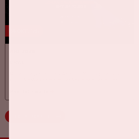
24 okt, '26
AMF 2026
DANCE
Op zaterdag 24 oktober 2026 komt AMF terug naar de Johan
Cruijff ArenA als onderdeel van Amsterdam Dance Event.
Meer informatie
MEER INFORMATIE