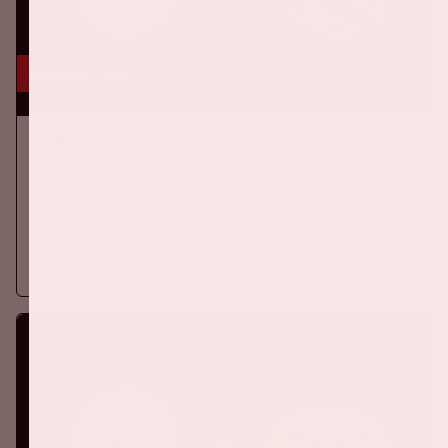
16 aug, '26
Ajax - SC Heerenveen
EREDIVISIE
Op zondag 16 augustus 2026 speelt Ajax in de Johan Cruijff
ArenA tegen SC Heerenveen
Meer informatie