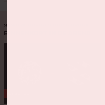
DE JOHAN CRUIJFF ARENA IS ALTIJD IN BEWEGING
Binnenkort in de ArenA
16 aug, '26