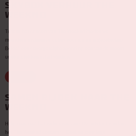
Skybox verhuur The
Weeknd
Tijdens het concert van The Weeknd bieden we
meerdere exclusieve opties voor jou en je gezelschap.
Beleef een onvergetelijke avond op één van de meest
unieke plekken in het stadion.
LEES MEER
Samen rijden naar The
Weeknd
Help mee met het reduceren van CO2-uitstoot rondom
het The Weeknd concert 💚 Deel nu jouw lege