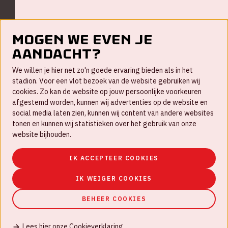
Mogen we even je
aandacht?
Contact
We willen je hier net zo'n goede ervaring bieden als in het
FAQ
stadion. Voor een vlot bezoek van de website gebruiken wij
cookies. Zo kan de website op jouw persoonlijke voorkeuren
Werken bij
afgestemd worden, kunnen wij advertenties op de website en
social media laten zien, kunnen wij content van andere websites
Disclaimer
tonen en kunnen wij statistieken over het gebruik van onze
Cookies
website bijhouden.
Huisregels
IK ACCEPTEER COOKIES
Privacyverklaring
IK WEIGER COOKIES
BEHEER COOKIES
Lees hier onze Cookieverklaring