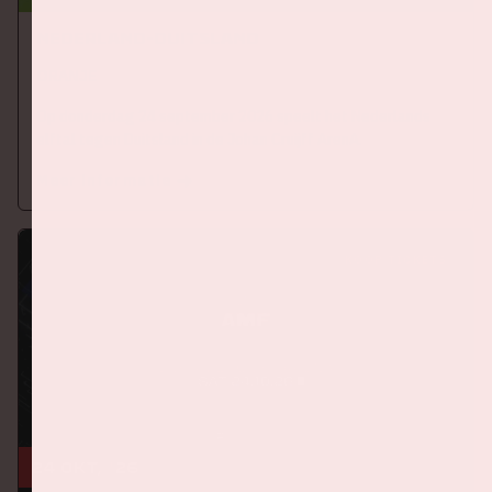
Nederland-Duitsland
ORANJE
Op donderdag 24 september 2026 speelt het Nederlands
elftal tegen Duitsland in de Johan Cruijff ArenA.
Meer informatie
KOOP TICKETS
24 okt, '26