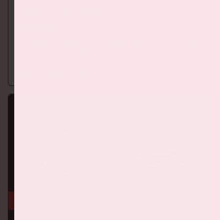
Ajax - SC Heerenveen
EREDIVISIE
Op zondag 16 augustus 2026 speelt Ajax in de Johan Cruijff
ArenA tegen SC Heerenveen
Meer informatie
5 sep, '26