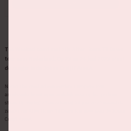
SCOOR JOUW MERCH
The Weeknd komt met zijn After Hours Til Dawn
tour naar Nederland. Op 23 en 24 juni 2023 staat
de zanger in de Johan Cruijff ArenA.
Nadat The Weeknd een eerdere Europese tour
annuleerde, komt hij nu eindelijk weer op het podium
staan. Op vrijdag 23 en zaterdag 24 juni 2023 neemt de
zanger zijn After Hours Til Dawn tour mee naar de Johan
Cruijff ArenA.