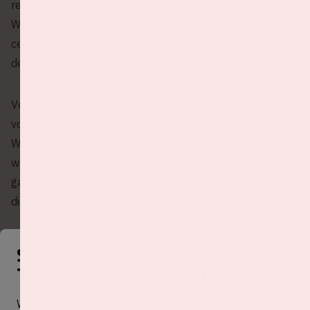
realiteit worden met een reeks aan concerten! The
Weeknd's laatste albums
After Hours
en
Dawn FM
staan
centraal tijdens deze tour. Kaytranada en Mike Dean zijn
de voorprogramma's.
Voor deze tour werkt de zanger, met Abel Tesfaye als
volledige naam, werkt voor dit deel van de tour met het
Wereldvoedselprogramma van de Verenigde Naties,
waar hij ambassadeur van is. Voor elk verkocht ticket
gaat €1 naar het XO Humanitarian Fund, een organisatie
die geld inzamelt voor de wereldwijde hongercrisis.
Schrijf je in voor de
tofste merchandise
Accepteer (meer)
cookies om deze
Wil je het risico niet lopen dat jouw favoriete merch