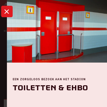
HOME
KALENDER
THE WEEKND: AFTER HOURS TIL DAWN
Concert
The Weeknd: After
Hours Til Dawn
Vrijdag 23 juni 2023
EEN ZORGELOOS BEZOEK AAN HET STADION
Toiletten & EHBO
ALGEMEEN
BEZOEKERSINFORMATIE