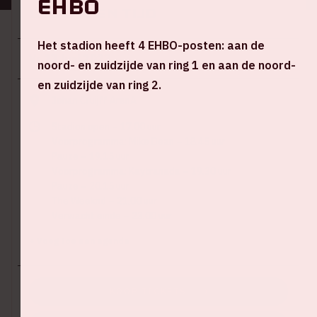
EHBO
Locatie en tijd
Het stadion heeft 4 EHBO-posten: aan de
Vr 23 juni 2023
noord- en zuidzijde van ring 1 en aan de noord-
en zuidzijde van ring 2.
Johan Cruijff ArenA
Stadion open – 17.00 uur
Voorprogramma: Mike Dean – 18.45 uur
Pauze – 19.15 uur
Voorprogramma: Kaytranada – 19.30 uur
Pauze – 20.15 uur
The Weeknd – 21.00 uur
Verwacht einde – 23.00 uur
+ Voeg toe aan agenda
KOOP TICKETS