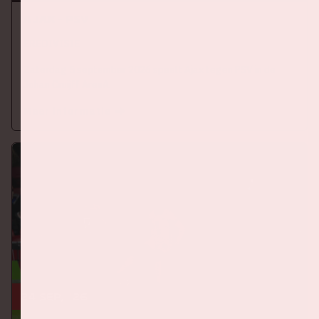
Ajax - PSV
EREDIVISIE
Zaterdag 5 september 2026 speelt Ajax tegen PSV in de
Johan Cruijff ArenA.
Meer informatie
24 sep, '26