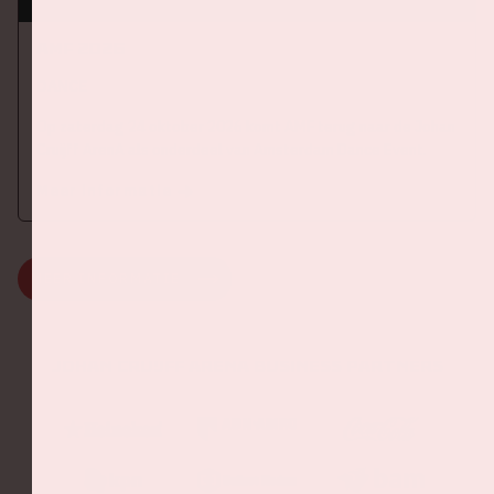
AMF 2026
DANCE
Op zaterdag 24 oktober 2026 komt AMF terug naar de Johan
Cruijff ArenA als onderdeel van Amsterdam Dance Event.
Meer informatie
MEER INFORMATIE
Johan Cruijff ArenA Business Partners