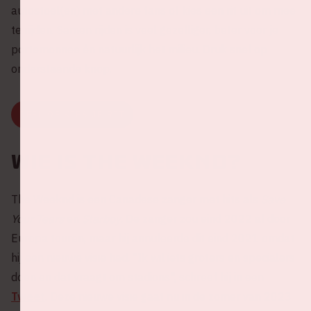
autostoel(en) met andere fans of kies een rit uit om mee
te rijden. Samen rijden is veel gezelliger, beter voor je
portemonnee én natuurlijk het milieu. Druk snel op
onderstaande knop.
DEEL OF KIES JE RIT
Wie is The Weeknd?
The Weeknd is een Canadese zanger met hits als
Save
Your Tears
en
Starboy
. De zanger zou eind 2022 al door
Europa touren, maar hij annuleerde dit eind 2021 omdat
hij een nieuwe visie had. "Ik wil iets groters en specialers
doen en dat vraagt om stadions", schreef hij in een
Tweet
. Deze nieuwe visie gaat nu in de zomer van 2023