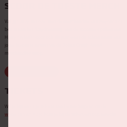
Scoor de tofste merch
Val jij ‘Crazy In Love’ met de merchandise van Beyoncé of
ben jij aan het ‘Daydreaming’ van de mooiste spullen van
Harry Styles? Scoor ook dit jaar weer de tofste items van
jouw favoriete artiest via de Johan Cruijff ArenA
merchandise shop.
SCOOR JE MERCH HIER
Tickets
Wil je kijken of je tickets kan bemachtigen? Via de
website van Mojo
kom je bij de ticketverkoop terecht.