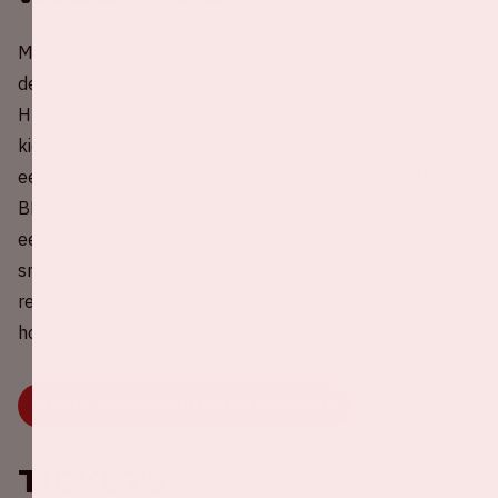
Maak jouw dag compleet en kom gezellig dineren voor
de wedstrijd. In samenwerking met topklasse cateraar
Hutten zijn er drie toffe concepten waar je uit kunt
kiezen met één gemene deler: een culinaire avond op
een unieke locatie. Met de concepten By Lute, BAUT en
BRKLN is er voor ieder wat wils. Van high-end dining in
een ontspannen setting tot het beproefde en
smaakvolle BRKLN concept mét spectaculair uitzicht. De
restaurants zijn toegankelijk voor bezoekers op de
hoofdtribune.
BEKIJK RESTAURANTS EN RESERVEER
Tickets