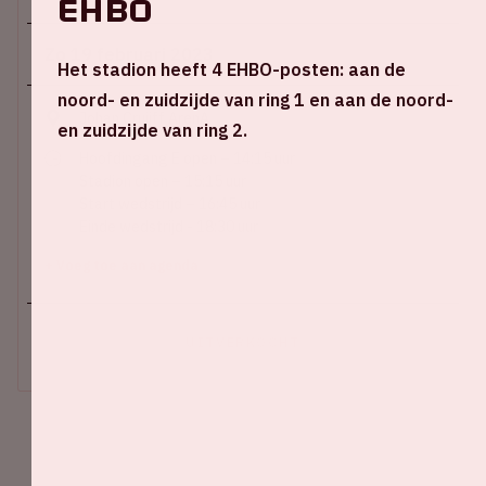
EHBO
Zo 19 februari 2023
Het stadion heeft 4 EHBO-posten: aan de
noord- en zuidzijde van ring 1 en aan de noord-
Johan Cruijff ArenA
en zuidzijde van ring 2.
Hoofdingang E open – 14:15 uur
Stadion open – 15:15 uur
Start wedstrijd – 16:45 uur
Einde wedstrijd - 18:30 uur
+ Voeg toe aan agenda
UITVERKOCHT