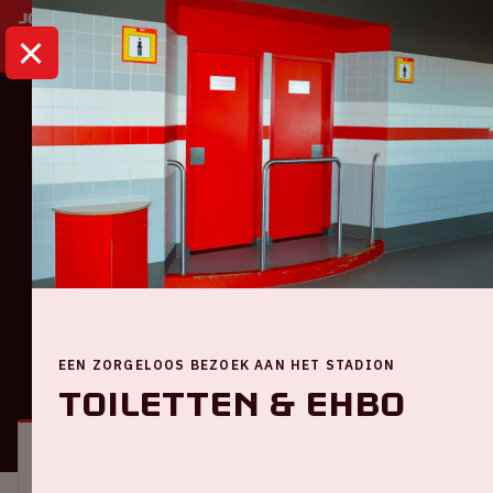
HOME
KALENDER
AJAX - SPARTA
Eredivisie
Ajax - Sparta
Zondag 19 februari 2023
EEN ZORGELOOS BEZOEK AAN HET STADION
ALGEMEEN
BEZOEKERSINFORMATIE
Toiletten & EHBO
Locatie en tijd