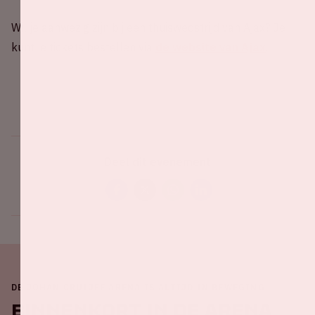
Wil je aanwezig zijn bij een thuiswedstrijd van Ajax? Je
kunt je tickets bestellen via
de website van Ajax
.
Deel dit evenement
DE JOHAN CRUIJFF ARENA IS ALTIJD IN BEWEGING
Binnenkort in de ArenA