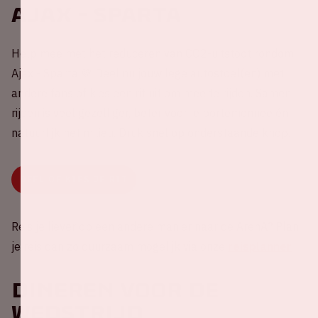
Ajax - Sparta
Help mee met het reduceren van CO2-uitstoot rondom
Ajax - Sparta 💚 Deel nu jouw lege autostoel(en) met
andere fans of kies een rit uit om mee te rijden. Samen
rijden is veel gezelliger, beter voor je portemonnee én
natuurlijk het milieu. Druk snel op onderstaande knop.
DEEL OF KIES JE RIT
Reis je liever op een andere manier naar de ArenA? Plan
je reis dan zo duurzaam mogelijk via onze
reisplanner
Dineren voor de
wedstrijd