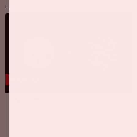
16 aug, '26
Ajax - SC Heerenveen
EREDIVISIE
Op zondag 16 augustus 2026 speelt Ajax in de Johan Cruijff
ArenA tegen SC Heerenveen