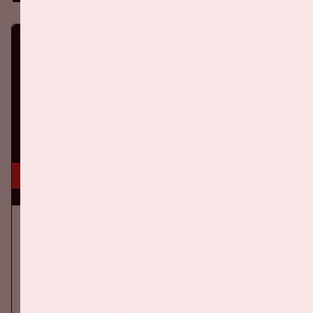
6 aug, '26
Ajax - Shelbourne FC
UEFA CONFERENCE LEAGUE
Donderdag 6 augustus speelt Ajax tegen Shelbourne FC in de
Johan Cruijff ArenA.
Meer informatie