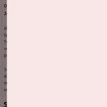
Op zondag 19 februari 2023 speelt Ajax in de
Johan Cruijff ArenA tegen Sparta Rotterdam.
Al maar liefst 125 keer eerder stond Ajax tegenover
Sparta Rotterdam in de Eredivisie. Ajax schreef daarvan
74 overwinningen op zijn naam, 25 wedstrijden gingen
verloren en uit 26 duels kwam geen winnaar: het bleef
gelijk spel.
Totaal werd er door Ajax 306 keer gescoord. Sparta wist
daar tegenover 145 keer het doel te raken. De grootste,
meest recente, thuisoverwinning van Ajax stamt uit
seizoen 2000-2001, het werd maar liefst 9-0.
Samen rijden naar