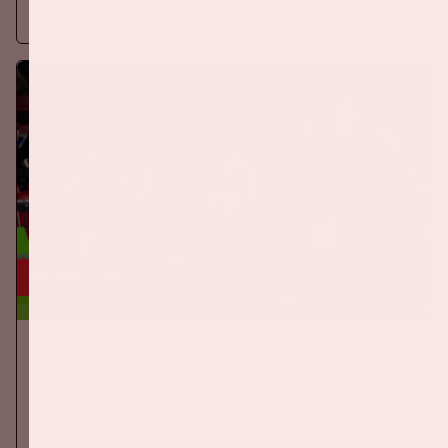
Meer informatie
24 sep, '26
Nederland-Duitsland
ORANJE
Op donderdag 24 september 2026 speelt het Nederlands
elftal tegen Duitsland in de Johan Cruijff ArenA.