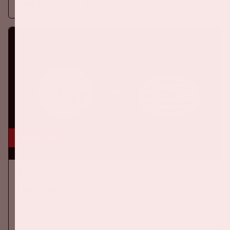
Meer informatie
5 sep, '26
Ajax - PSV
EREDIVISIE
Zaterdag 5 september 2026 speelt Ajax tegen PSV in de
Johan Cruijff ArenA.