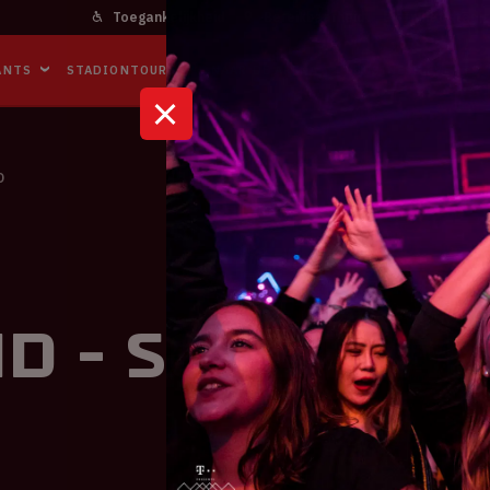
Toegankelijkheid
Bereikbaarheid
In het stadi
ANTS
STADIONTOURS
NAAR DE ARENA
BUSINESS EVENTS
D
d - Schotla