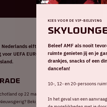
KIES VOOR DE VIP-BELEVING
Skyloung
Beleef AMF als nooit tevor
 Nederlands elftal tegen Schotland. Dit is
ruimte genieten jij en je g
g voor UEFA EURO 2024 dat van 14 juni tot
drankjes, snacks of een din
tsland.
dancefan!
grade
10-, 12- en 20-persoons ruim
Schotland op 22 maart in de ArenA en maak kans
In het geval van een aanvraa
Nieuwsgierig? Bekijk onderstaande video!
de mogelijkheden met je door