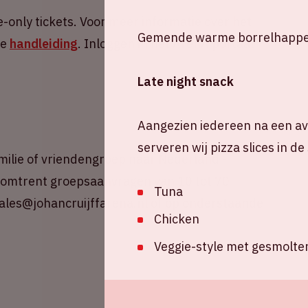
-only tickets. Voor meer informatie over het
Gemende warme borrelhappe
ze
handleiding
. Inloggen in het ArenA portaal
Late
night
snack
Aangezien iedereen na een avo
serveren wij pizza slices in d
amilie of vriendengroep naar Nederland -
e omtrent groepsaanvragen van 10 tot 70
Tuna
ales@johancruijffarena.nl of op onderstaande
Chicken
Veggie-style met gesmolte