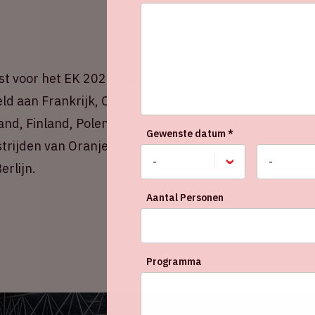
st voor het EK 2024, dat gespeeld zal worden in
peld aan Frankrijk, Oostenrijk en een winnaar van
land, Finland, Polen en Wales kans om zich te
Gewenste datum *
trijden van Oranje vinden plaats in
rlijn.
Aantal Personen
Programma