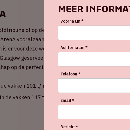
Meer informa
nA
Voornaam *
e
oofdtribune of op de 1
ring Oost? Maak jouw
 ArenA voorafgaand aan de wedstrijd. In
Achternaam *
is er voor deze wedstrijd een
heerlijk menu
 Glasgow geserveerd zal worden. Reserveer nu
chap op de perfecte manier!
Telefoon *
 de vakken 101 t/m 108 en 001 t/ 011
 in de vakken 117 t/m 124 en 017 t/m 024
Email *
Bericht *