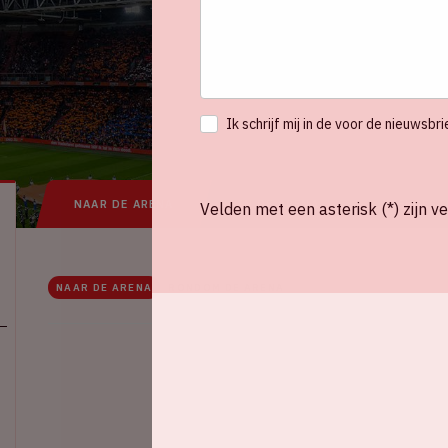
Ik schrijf mij in de voor de nieuwsbri
NAAR DE ARENA
IN DE ARENA
VEELGEST
Velden met een asterisk (*) zijn ve
NAAR DE ARENA
RONDOM DE ARENA