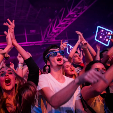
on
Contact
Inloggen ArenA portaal
ZOEKEN
OVER ONS
nd