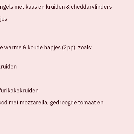
gels met kaas en kruiden & cheddarvlinders
jes
xe warme & koude hapjes (2pp), zoals:
kruiden
urikakekruiden
ood met mozzarella, gedroogde tomaat en