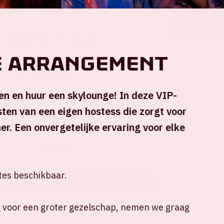
Locatie en tijd
e Arrangement
Vr 22 maart 2024
en en huur een skylounge! In deze VIP-
Johan Cruijff ArenA
asten van een eigen hostess die zorgt voor
Start wedstrijd - 20:45 uur
er. Een onvergetelijke ervaring voor elke
Einde wedstrijd - 22:30 uur
+ Voeg toe aan agenda
tes beschikbaar.
KOOP JE ORANJE TICKETS
g voor een groter gezelschap, nemen we graag
.