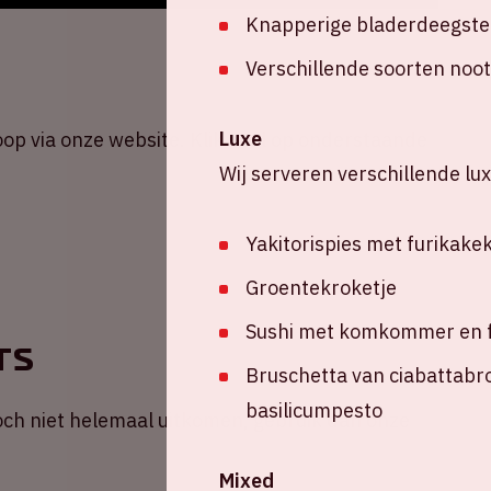
Knapperige bladerdeegsten
Verschillende soorten noot
Luxe
oop via onze website. Klik snel op onderstaande
Wij serveren verschillende lu
Yakitorispies met furikake
Groentekroketje
Sushi met komkommer en f
ts
Bruschetta van ciabattabr
basilicumpesto
 toch niet helemaal uitkomen, gebruik dan onze
Mixed