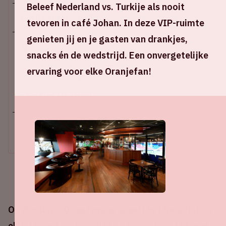
Beleef Nederland vs. Turkije als nooit
Di 10 september 2024
tevoren in café Johan. In deze VIP-ruimte
genieten jij en je gasten van drankjes,
Johan Cruijff ArenA
snacks én de wedstrijd. Een onvergetelijke
Start wedstrijd - 20:45 uur
ervaring voor elke Oranjefan!
Einde wedstrijd - 22:30 uur
+ Voeg toe aan agenda
UITVERKOCHT
Op dinsdag 10 september speelt het Nederlands
elftal tegen Duitsland in de Johan Cruijff ArenA.