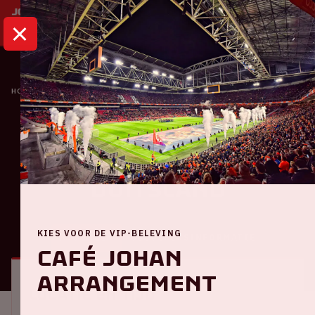
HOME
KALENDER
NEDERLAND - DUITSLAND
Oranje
Nederland -
Duitsland
KIES VOOR DE VIP-BELEVING
ALGEMEEN
BEZOEKERSINFORMATIE
Café Johan
Arrangement
Locatie en tijd