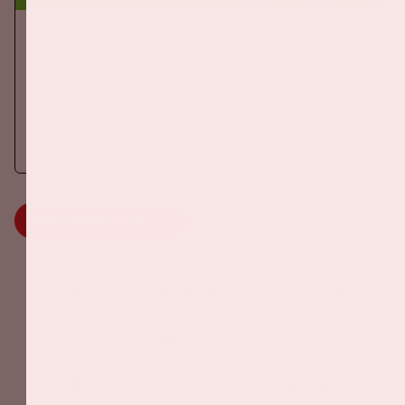
Nederland-Duitsland
ORANJE
Op donderdag 24 september 2026 speelt het Nederlands
elftal tegen Duitsland in de Johan Cruijff ArenA.
Meer informatie
MEER INFORMATIE
Johan Cruijff ArenA Business Partners