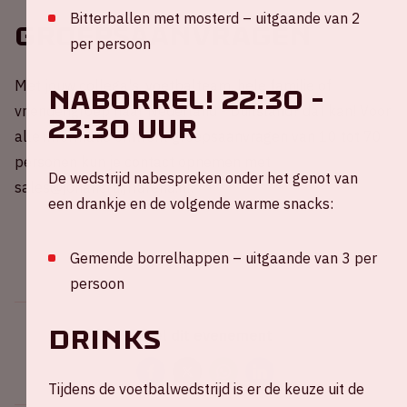
Bitterballen met mosterd – uitgaande van 2
Groepsaanvragen
per persoon
Met jouw collega's, voetbalteam, hele familie of
NABORREL! 22:30 -
vriendengroep naar Nederland - Duitsland? dat kan! Voor
23:30 uur
alle informatie omtrent groepsaanvragen van 10 tot 70
personen kun je contact opnemen met
De wedstrijd nabespreken onder het genot van
sales@johancruijffarena.nl.
een drankje en de volgende warme snacks:
Gemende borrelhappen – uitgaande van 3 per
persoon
DRINKS
Deel dit evenement
Tijdens de voetbalwedstrijd is er de keuze uit de