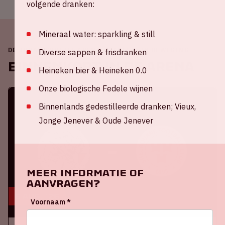
volgende dranken:
Mineraal water: sparkling & still
DE JOHAN CRUIJFF ARENA IS ALTIJD IN BEWEGING
Diverse sappen & frisdranken
Binnenkort in de ArenA
Heineken bier & Heineken 0.0
Onze biologische Fedele wijnen
Binnenlands gedestilleerde dranken; Vieux,
Jonge Jenever & Oude Jenever
Meer informatie of
aanvragen?
6 aug, '26
Voornaam *