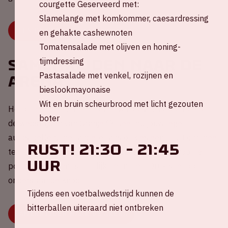
courgette Geserveerd met:
Slamelange met komkommer, caesardressing
LEES DE BLOG
en gehakte cashewnoten
Tomatensalade met olijven en honing-
tijmdressing
Samenrijden naar de
Pastasalade met venkel, rozijnen en
ArenA
bieslookmayonaise
Wit en bruin scheurbrood met licht gezouten
Help mee met het reduceren van CO2-uitstoot rondom
boter
de wedstrijden van Oranje 💚 Deel nu jouw lege
autostoel(en) met andere fans of kies een rit uit om mee
RUST! 21:30 - 21:45
te rijden. Samenrijden is veel gezelliger, beter voor je
uur
portemonnee én natuurlijk het milieu. Druk snel op
onderstaande knop.
Tijdens een voetbalwedstrijd kunnen de
bitterballen uiteraard niet ontbreken
SAMENRIJDEN NAAR DE ARENA