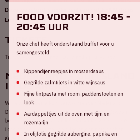
Deze wedstrijd is onderdeel van de UEFA Nations
FOOD VOORZIT! 18:45 -
League.
20:45 uur
Tickets
Onze chef heeft onderstaand buffet voor u
samengesteld:
Tickets voor Nederland - Duitsland zijn uitverkocht.
Kippendijenreepjes in mosterdsaus
Nederland - Duitsland
Gegrilde zalmfilets in witte wijnsaus
in de ArenA
Fijne lintpasta met room, paddenstoelen en
look
Wil je weten wat je kunt verwachten van Nederland -
Duitsland in de Johan Cruijff ArenA? Of ben je gewoon
Aardappeltjes uit de oven met tijm en
benieuwd naar de statistieken van vorige wedstrijden?
rozemarijn
Lees dan de blog waar we alles op een rijtje hebben
In olijfolie gegrilde aubergine, paprika en
gezet!