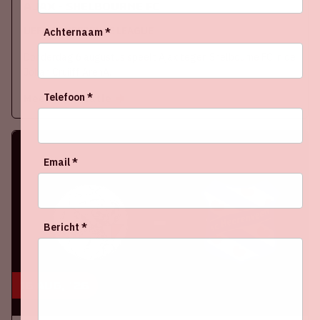
Ajax - Shelbourne FC
UEFA CONFERENCE LEAGUE
Achternaam *
Donderdag 6 augustus speelt Ajax tegen Shelbourne FC in de
Johan Cruijff ArenA.
Telefoon *
Meer informatie
Email *
Bericht *
16 aug, '26