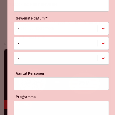
Ajax - SC Heerenveen
EREDIVISIE
Gewenste datum *
Op zondag 16 augustus 2026 speelt Ajax in de Johan Cruijff
ArenA tegen SC Heerenveen
Meer informatie
Aantal Personen
Programma
5 sep, '26