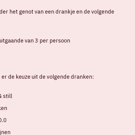
er het genot van een drankje en de volgende
itgaande van 3 per persoon
s er de keuze uit de volgende dranken:
still
ken
0.0
ijnen