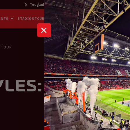
Toegankelijkheid
Bereikbaarheid
In het stadi
ANTS
STADIONTOURS
NAAR DE ARENA
BUSINESS EVENTS
 TOUR
les: Love On