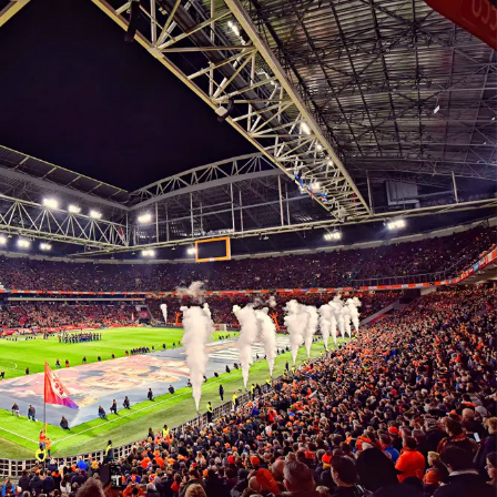
on
Contact
Inloggen ArenA portaal
ZOEKEN
OVER ONS
 Tour