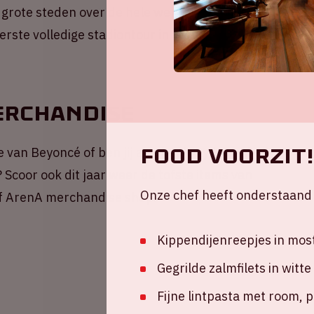
 grote steden over de hele wereld. Het Europese
erste volledige stadiontour in Europa. Het
erchandise
FOOD VOORZIT! 
se van Beyoncé of ben jij aan het ‘Daydreaming’
 Scoor ook dit jaar weer de tofste items van
Onze chef heeft onderstaand 
jff ArenA merchandise shop.
Kippendijenreepjes in mos
Gegrilde zalmfilets in witte
Fijne lintpasta met room, 