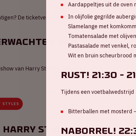
Aardappeltjes uit de oven 
In olijfolie gegrilde auber
chtigen? De ticketverkoop verloopt via
Mojo
.
Slamelange met komkomme
Tomatensalade met olijven
verwachten van Harry
Pastasalade met venkel, r
Wit en bruin scheurbrood m
show van Harry Styles? Lees ons blog via
RUST! 21:30 - 2
Tijdens een voetbalwedstrijd 
Y STYLES
Bitterballen met mosterd 
 Harry Styles
NABORREL! 22:3