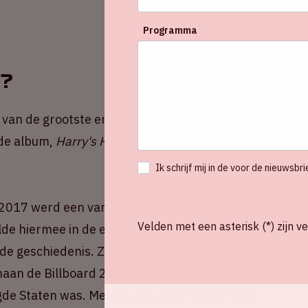
Programma
s?
n van de grootste en meest invloedrijke artiesten
rde album,
Harry's House
, uit en ontving hiervoor
Ik schrijf mij in de voor de nieuwsbri
t 2017 werd een van 's werelds top tien best
Velden met een asterisk (*) zijn ve
lde hiermee in de eerste week de meeste
 de geschiedenis. Zijn tweede album,
Fine Line
,
enaan de Billboard 200, waarmee het Harry's
e Staten was. Met dit album behaalde hij de