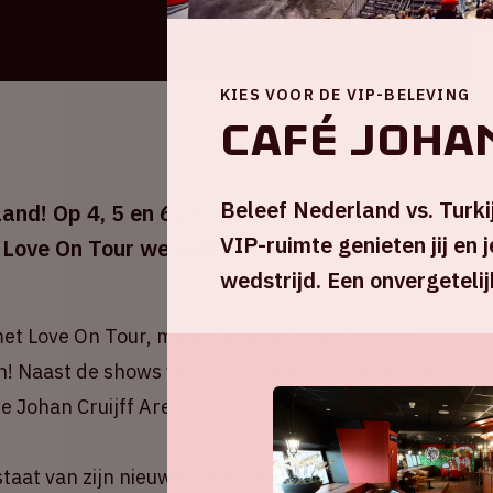
KIES VOOR DE VIP-BELEVING
Café Joha
Beleef Nederland vs. Turkij
and! Op 4, 5 en 6 juni 2023 komt de zanger
VIP-ruimte genieten jij en 
n Love On Tour wereldtournee.
wedstrijd. Een onvergetelij
met Love On Tour, maar dat weerhoudt hem er
n! Naast de shows van 5 en 6 juni 2023, komt de
e Johan Cruijff ArenA.
 staat van zijn nieuwe album
Harry's House,
geeft