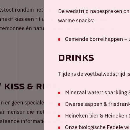
stoot rondom het Harry Styles concert 💚 Deel
De wedstrijd nabespreken ond
ns of kies een rit uit om mee te rijden. Samen
warme snacks:
portemonnee én natuurlijk het milieu. Druk snel op
Gemende borrelhappen – u
DRINKS
Tijdens de voetbalwedstrijd i
 Kiss & Ride
Mineraal water: sparkling & 
n er geen speciale Kiss & Ride-locaties. Wel is er
Diverse sappen & frisdran
ar mensen die met de auto reizen, bezoekers
Heineken bier & Heineken 
taande informatie goed door als je iemand wil
Onze biologische Fedele w