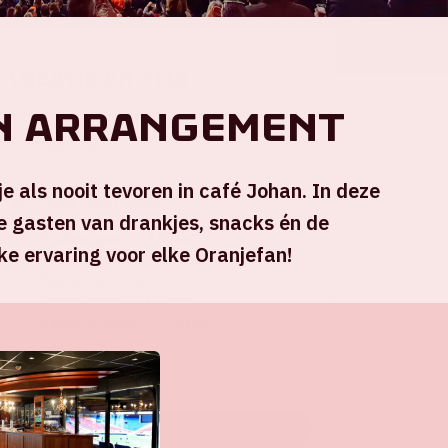
Locatie en tijd
n Arrangement
Zo 4 juni 2023
e als nooit tevoren in café Johan. In deze
Johan Cruijff ArenA
je gasten van drankjes, snacks én de
Stadion open – 18.00 uur
ke ervaring voor elke Oranjefan!
Voorprogramma: Wet Leg – 19.30 uur
Pauze – 20.10 uur
Harry Styles – 20.45 uur
Verwacht einde – 22.30 uur
+ Voeg toe aan agenda
KOOP TICKETS