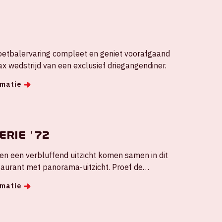
H
etbalervaring compleet en geniet voorafgaand
ax wedstrijd van een exclusief driegangendiner.
rmatie
erie '72
en een verbluffend uitzicht komen samen in dit
taurant met panorama-uitzicht. Proef de
van het stadion!
rmatie