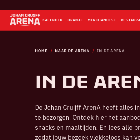
KALENDER
ORANJE
MERCHANDISE
RESTAUR
HOME
NAAR DE ARENA
IN DE ARENA
In de Are
De Johan Cruijff ArenA heeft alles i
te bezorgen. Ontdek hier het aanbod
snacks en maaltijden. En lees alle p
zodat jouw bezoek vlekkeloos kan v