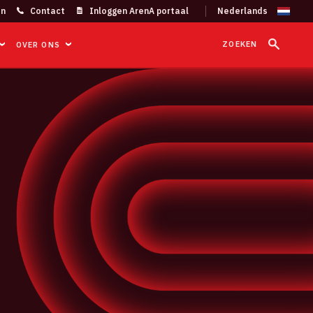
on
Contact
Inloggen ArenA portaal
ZOEKEN
OVER ONS