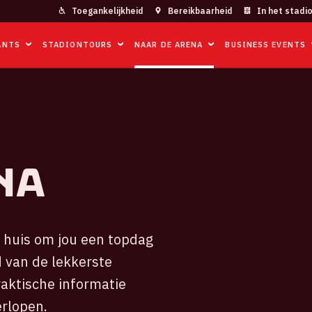
Toegankelijkheid
Bereikbaarheid
In het stadi
ANTS
STADIONTOURS
NAAR DE ARENA
BUSINESS EVENTS
nA
n huis om jou een topdag
 van de lekkerste
raktische informatie
erlopen.