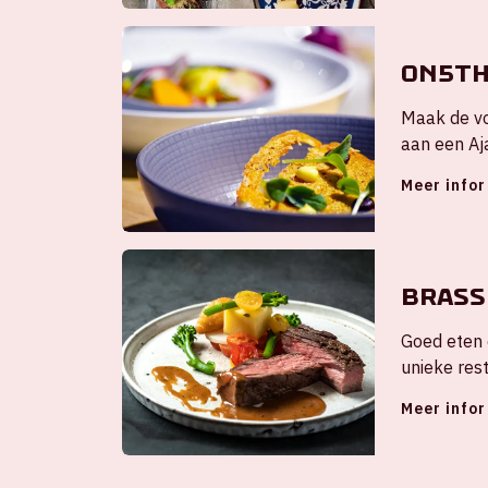
ON5T
Maak de vo
aan een Aj
Meer info
Brass
Goed eten 
unieke res
grootsheid 
Meer info