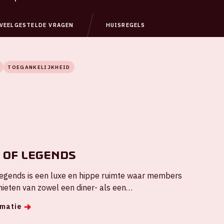
VEELGESTELDE VRAGEN
HUISREGELS
TOEGANKELIJKHEID
 of Legends
egends is een luxe en hippe ruimte waar members
ieten van zowel een diner- als een
ngement.
rmatie