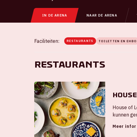
IN DE ARENA
NAAR DE ARENA
Faciliteiten:
RESTAURANTS
TOILETTEN EN EHBO
Restaurants
House
House of L
kunnen gen
borrelarra
Meer info