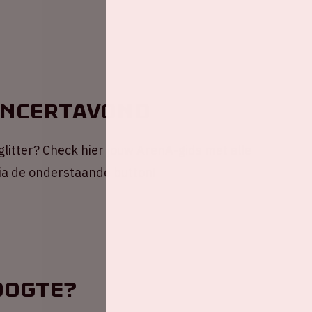
oncertavond
 glitter? Check hier jouw ArenA-gids met alle
via de onderstaande button!
oogte?