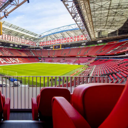
on
Contact
Inloggen ArenA portaal
ZOEKEN
OVER ONS
R,