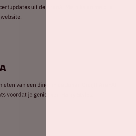
ncertupdates uit de ArenA! Mis niks en meld je
 website.
nA
ieten van een diner in de Johan Cruijff ArenA!
ts voordat je geniet van Harry Styles.