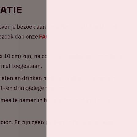
atie
over je bezoek aan de Johan Cruijff ArenA. Heb
 Bezoek dan onze
FAQ
.
 10 cm) zijn, na controle, toegestaan om mee te
 niet toegestaan.
n eten en drinken mee het stadion in te nemen.
eet- en drinkgelegenheden.
ee te nemen in het stadion, niet groter dan
adion. Er zijn geen plekken in het stadion waar