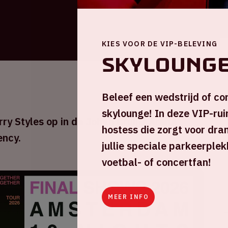
KIES VOOR DE VIP-BELEVING
Skyloung
Beleef een wedstrijd of co
skylounge! In deze VIP-ruim
ry Styles op in de Johan Cruijff ArenA
hostess die zorgt voor dran
ency.
jullie speciale parkeerplek
voetbal- of concertfan!
MEER INFO