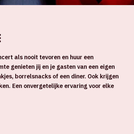
e
Locatie en tijd
ncert als nooit tevoren en huur een
Do 4 juni 2026
te genieten jij en je gasten van een eigen
Johan Cruijff ArenA
kjes, borrelsnacks of een diner. Ook krijgen
ken. Een onvergetelijke ervaring voor elke
17:00 – Deuren open
19:30 – Special guest: Robyn
20:45 – Harry Styles
22:45 – Verwachte eindtijd
+ Voeg toe aan agenda