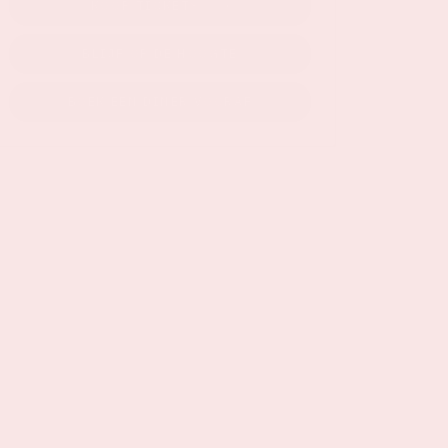
KOOP TICKETS
BLIJF OP DE HOOGTE
BOEK EEN DINER VOORAF