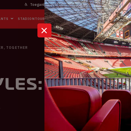
Toegankelijkheid
Bereikbaarheid
In het stadi
ANTS
STADIONTOURS
NAAR DE ARENA
BUSINESS EVENTS
ER, TOGETHER
les: TOGETHE
R