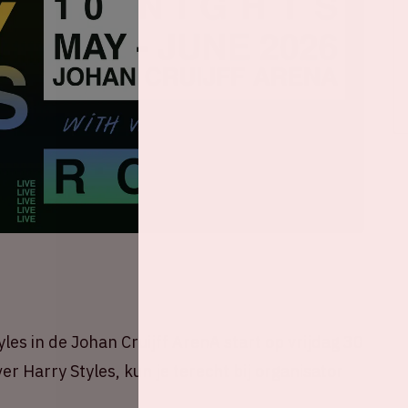
les in de Johan Cruijff ArenA start op vrijdag 30
er Harry Styles, kun je terecht bij organisator