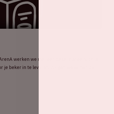
e ArenA werken we met een bekersysteem. Of je
oor je beker in te leveren, zorgen we samen dat