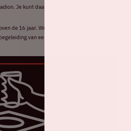
tadion. Je kunt daarom alleen met je bankpas of
oven de 16 jaar. We adviseren jongere
egeleiding van een meerderjarige te bezoeken.