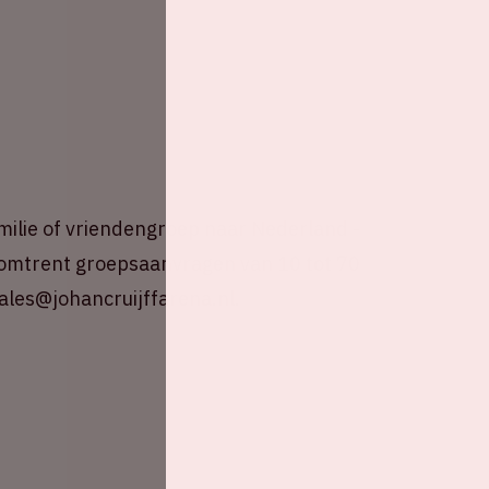
amilie of vriendengroep naar Nederland -
e omtrent groepsaanvragen van 10 tot 70
les@johancruijffarena.nl.