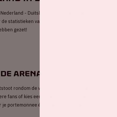
Nederland - Duitsland in de Johan Cruijff
de statistieken van vorige wedstrijden? Lees
hebben gezet!
 de ArenA
tstoot rondom de wedstrijden van Oranje 💚
e fans of kies een rit uit om mee te rijden.
or je portemonnee én natuurlijk het milieu. Druk