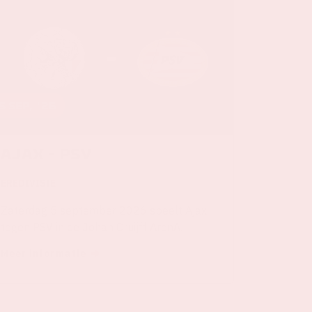
5 sep, '26
Ajax - PSV
EREDIVISIE
Zaterdag 5 september 2026 speelt Ajax
tegen PSV in de Johan Cruijff ArenA.
Meer informatie