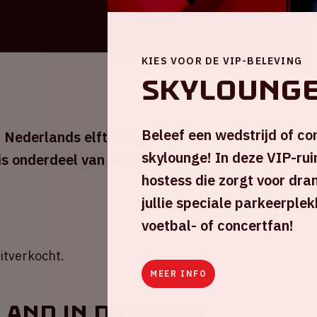
KIES VOOR DE VIP-BELEVING
Skyloung
Beleef een wedstrijd of co
Nederlands elftal tegen Duitsland in de
skylounge! In deze VIP-ruim
 is onderdeel van de UEFA Nations League.
hostess die zorgt voor dran
jullie speciale parkeerplek
voetbal- of concertfan!
uitverkocht.
MEER INFO
land in de ArenA