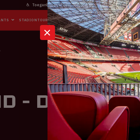
Toegankelijkheid
Bereikbaarheid
In het stadi
ANTS
STADIONTOURS
NAAR DE ARENA
BUSINESS EVENTS
D
d - Duitslan