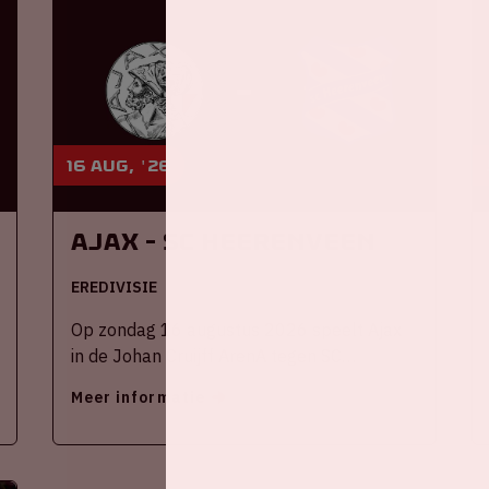
16 aug, '26
Ajax - SC Heerenveen
EREDIVISIE
Op zondag 16 augustus 2026 speelt Ajax
in de Johan Cruijff ArenA tegen SC
Heerenveen
Meer informatie