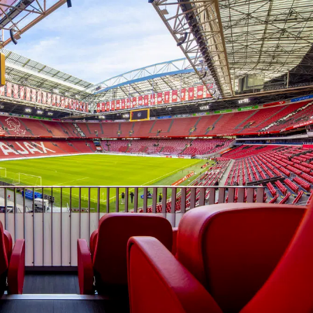
on
Contact
Inloggen ArenA portaal
ZOEKEN
OVER ONS
d