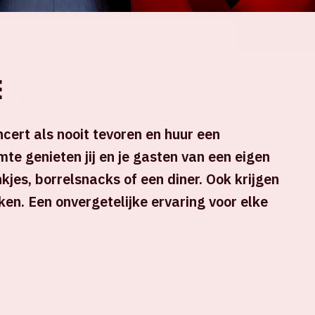
Locatie en tijd
e
Di 10 september 2024
ncert als nooit tevoren en huur een
Johan Cruijff ArenA
te genieten jij en je gasten van een eigen
Start wedstrijd - 20:45 uur
kjes, borrelsnacks of een diner. Ook krijgen
Einde wedstrijd - 22:30 uur
ken. Een onvergetelijke ervaring voor elke
+ Voeg toe aan agenda
UITVERKOCHT