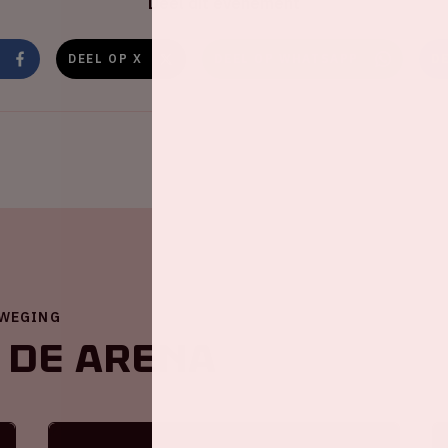
Deel dit evenement
DEEL OP X
DEEL OP WHATSAPP
D
EWEGING
 de ArenA