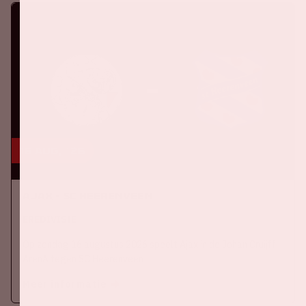
16 aug, '26
Ajax - SC Heerenveen
EREDIVISIE
Op zondag 16 augustus 2026 speelt Ajax in de Johan Cruijff
ArenA tegen SC Heerenveen
Meer informatie