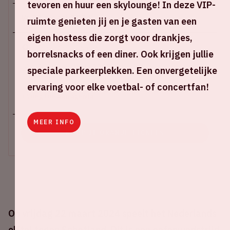
tevoren en huur een skylounge! In deze VIP-
Vr 22 maart 2024
ruimte genieten jij en je gasten van een
eigen hostess die zorgt voor drankjes,
Johan Cruijff ArenA
borrelsnacks of een diner. Ook krijgen jullie
Start wedstrijd - 20:45 uur
speciale parkeerplekken. Een onvergetelijke
Einde wedstrijd - 22:30 uur
ervaring voor elke voetbal- of concertfan!
+ Voeg toe aan agenda
MEER INFO
KOOP JE ORANJE TICKETS
Op vrijdag 22 maart 2024 speelt het Nederlands
elftal tegen Schotland. Dit is een oefenwedstrijd