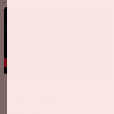
KOOP TICKETS
24 okt, '26
AMF 2026
DANCE
Op zaterdag 24 oktober 2026 komt AMF terug naar de Johan
Cruijff ArenA als onderdeel van Amsterdam Dance Event.
Meer informatie