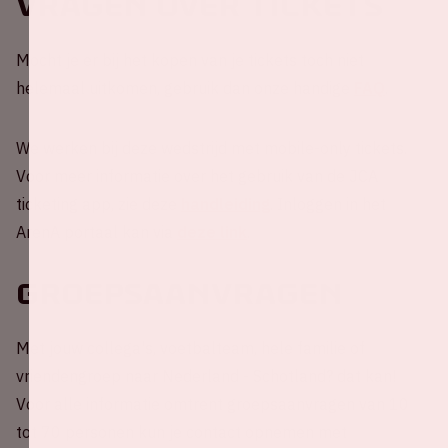
Vragen over tickets
Mocht je er bij het kopen van je tickets toch niet
helemaal uitkomen, gebruik dan onze handige
FAQ
.
We werken bij deze wedstrijd met mobile-only tickets.
Voor meer informatie over het gebruik van de JCA
ticketing app, zie deze
handleiding
. Inloggen in het
ArenA portaal kan via
deze link
.
Groepsaanvragen
Met jouw collega's, voetbalteam, hele familie of
vriendengroep naar Nederland - Schotland? dat kan!
Voor alle informatie omtrent groepsaanvragen van 10
tot 70 personen kun je contact opnemen met