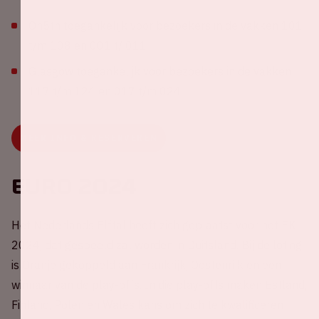
On5th toegankelijk voor bezoekers in de vakken 101
t/m 108 en 001 t/ 011
Glasgow toegankelijk voor bezoekers in de vakken
117 t/m 124 en 017 t/m 024
MEER INFO & RESERVEREN
EURO 2024
Het Nederlands Elftal heeft zich geplaatst voor het EK
2024, dat gespeeld zal worden in Duitsland. Bij de loting
is Oranje gekoppeld aan Frankrijk, Oostenrijk en een
winnaar van de play-offs. In die play-offs maken Estland,
Finland, Polen en Wales kans om zich te kwalificeren