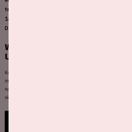
ter voorbereiding voor UEFA EURO 2024 dat van
14 juni tot 14 juli 2024 plaats zal vinden in
Duitsland.
Win een gratis
upgrade
Koop nu jouw kaartje voor Nederland - Schotland op 22
maart in de ArenA en maak kans op een gratis upgrade
naar een skybox! Nieuwsgierig? Bekijk onderstaande
video!