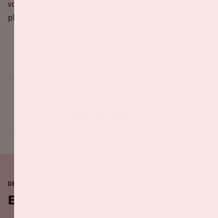
voor het EK. De groepswedstrijden van Oranje vinden
plaats in achtereenvolgens Hamburg, Leipzig en Berlijn.
Deel dit evenement
DE JOHAN CRUIJFF ARENA IS ALTIJD IN BEWEGING
Binnenkort in de ArenA