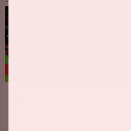
24 sep, '26
Nederland-Duitsland
ORANJE
Op donderdag 24 september 2026 speelt het Nederlands
elftal tegen Duitsland in de Johan Cruijff ArenA.
Meer informatie