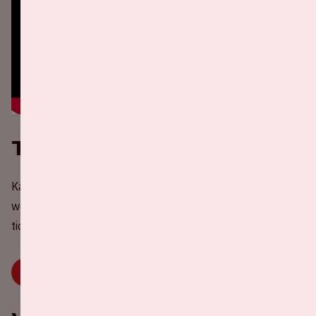
Tickets
Kaarten voor deze wedstrijd zijn nu te koop via onze
website. Klik snel op onderstaande button om jouw
tickets te bemachtigen!
KOOP NU JE ORANJE TICKETS