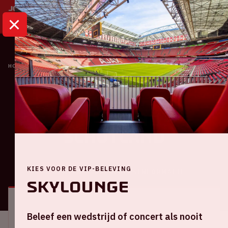
HOME
KALENDER
NEDERLAND - SCHOTLAND
Oranje
Nederland -
Schotland
KIES VOOR DE VIP-BELEVING
ALGEMEEN
BEZOEKERSINFORMATIE
Skylounge
Locatie en tijd
Beleef een wedstrijd of concert als nooit