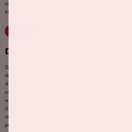
sales@johancruijffarena.nl of op onderstaande button
klikken.
MEER INFO
Dineren in de ArenA
Zit jij bij Nederland - Schotland op de hoofdtribune of op
e
de 1
ring Oost? Maak jouw avond dan compleet met een
diner in de ArenA voorafgaand aan de wedstrijd. In
samenwerking met onze cateraar Hutten is er voor deze
wedstrijd een
heerlijk menu
samengesteld dat in zowel
On5th als de Glasgow geserveerd zal worden. Reserveer
nu en start de avond samen met jou gezelschap op de
perfecte manier!