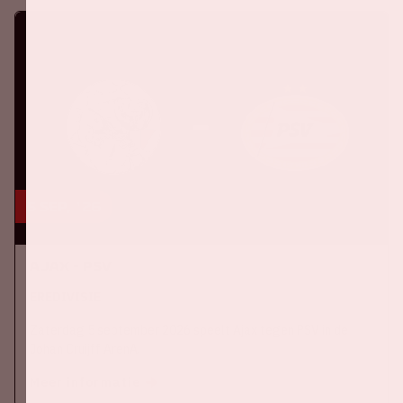
5 sep, '26
Ajax - PSV
EREDIVISIE
Zaterdag 5 september 2026 speelt Ajax tegen PSV in de
Johan Cruijff ArenA.
Meer informatie