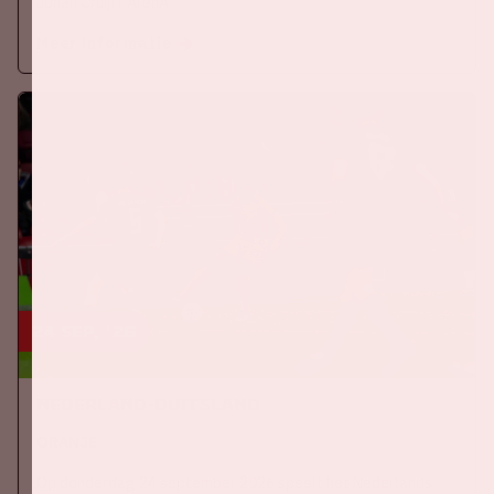
Johan Cruijff ArenA.
Meer informatie
24 sep, '26
Nederland-Duitsland
ORANJE
Op donderdag 24 september 2026 speelt het Nederlands