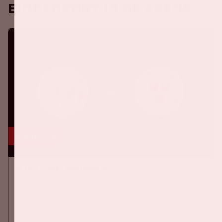
Binnenkort in de ArenA
6 aug, '26
Ajax - Shelbourne FC
UEFA CONFERENCE LEAGUE
Donderdag 6 augustus speelt Ajax tegen Shelbourne FC in de
Johan Cruijff ArenA.