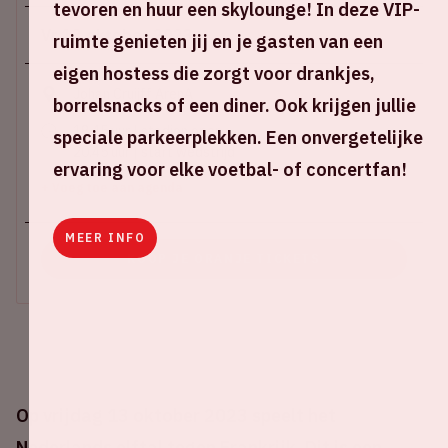
tevoren en huur een skylounge! In deze VIP-
Vr 13 oktober 2023
ruimte genieten jij en je gasten van een
eigen hostess die zorgt voor drankjes,
Johan Cruijff ArenA
borrelsnacks of een diner. Ook krijgen jullie
18.45 uur | stadion open
speciale parkeerplekken. Een onvergetelijke
20.45 uur | start wedstrijd
ervaring voor elke voetbal- of concertfan!
+ Voeg toe aan agenda
MEER INFO
KOOP JE ORANJE TICKETS
Op vrijdag 13 oktober 2023 speelt het
Nederlands elftal tegen Frankrijk. Dit is een