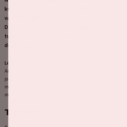
kwalificatiewedstrijd voor UEFA EURO 2024 dat
van 14 juni tot 14 juli 2024 plaatsvindt in
Duitsland. Nederland speelt 13 oktober de
tweede thuiswedstrijd en de derde wedstrijd in
deze EK kwalificatie.
Let op:
we verwachten drukte bij de ingangen van de
ArenA. Zorg daarom dat je
uiterlijk om 19.45 uur
bij
jouw ingang bent om niets van de wedstrijd te hoeven
missen. Zorg daarbij ook dat je het ticket al uitgeprint
meeneemt, dit zorgt voor een betere doorstroming.
Tickets