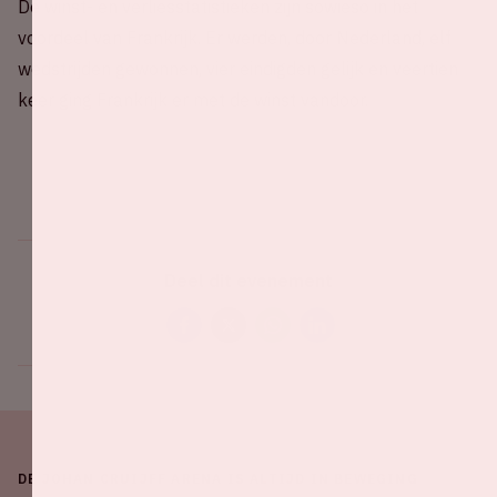
De winst- en verliesstatistieken zijn sowieso in het
voordeel van Frankrijk. Er werden, door Nederland, elf
wedstrijden gewonnen, vier eindigden gelijk en veertien
keer ging Frankrijk er met de winst vandoor.
Deel dit evenement
DE JOHAN CRUIJFF ARENA IS ALTIJD IN BEWEGING