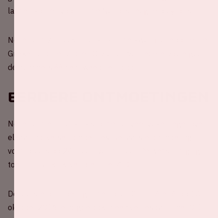
landen komen voort uit de Nations League play-offs.
Nederland zit, naast Frankrijk, in de kwalificatiepoule met
Griekenland, Ierland en Gibraltar. Van iedere poule gaan
de nummers één en twee direct door.
Eerdere ontmoetingen
Nederland en Frankrijk stonden al veel vaker tegenover
elkaar in diverse competities. De laatste ontmoeting
vond plaats op 24 maart van dit jaar. De wedstrijd ging
toen, in Frankrijk, verloren met 4-0.
De laatste ontmoeting in de Johan Cruijff ArenA, op 10
oktober 2016, eindigde ook in een verliespartij met 0-1.