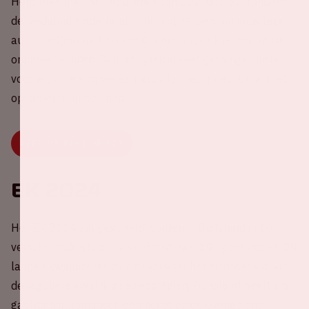
Help mee met het reduceren van CO2-uitstoot rondom
de wedstrijd Nederland - Frankrijk💚 Deel nu jouw lege
autostoel(en) met andere Oranjefans of kies een rit uit
om mee te rijden. Samen rijden is veel gezelliger, beter
voor je portemonnee én natuurlijk het milieu. Druk snel
op onderstaande knop.
DEEL OF KIES JE RIT
EK 2024
Het EK 2024 zal gespeeld worden in Duitsland in 10
verschillende stadions, verdeeld over 10 speelsteden. 20
landen kwalificeren zich direct voor het eindtoernooi via
de reguliere kwalificatiewedstrijden, Duitsland heeft als
gastland automatisch een ticket en de overige drie