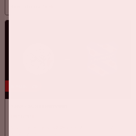
Meer informatie
16 aug, '26
Ajax - SC Heerenveen
EREDIVISIE
Op zondag 16 augustus 2026 speelt Ajax in de Johan Cruijff
ArenA tegen SC Heerenveen