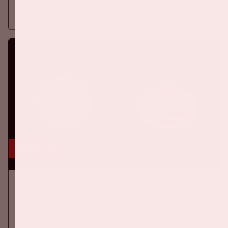
Meer informatie
5 sep, '26
Ajax - PSV
EREDIVISIE
Zaterdag 5 september 2026 speelt Ajax tegen PSV in de