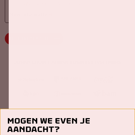
elftal tegen Duitsland in de Johan Cruijff ArenA.
Meer informatie
MEER INFORMATIE
Johan Cruijff ArenA Business Partners
Mogen we even je
aandacht?
Contact