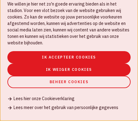
We willen je hier net zo'n goede ervaring bieden als in het
FAQ
stadion. Voor een vlot bezoek van de website gebruiken wij
cookies. Zo kan de website op jouw persoonlijke voorkeuren
Werken bij
afgestemd worden, kunnen wij advertenties op de website en
social media laten zien, kunnen wij content van andere websites
Disclaimer
tonen en kunnen wij statistieken over het gebruik van onze
Cookies
website bijhouden.
Huisregels
IK ACCEPTEER COOKIES
Privacyverklaring
IK WEIGER COOKIES
BEHEER COOKIES
Lees hier onze Cookieverklaring
© Johan Cruijff ArenA 2026
Lees meer over het gebruik van persoonlijke gegevens