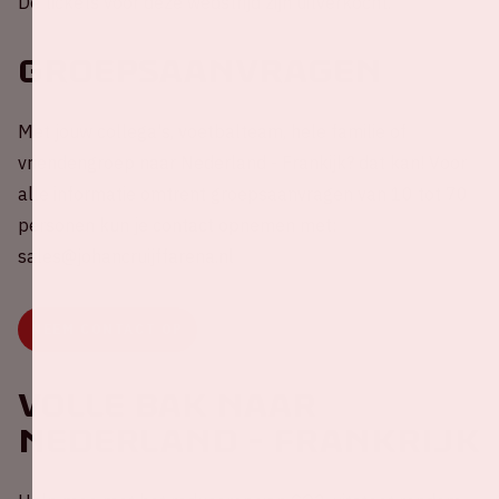
De tickets voor deze wedstrijd zijn uitverkocht.
Groepsaanvragen
Met jouw collega's, voetbalteam, hele familie of
vriendengroep naar Nederland - Frankijk? dat kan! Voor
alle informatie omtrent groepsaanvragen van 10 tot 70
personen kun je contact opnemen met:
sales@johancruijffarena.nl
NEEM CONTACT OP
Volle Bak naar
Nederland - Frankrijk