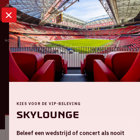
HOME
KALENDER
NEDERLAND - FRANKRIJK
Oranje
Nederland -
Frankrijk
KIES VOOR DE VIP-BELEVING
ALGEMEEN
BEZOEKERSINFORMATIE
Skylounge
Locatie en tijd
Beleef een wedstrijd of concert als nooit