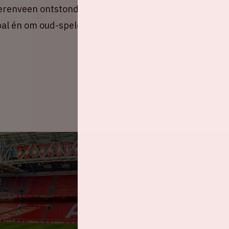
eerenveen ontstond zoals we die nu kennen.
al én om oud-spelers als Klaas-Jan Huntelaar