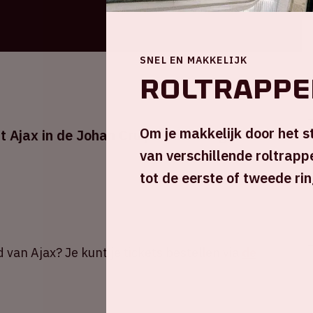
SNEL EN MAKKELIJK
Roltrappe
Om je makkelijk door het 
Ajax in de Johan Cruijff ArenA tegen sc
van verschillende roltrapp
tot de eerste of tweede rin
d van Ajax? Je kunt je tickets bestellen via
de