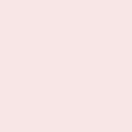
ORANJE
Op donderdag 24 september 2026 speelt
het Nederlands elftal tegen Duitsland in de
Johan Cruijff ArenA.
Meer informatie