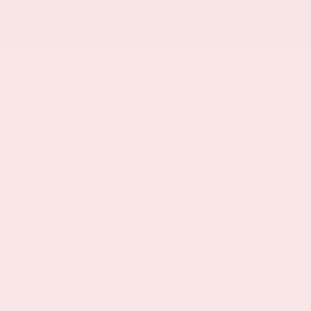
ELDE VRAGEN
HUISREGELS