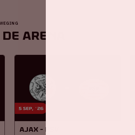
EWEGING
 de ArenA
5 sep, '26
Ajax - PSV