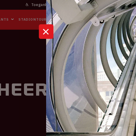
Toegankelijkheid
Bereikbaarheid
In het stadi
ANTS
STADIONTOURS
NAAR DE ARENA
BUSINESS EVENTS
C Heerenveen