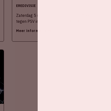
EREDIVISIE
Zaterdag 5 september 2026 speelt Ajax
tegen PSV in de Johan Cruijff ArenA.
Meer informatie