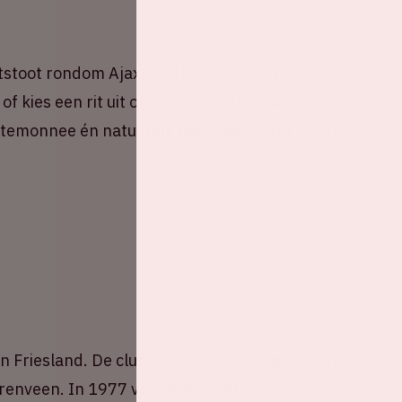
stoot rondom Ajax - sc Heerenveen! Deel nu
of kies een rit uit om mee te rijden. Samen
portemonnee én natuurlijk het milieu. Druk snel op
 Friesland. De club begon in 1920 als Athleta
renveen. In 1977 volgde de splitsing in een