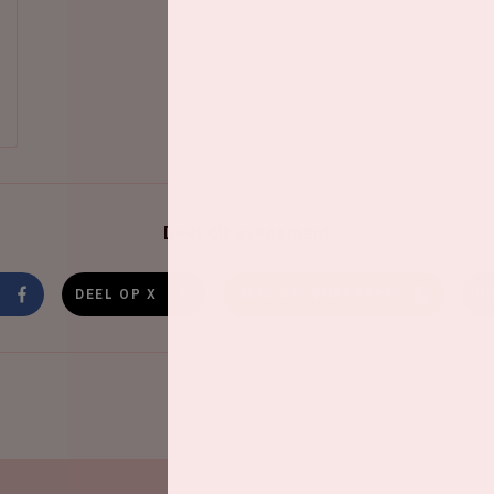
Deel dit evenement
DEEL OP X
DEEL OP WHATSAPP
D