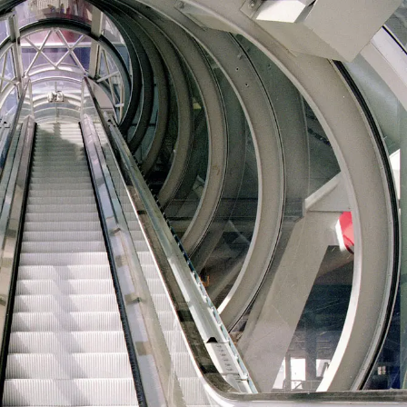
on
Contact
Inloggen ArenA portaal
ZOEKEN
OVER ONS