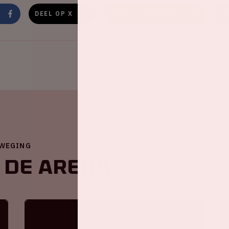
DEEL OP X
DEEL OP WHATSAPP
D
EWEGING
 de ArenA