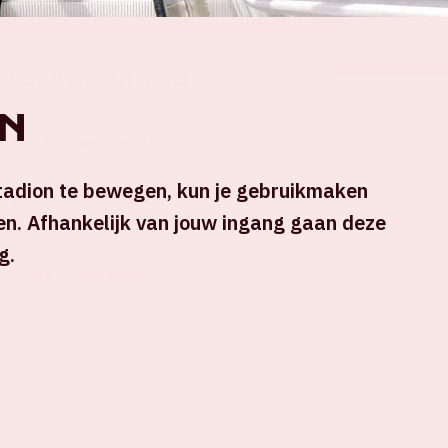
Locatie en tijd
n
Zo 15 november 2020
stadion te bewegen, kun je gebruikmaken
Johan Cruijff ArenA
en. Afhankelijk van jouw ingang gaan deze
Aftrap wedstrijd: 18.00 uur
g.
+ Voeg toe aan agenda