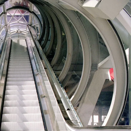
on
Contact
Inloggen ArenA portaal
ZOEKEN
OVER ONS
rland VS.
a