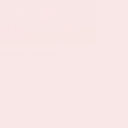
24 sep, '26
Nederland-Duitsland
ORANJE
Op donderdag 24 september 2026 speelt
het Nederlands elftal tegen Duitsland in de
Johan Cruijff ArenA.
Meer informatie