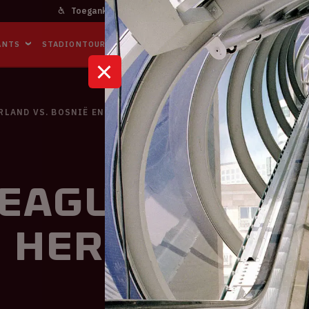
Toegankelijkheid
Bereikbaarheid
In het stadi
ANTS
STADIONTOURS
NAAR DE ARENA
BUSINESS EVENTS
RLAND VS. BOSNIË EN HERZEGOVINA
eague | Nede
n Herzegovin