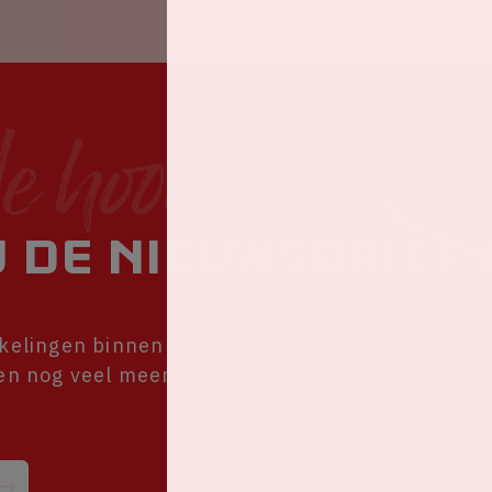
de hoogte
 de nieuwsbrief 
kkelingen binnen en buiten
 en nog veel meer!