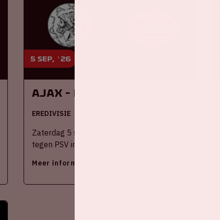
5 sep, '26
Ajax - PSV
EREDIVISIE
Zaterdag 5 september 2026 speelt Ajax
tegen PSV in de Johan Cruijff ArenA.
Meer informatie