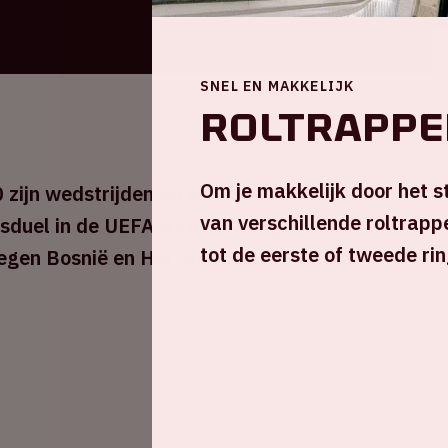
SNEL EN MAKKELIJK
Roltrappe
Om je makkelijk door het 
 zijn wedstrijden op eigen bodem in de
van verschillende roltrapp
isduel in de UEFA Nations League is op
tot de eerste of tweede rin
gen Bosnië en Herzegovina. De wedstrijd