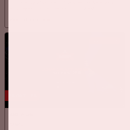
Op donderdag 24 september 2026 speelt het Nederlands
elftal tegen Duitsland in de Johan Cruijff ArenA.
Meer informatie
KOOP TICKETS
24 okt, '26
AMF 2026
DANCE