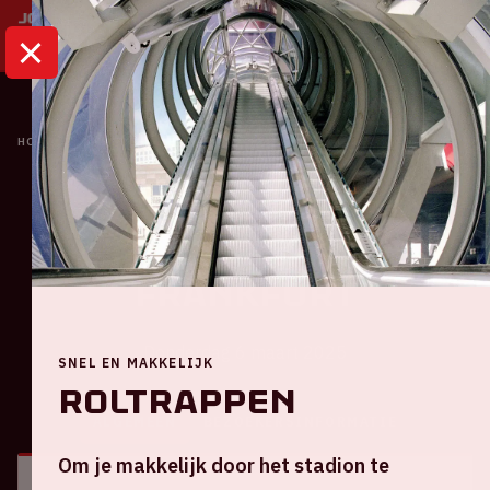
HOME
KALENDER
AJAX - EINTRACHT FRANKFURT
Ajax
Ajax - Eintracht
Frankfurt
Donderdag 6 maart 2025
SNEL EN MAKKELIJK
Roltrappen
ALGEMEEN
BEZOEKERSINFORMATIE
Om je makkelijk door het stadion te