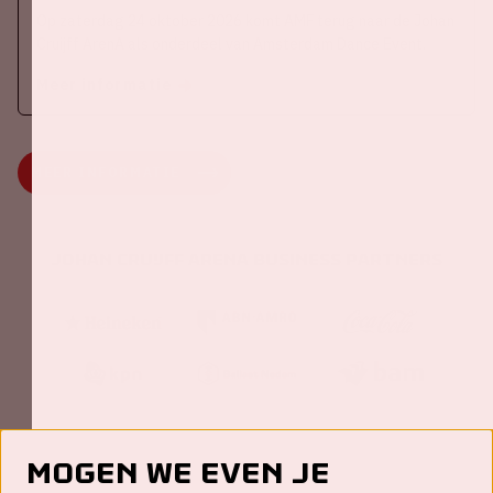
Op zaterdag 24 oktober 2026 komt AMF terug naar de Johan
Cruijff ArenA als onderdeel van Amsterdam Dance Event.
Meer informatie
MEER INFORMATIE
Johan Cruijff ArenA Business Partners
Mogen we even je