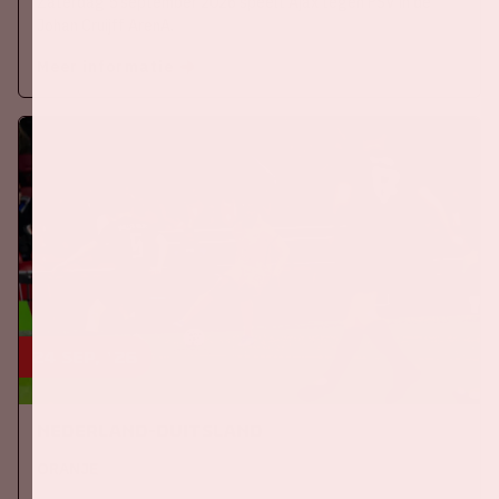
Zaterdag 5 september 2026 speelt Ajax tegen PSV in de
Johan Cruijff ArenA.
Meer informatie
24 sep, '26
Nederland-Duitsland
ORANJE