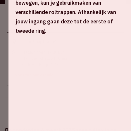
bewegen, kun je gebruikmaken van
Locatie en tijd
verschillende roltrappen. Afhankelijk van
jouw ingang gaan deze tot de eerste of
Do 6 maart 2025
tweede ring.
Johan Cruijff ArenA
Stadion open: 19:30 uur
Start wedstrijd: 21:00 uur
Einde wedstrijd: 22:45 uur
+ Voeg toe aan agenda
Op donderdag 6 maart 2025 speelt Ajax in de