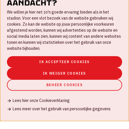
aandacht?
Contact
We willen je hier net zo'n goede ervaring bieden als in het
FAQ
stadion. Voor een vlot bezoek van de website gebruiken wij
cookies. Zo kan de website op jouw persoonlijke voorkeuren
Werken bij
afgestemd worden, kunnen wij advertenties op de website en
social media laten zien, kunnen wij content van andere websites
Disclaimer
tonen en kunnen wij statistieken over het gebruik van onze
Cookies
website bijhouden.
Huisregels
IK ACCEPTEER COOKIES
Privacyverklaring
IK WEIGER COOKIES
BEHEER COOKIES
Lees hier onze Cookieverklaring
© Johan Cruijff ArenA 2026
Lees meer over het gebruik van persoonlijke gegevens