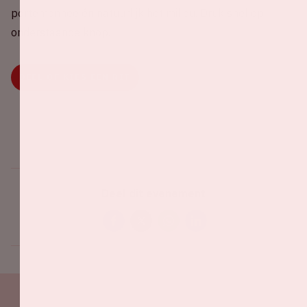
portemonnee én natuurlijk het milieu. Druk snel op
onderstaande knop.
DEEL OF KIES EEN RIT
Deel dit evenement