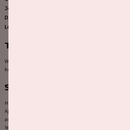
Johan Cruijff ArenA tegen Eintracht Frankfurt.
Deze wedstrijd is onderdeel van de UEFA Europa
League.
Tickets
Wil je aanwezig zijn bij een thuiswedstrijd van Ajax? Je
kunt je tickets bestellen via
de website van Ajax
.
Samenrijden
Help mee met het reduceren van CO2-uitstoot rondom
Ajax - Eintracht Frankfurt! Deel nu jouw lege
autostoel(en) met andere fans of kies een rit uit om mee
te rijden. Samen rijden is veel gezelliger, beter voor je