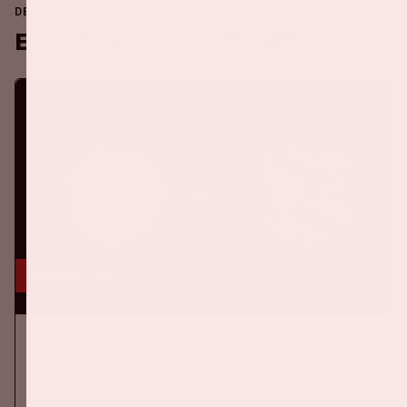
DE JOHAN CRUIJFF ARENA IS ALTIJD IN BEWEGING
Binnenkort in de ArenA
16 aug, '26
Ajax - SC Heerenveen
EREDIVISIE
Op zondag 16 augustus 2026 speelt Ajax in de Johan Cruijff