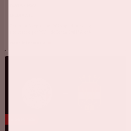
Ajax - PSV
EREDIVISIE
Zaterdag 5 september 2026 speelt Ajax tegen
titelverdediger PSV in de Johan Cruijff ArenA.
Meer informatie
16 sep, '26