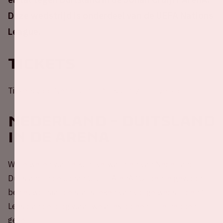
Deze wedstrijd is onderdeel van de UEFA Nations
League.
Tickets
Tickets voor Nederland - Duitsland zijn uitverkocht.
Nederland - Duitsland
in de ArenA
Wil je weten wat je kunt verwachten van Nederland -
Duitsland in de Johan Cruijff ArenA? Of ben je gewoon
benieuwd naar de statistieken van vorige wedstrijden?
Lees dan de blog waar we alles op een rijtje hebben
gezet!