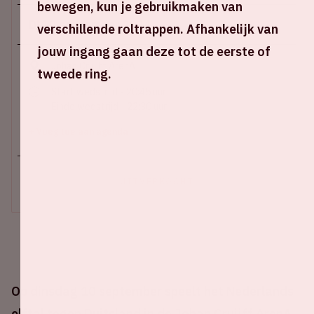
bewegen, kun je gebruikmaken van
Di 10 september 2024
verschillende roltrappen. Afhankelijk van
jouw ingang gaan deze tot de eerste of
Johan Cruijff ArenA
tweede ring.
Start wedstrijd - 20:45 uur
Einde wedstrijd - 22:30 uur
+ Voeg toe aan agenda
UITVERKOCHT
Op dinsdag 10 september speelt het Nederlands
elftal tegen Duitsland in de Johan Cruijff ArenA.