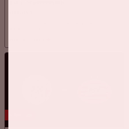
Ajax - SC Heerenveen
EREDIVISIE
Op zondag 16 augustus 2026 speelt Ajax in de Johan Cruijff
ArenA tegen SC Heerenveen
Meer informatie
5 sep, '26