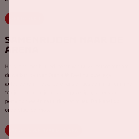
LEES DE BLOG
Samenrijden naar de
ArenA
Help mee met het reduceren van CO2-uitstoot rondom
de wedstrijden van Oranje 💚 Deel nu jouw lege
autostoel(en) met andere fans of kies een rit uit om mee
te rijden. Samenrijden is veel gezelliger, beter voor je
portemonnee én natuurlijk het milieu. Druk snel op
onderstaande knop.
SAMENRIJDEN NAAR DE ARENA