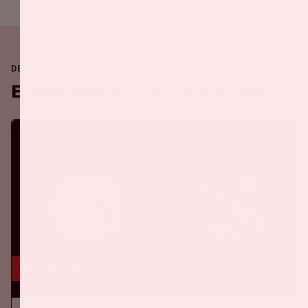
DE JOHAN CRUIJFF ARENA IS ALTIJD IN BEWEGING
Binnenkort in de ArenA
16 aug, '26