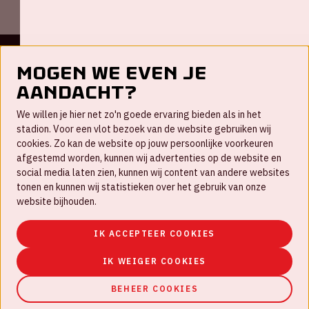
Mogen we even je
Contact
aandacht?
FAQ
We willen je hier net zo'n goede ervaring bieden als in het
Nieuwsbrief
stadion. Voor een vlot bezoek van de website gebruiken wij
cookies. Zo kan de website op jouw persoonlijke voorkeuren
Werken bij
afgestemd worden, kunnen wij advertenties op de website en
social media laten zien, kunnen wij content van andere websites
Disclaimer
tonen en kunnen wij statistieken over het gebruik van onze
Cookies
website bijhouden.
Huisregels
IK ACCEPTEER COOKIES
Privacyverklaring
IK WEIGER COOKIES
BEHEER COOKIES