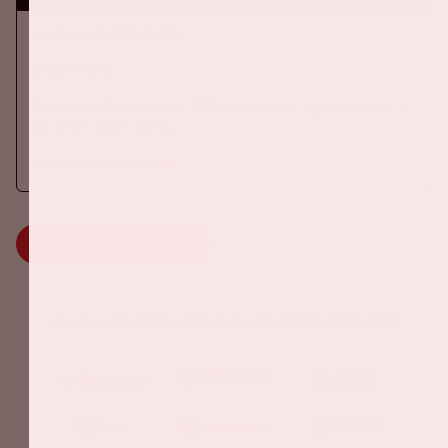
Ajax - Excelsior
EREDIVISIE
Zaterdag 19 september 2026 speelt Ajax tegen Excelsior in
de Johan Cruijff ArenA.
Meer informatie
MEER INFORMATIE
Johan Cruijff ArenA Business Partners