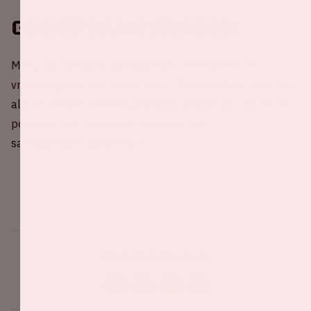
Groepsaanvragen
Met jouw collega's, voetbalteam, hele familie of
vriendengroep naar Nederland - Duitsland? dat kan! Voor
alle informatie omtrent groepsaanvragen van 10 tot 70
personen kun je contact opnemen met
sales@johancruijffarena.nl.
Deel dit evenement