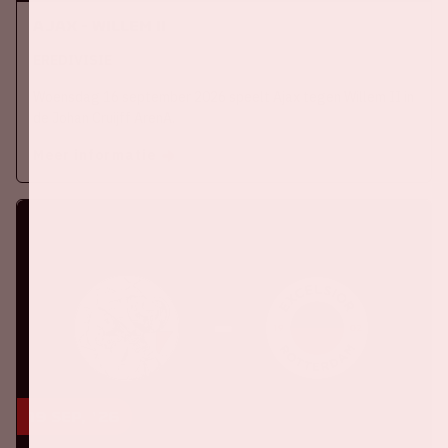
Ajax - Willem II
EREDIVISIE
Woensdag 16 september 2026 speelt Ajax tegen Willem II in
de Johan Cruijff ArenA.
Meer informatie
19 sep, '26