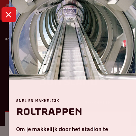
HOME
KALENDER
NEDERLAND - DUITSLAND
Oranje
Nederland -
Duitsland
SNEL EN MAKKELIJK
ALGEMEEN
BEZOEKERSINFORMATIE
Roltrappen
Locatie en tijd
Om je makkelijk door het stadion te