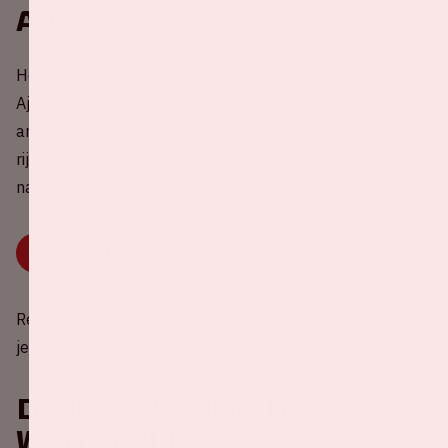
Ajax - Sparta
Help mee met het reduceren van CO2-uitstoot rondom
Ajax - Sparta 💚 Deel nu jouw lege autostoel(en) met
andere fans of kies een rit uit om mee te rijden. Samen
rijden is veel gezelliger, beter voor je portemonnee én
natuurlijk het milieu. Druk snel op onderstaande knop.
DEEL OF KIES JE RIT
Reis je liever op een andere manier naar de ArenA? Plan
je reis dan zo duurzaam mogelijk via onze
reisplanner
Dineren voor de
wedstrijd