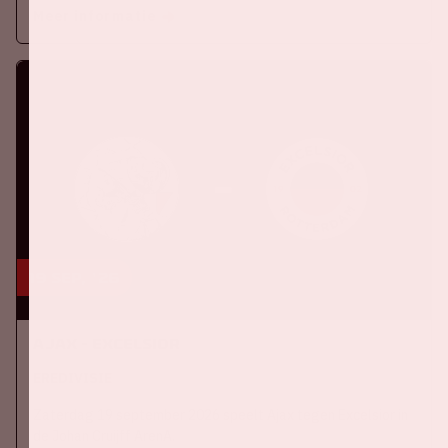
Meer informatie
19 sep, '26
Ajax - Excelsior
EREDIVISIE
Zaterdag 19 september 2026 speelt Ajax tegen Excelsior in
de Johan Cruijff ArenA.