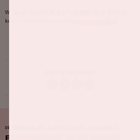
Wil je aanwezig zijn bij een thuiswedstrijd van Ajax? Je
kunt je tickets bestellen via
de website van Ajax
.
Deel dit evenement
DE JOHAN CRUIJFF ARENA IS ALTIJD IN BEWEGING
Binnenkort in de ArenA