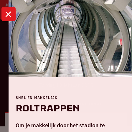
HOME
KALENDER
AJAX - SPARTA
Eredivisie
Ajax - Sparta
Zondag 19 februari 2023
SNEL EN MAKKELIJK
ALGEMEEN
BEZOEKERSINFORMATIE
Roltrappen
Om je makkelijk door het stadion te
Locatie en tijd