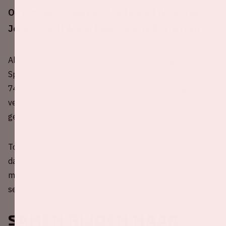
Op zondag 19 februari 2023 speelt Ajax in de
Johan Cruijff ArenA tegen Sparta Rotterdam.
Al maar liefst 125 keer eerder stond Ajax tegenover
Sparta Rotterdam in de Eredivisie. Ajax schreef daarvan
74 overwinningen op zijn naam, 25 wedstrijden gingen
verloren en uit 26 duels kwam geen winnaar: het bleef
gelijk spel.
Totaal werd er door Ajax 306 keer gescoord. Sparta wist
daar tegenover 145 keer het doel te raken. De grootste,
meest recente, thuisoverwinning van Ajax stamt uit
seizoen 2000-2001, het werd maar liefst 9-0.
Samen rijden naar