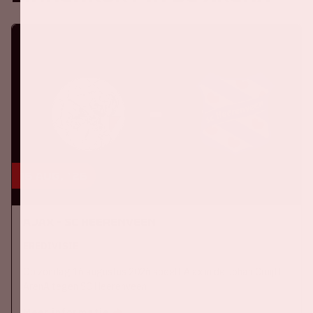
16 aug, '26
Ajax - SC Heerenveen
EREDIVISIE
Op zondag 16 augustus 2026 speelt Ajax in de Johan Cruijff
ArenA tegen SC Heerenveen
Meer informatie