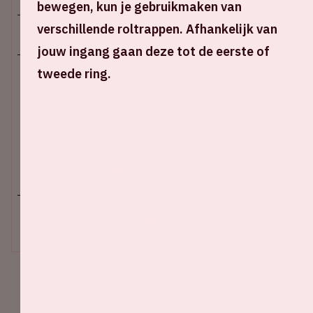
bewegen, kun je gebruikmaken van
verschillende roltrappen. Afhankelijk van
Zo 19 februari 2023
jouw ingang gaan deze tot de eerste of
tweede ring.
Johan Cruijff ArenA
Hoofdingang E open – 14:15 uur
Stadion open – 15:15 uur
Start wedstrijd – 16:45 uur
Einde wedstrijd - 18:30 uur
+ Voeg toe aan agenda
UITVERKOCHT