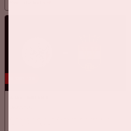
Meer informatie
16 sep, '26
Ajax - Willem II
EREDIVISIE
Woensdag 16 september 2026 speelt Ajax tegen Willem II in
de Johan Cruijff ArenA.