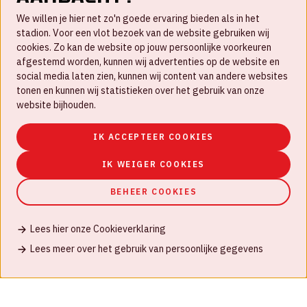
FAQ
We willen je hier net zo'n goede ervaring bieden als in het
Nieuwsbrief
stadion. Voor een vlot bezoek van de website gebruiken wij
cookies. Zo kan de website op jouw persoonlijke voorkeuren
Werken bij
afgestemd worden, kunnen wij advertenties op de website en
social media laten zien, kunnen wij content van andere websites
Disclaimer
tonen en kunnen wij statistieken over het gebruik van onze
Cookies
website bijhouden.
Huisregels
IK ACCEPTEER COOKIES
Privacyverklaring
IK WEIGER COOKIES
BEHEER COOKIES
Lees hier onze Cookieverklaring
© Johan Cruijff ArenA 2026
Lees meer over het gebruik van persoonlijke gegevens