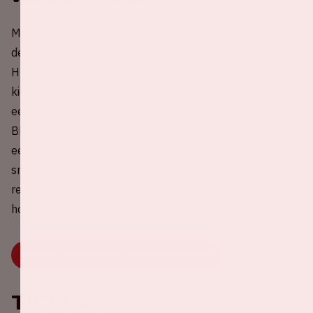
Maak jouw dag compleet en kom gezellig dineren voor
de wedstrijd. In samenwerking met topklasse cateraar
Hutten zijn er drie toffe concepten waar je uit kunt
kiezen met één gemene deler: een culinaire avond op
een unieke locatie. Met de concepten By Lute, BAUT en
BRKLN is er voor ieder wat wils. Van high-end dining in
een ontspannen setting tot het beproefde en
smaakvolle BRKLN concept mét spectaculair uitzicht. De
restaurants zijn toegankelijk voor bezoekers op de
hoofdtribune.
BEKIJK RESTAURANTS EN RESERVEER
Tickets