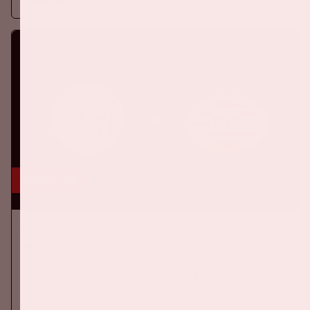
5 sep, '26
Ajax - PSV
EREDIVISIE
Zaterdag 5 september 2026 speelt Ajax tegen
titelverdediger PSV in de Johan Cruijff ArenA.