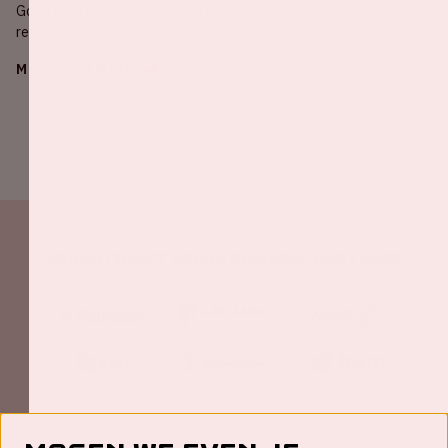
Goed eten en een verbluffend uitzicht komen samen in dit unieke
restaurant met panorama-uitzicht. Proef de grootsheid van het
stadion!
Meer informatie
Johan Cruijff ArenA Business Partners