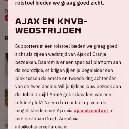
rolstoel bieden we graag goed zicht.
Faciliteiten:
RESTAURANTS
TOILETTEN EN EHBO
TOEGANKELIJKHEID
AJAX EN KNVB-
WEDSTRIJDEN
Restaurants
Supporters in een rolstoel bieden we graag goed
zicht als zij een wedstrijd van Ajax of Oranje
bezoeken. Daarom is er een speciaal platform aan
de noordzijde, of krijgen jij en je begeleider een
plek tussen de eerste en tweede ring achter één
van de twee doelen. Wil je tijdens jouw bezoek aan
de Johan Cruijff ArenA gebruikmaken van een
rolstoelplek? Neem dan contact op voor de
mogelijkheden met Ajax via
ajax.nl/contact
of
met de Johan Cruijff ArenA via
info@johancruijffarena.nl