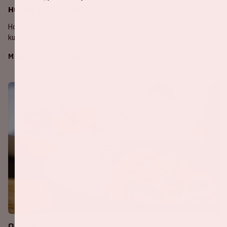
House of Legends
House of Legends is een luxe en hippe ruimte waar members
kunnen genieten van zowel een diner- als een borrelarrangement.
Meer informatie
ON5TH