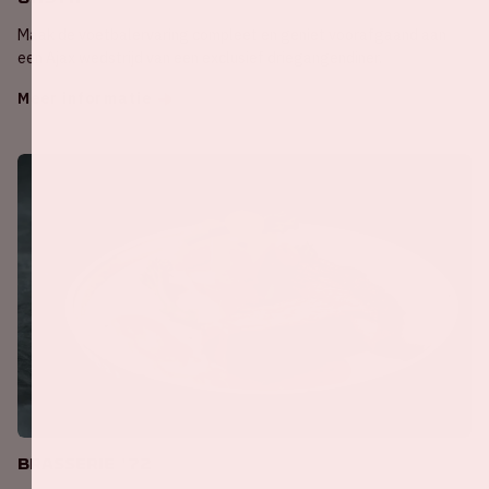
Maak de voetbalervaring compleet en geniet voorafgaand aan
een Ajax wedstrijd van een exclusief driegangendiner.
Meer informatie
Brasserie '72