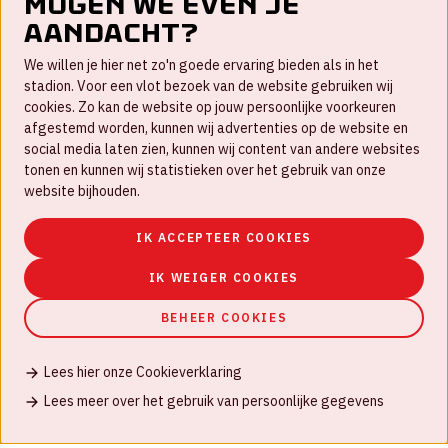
Mogen we even je
aandacht?
Contact
We willen je hier net zo'n goede ervaring bieden als in het
FAQ
stadion. Voor een vlot bezoek van de website gebruiken wij
cookies. Zo kan de website op jouw persoonlijke voorkeuren
Werken bij
afgestemd worden, kunnen wij advertenties op de website en
social media laten zien, kunnen wij content van andere websites
Disclaimer
tonen en kunnen wij statistieken over het gebruik van onze
Cookies
website bijhouden.
Huisregels
IK ACCEPTEER COOKIES
Privacyverklaring
IK WEIGER COOKIES
BEHEER COOKIES
Lees hier onze Cookieverklaring
© Johan Cruijff ArenA 2026
Lees meer over het gebruik van persoonlijke gegevens