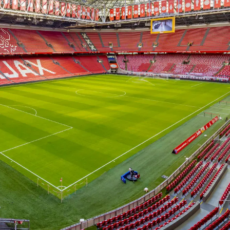
on
Contact
Inloggen ArenA portaal
ZOEKEN
OVER ONS