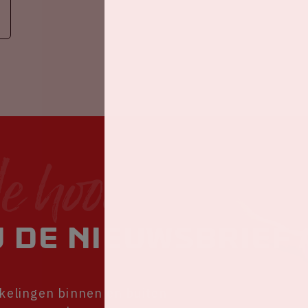
de hoogte
 de nieuwsbrief 
kkelingen binnen en buiten