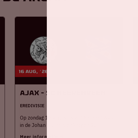
16 aug, '26
Ajax - SC Heerenveen
EREDIVISIE
Op zondag 16 augustus 2026 speelt Ajax
in de Johan Cruijff ArenA tegen SC
Heerenveen
Meer informatie