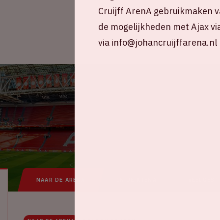
Cruijff ArenA gebruikmaken v
de mogelijkheden met Ajax vi
via info@johancruijffarena.nl
NAAR DE ARENA
IN DE ARENA
VEELGEST