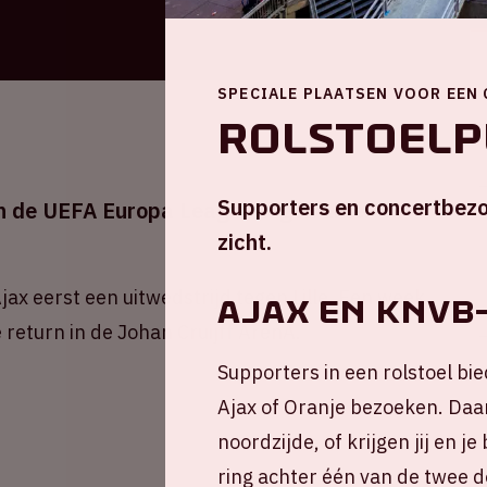
SPECIALE PLAATSEN VOOR EEN
Rolstoelp
Supporters en concertbezo
an de UEFA Europa League tegen Lille.
zicht.
ax eerst een uitwedstrijd tegen Lille. Een week
AJAX EN KNVB
 return in de Johan Cruijff ArenA.
Supporters in een rolstoel bie
Ajax of Oranje bezoeken. Daar
noordzijde, of krijgen jij en 
ring achter één van de twee d