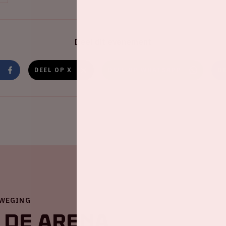
Deel dit evenement
DEEL OP X
DEEL OP WHATSAPP
D
EWEGING
 de ArenA