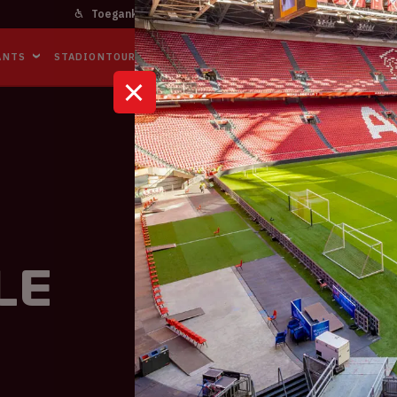
Toegankelijkheid
Bereikbaarheid
In het stadi
ANTS
STADIONTOURS
NAAR DE ARENA
BUSINESS EVENTS
le