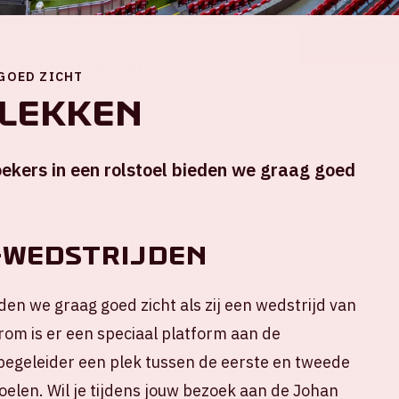
Locatie en tijd
 GOED ZICHT
lekken
Do 25 februari 2021
ekers in een rolstoel bieden we graag goed
Johan Cruijff ArenA
Aftrap wedstrijd: 18.55 uur
+ Voeg toe aan agenda
-WEDSTRIJDEN
den we graag goed zicht als zij een wedstrijd van
om is er een speciaal platform aan de
je begeleider een plek tussen de eerste en tweede
oelen. Wil je tijdens jouw bezoek aan de Johan