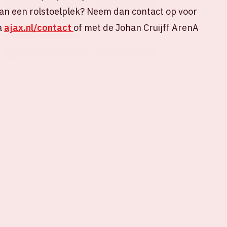
KOOP TICKETS
an een rolstoelplek? Neem dan contact op voor
a
ajax.nl/contact
of met de Johan Cruijff ArenA
BLIJF OP DE HOOGTE
BOEK EEN DINER VOORAF