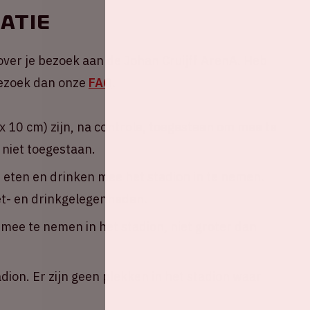
atie
over je bezoek aan de Johan Cruijff ArenA. Heb
 Bezoek dan onze
FAQ
.
 10 cm) zijn, na controle, toegestaan om mee te
 niet toegestaan.
n eten en drinken mee het stadion in te nemen.
eet- en drinkgelegenheden.
ee te nemen in het stadion, niet groter dan
adion. Er zijn geen plekken in het stadion waar