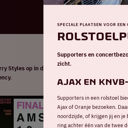
SPECIALE PLAATSEN VOOR EEN
Rolstoelp
Supporters en concertbezo
zicht.
ry Styles op in de Johan Cruijff ArenA
ency.
AJAX EN KNVB
Supporters in een rolstoel bie
Ajax of Oranje bezoeken. Daar
noordzijde, of krijgen jij en 
ring achter één van de twee d