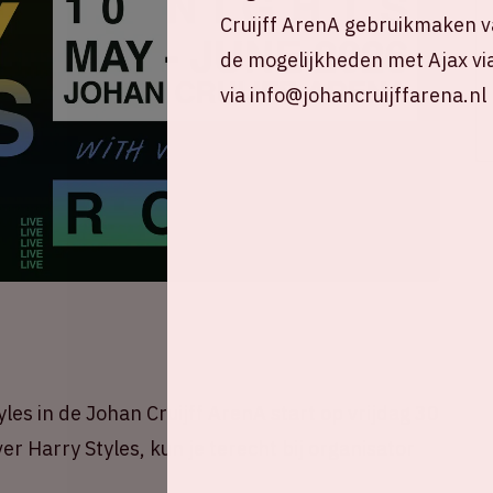
Cruijff ArenA gebruikmaken v
de mogelijkheden met Ajax vi
via info@johancruijffarena.nl
les in de Johan Cruijff ArenA start op vrijdag 30
er Harry Styles, kun je terecht bij organisator