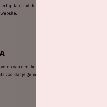
ncertupdates uit de ArenA! Mis niks en meld je
 website.
nA
ieten van een diner in de Johan Cruijff ArenA!
ts voordat je geniet van Harry Styles.