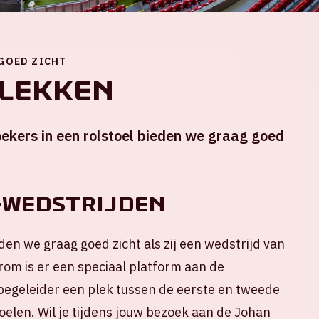
 GOED ZICHT
lekken
Locatie en tijd
ekers in een rolstoel bieden we graag goed
Do 4 juni 2026
Johan Cruijff ArenA
-WEDSTRIJDEN
17:00 – Deuren open
19:30 – Special guest: Robyn
20:45 – Harry Styles
den we graag goed zicht als zij een wedstrijd van
22:45 – Verwachte eindtijd
om is er een speciaal platform aan de
+ Voeg toe aan agenda
je begeleider een plek tussen de eerste en tweede
oelen. Wil je tijdens jouw bezoek aan de Johan