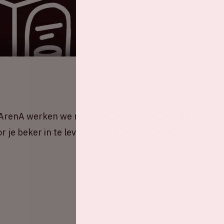
e ArenA werken we met een bekersysteem. Of je
oor je beker in te leveren, zorgen we samen dat