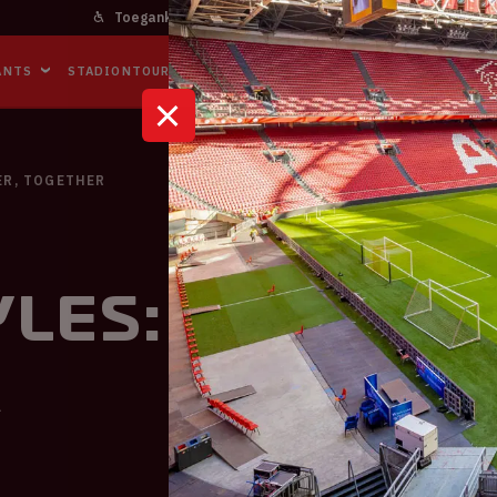
Toegankelijkheid
Bereikbaarheid
In het stadi
ANTS
STADIONTOURS
NAAR DE ARENA
BUSINESS EVENTS
ER, TOGETHER
les: TOGETHE
R