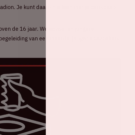
tadion. Je kunt daarom alleen met je bankpas of
oven de 16 jaar. We adviseren jongere
egeleiding van een meerderjarige te bezoeken.