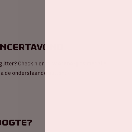
oncertavond
 glitter? Check hier jouw ArenA-gids met alle
via de onderstaande button!
oogte?