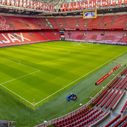
on
Contact
Inloggen ArenA portaal
ZOEKEN
OVER ONS
R,