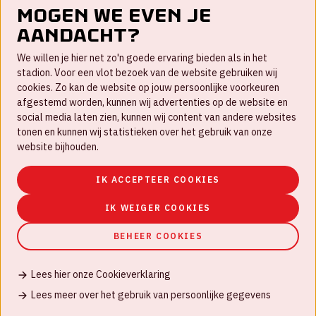
Mogen we even je
aandacht?
Contact
We willen je hier net zo'n goede ervaring bieden als in het
FAQ
stadion. Voor een vlot bezoek van de website gebruiken wij
cookies. Zo kan de website op jouw persoonlijke voorkeuren
Werken bij
afgestemd worden, kunnen wij advertenties op de website en
social media laten zien, kunnen wij content van andere websites
Disclaimer
tonen en kunnen wij statistieken over het gebruik van onze
Cookies
website bijhouden.
Huisregels
IK ACCEPTEER COOKIES
Privacyverklaring
IK WEIGER COOKIES
BEHEER COOKIES
Lees hier onze Cookieverklaring
© Johan Cruijff ArenA 2026
Lees meer over het gebruik van persoonlijke gegevens