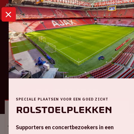
HOME
KALENDER
CRUIJFF PREMIÈRE
Evenement
Cruijff Première
ALGEMEEN
BEZOEKERSINFORMATIE
SPECIALE PLAATSEN VOOR EEN GOED ZICHT
Rolstoelplekken
Locatie en tijd
Supporters en concertbezoekers in een