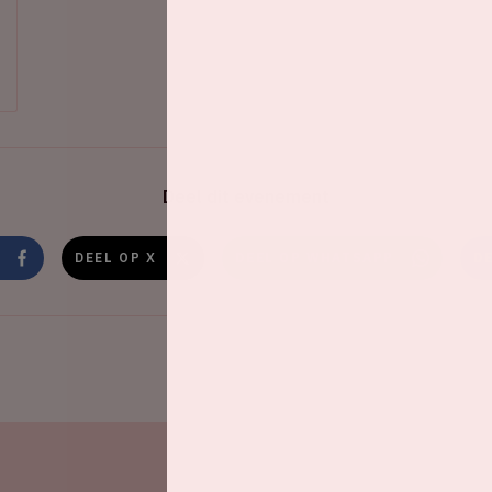
Deel dit evenement
DEEL OP X
DEEL OP WHATSAPP
D