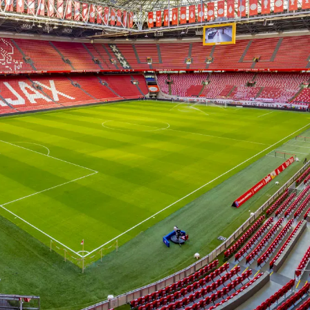
on
Contact
Inloggen ArenA portaal
ZOEKEN
OVER ONS