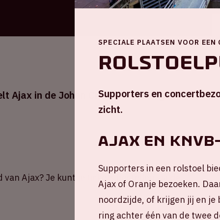
SPECIALE PLAATSEN VOOR EEN
Rolstoelp
Supporters en concertbezo
 Ajax in de Johan Cruijff ArenA tegen
zicht.
AJAX EN KNVB
Supporters in een rolstoel bie
d van Ajax? Je kunt je tickets bestellen via
de
Ajax of Oranje bezoeken. Daar
noordzijde, of krijgen jij en 
ring achter één van de twee d