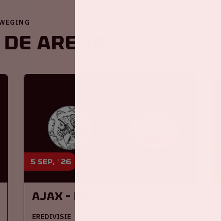
EWEGING
 de ArenA
5 sep, '26
Ajax - PSV
EREDIVISIE