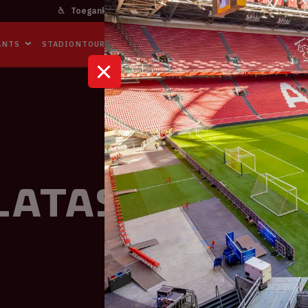
Toegankelijkheid
Bereikbaarheid
In het stadi
ANTS
STADIONTOURS
NAAR DE ARENA
BUSINESS EVENTS
alatasaray