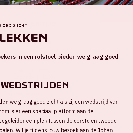
Locatie en tijd
 GOED ZICHT
lekken
Wo 5 november 2025
ekers in een rolstoel bieden we graag goed
Johan Cruijff ArenA
Stadion open: 19.30 uur
Start wedstrijd: 21.00 uur
-WEDSTRIJDEN
Einde wedstrijd: 22.45 uur
+ Voeg toe aan agenda
den we graag goed zicht als zij een wedstrijd van
om is er een speciaal platform aan de
je begeleider een plek tussen de eerste en tweede
oelen. Wil je tijdens jouw bezoek aan de Johan