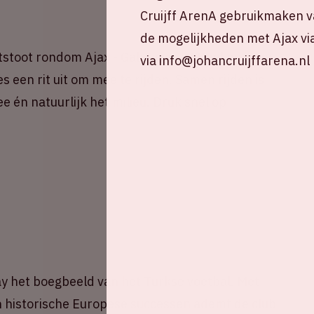
Cruijff ArenA gebruikmaken v
de mogelijkheden met Ajax vi
stoot rondom Ajax - Galatasaray! Deel nu jouw
via info@johancruijffarena.nl
s een rit uit om mee te rijden. Samen rijden is
e én natuurlijk het milieu. Druk snel op
ray het boegbeeld van het Turkse voetbal. Met
en historische Europese successen ademt de club