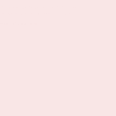
Op donderdag 24 september 2026 speelt
het Nederlands elftal tegen Duitsland in de
Johan Cruijff ArenA.
Meer informatie