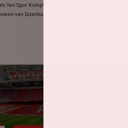
 Sami Yen Spor Kompleksi verenigt de Gele-Rode
eeuwen van Istanbul.