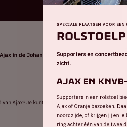
SPECIALE PLAATSEN VOOR EEN
Rolstoelp
Supporters en concertbezo
Ajax in de Johan Cruijff ArenA tegen Go
zicht.
AJAX EN KNVB
Supporters in een rolstoel bie
d van Ajax? Je kunt je tickets bestellen via
de
Ajax of Oranje bezoeken. Daar
noordzijde, of krijgen jij en 
ring achter één van de twee d