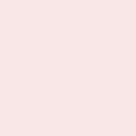
EREDIVISIE
Zaterdag 5 september 2026 speelt Ajax
tegen PSV in de Johan Cruijff ArenA.
Meer informatie