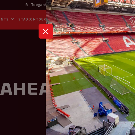
Toegankelijkheid
Bereikbaarheid
In het stadi
ANTS
STADIONTOURS
NAAR DE ARENA
BUSINESS EVENTS
S
 Ahead Eagle