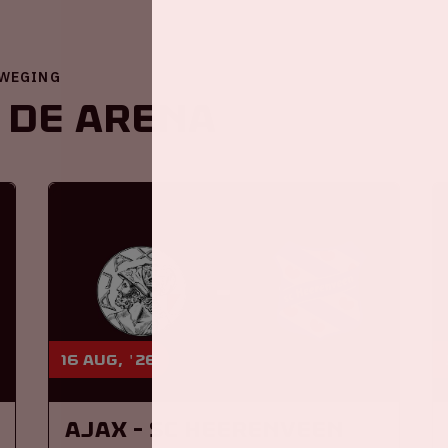
EWEGING
 de ArenA
16 aug, '26
Ajax - SC Heerenveen