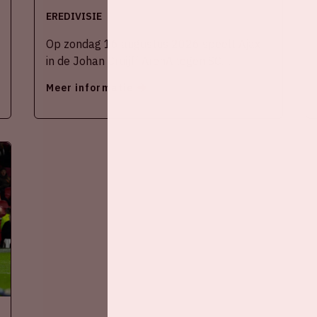
EREDIVISIE
Op zondag 16 augustus 2026 speelt Ajax
in de Johan Cruijff ArenA tegen SC
Heerenveen
Meer informatie