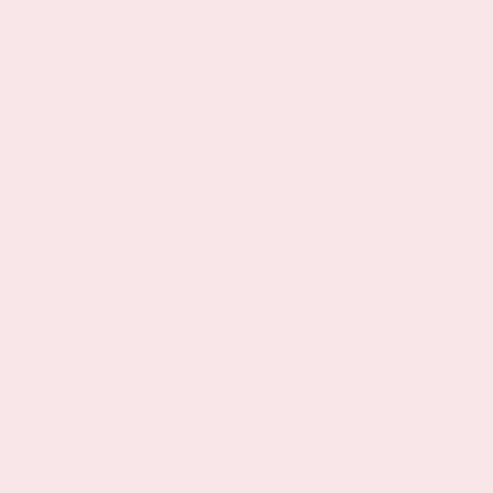
ELDE VRAGEN
HUISREGELS