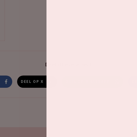
Deel dit evenement
DEEL OP X
DEEL OP WHATSAPP
D