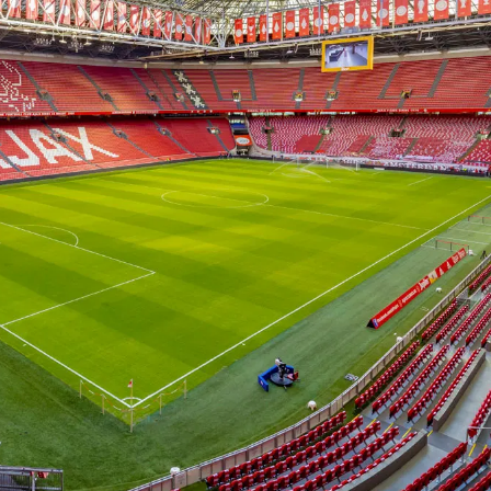
on
Contact
Inloggen ArenA portaal
ZOEKEN
OVER ONS
s