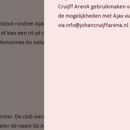
Cruijff ArenA gebruikmaken v
de mogelijkheden met Ajax vi
stoot rondom Ajax - Go Ahead Eagles! Deel nu
via info@johancruijffarena.nl
of kies een rit uit om mee te rijden. Samen
portemonnee én natuurlijk het milieu. Druk snel op
venter. De club werd opgericht op 2 december
 later de naam Go Ahead. In 1971 werd daar