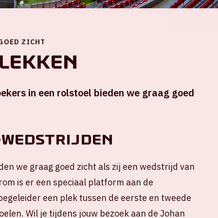
Locatie en tijd
 GOED ZICHT
lekken
Za 17 januari 2026
ekers in een rolstoel bieden we graag goed
Johan Cruijff ArenA
Stadion open: 15.00 uur
Start wedstrijd: 16:30 uur
-WEDSTRIJDEN
Einde wedstrijd: 18.15 uur
+ Voeg toe aan agenda
den we graag goed zicht als zij een wedstrijd van
om is er een speciaal platform aan de
je begeleider een plek tussen de eerste en tweede
oelen. Wil je tijdens jouw bezoek aan de Johan