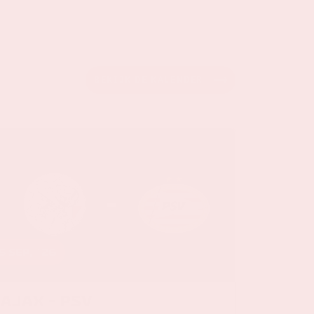
BEKIJK DE KALENDER
5 sep, '26
Ajax - PSV