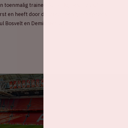
n toenmalig trainer Barry Hughes. De club
rst en heeft door de jaren heen grote spelers
l Bosvelt en Demis Nicolaou.