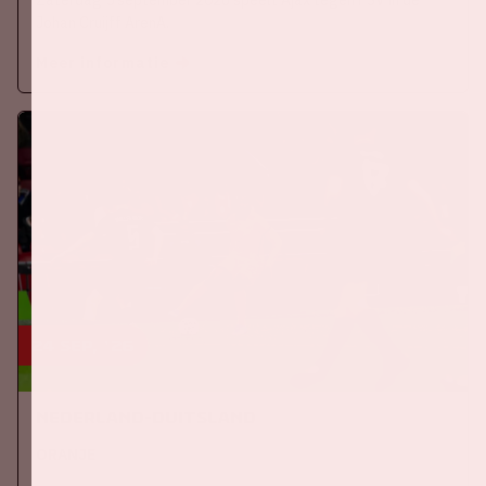
Johan Cruijff ArenA.
Meer informatie
24 sep, '26
Nederland-Duitsland
ORANJE