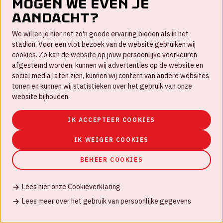
Mogen we even je
aandacht?
Contact
We willen je hier net zo'n goede ervaring bieden als in het
FAQ
stadion. Voor een vlot bezoek van de website gebruiken wij
cookies. Zo kan de website op jouw persoonlijke voorkeuren
Werken bij
afgestemd worden, kunnen wij advertenties op de website en
social media laten zien, kunnen wij content van andere websites
Disclaimer
tonen en kunnen wij statistieken over het gebruik van onze
Cookies
website bijhouden.
Huisregels
IK ACCEPTEER COOKIES
Privacyverklaring
IK WEIGER COOKIES
BEHEER COOKIES
Lees hier onze Cookieverklaring
© Johan Cruijff ArenA 2026
Lees meer over het gebruik van persoonlijke gegevens