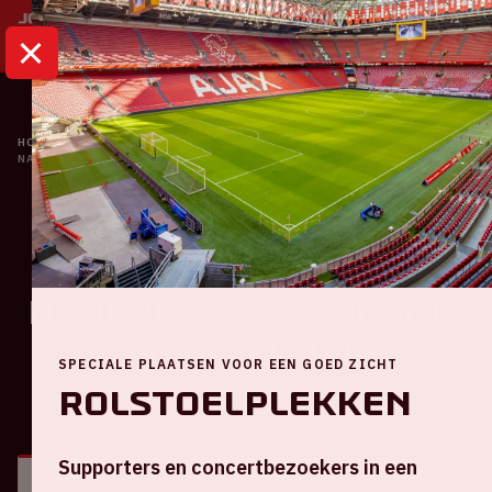
HOME
KALENDER
NATIONS LEAGUE | NEDERLAND VS. BOSNIË EN HERZEGOVINA
Oranje
Nations League |
Nederland VS. Bosnië
en Herzegovina
SPECIALE PLAATSEN VOOR EEN GOED ZICHT
Rolstoelplekken
ALGEMEEN
BEZOEKERSINFORMATIE
Supporters en concertbezoekers in een