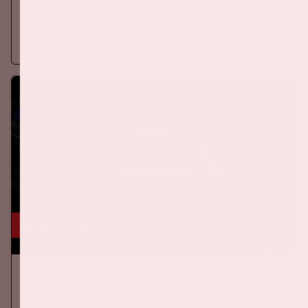
Op donderdag 24 september 2026 speelt het Nederlands
elftal tegen Duitsland in de Johan Cruijff ArenA.
Meer informatie
KOOP TICKETS
24 okt, '26
AMF 2026
DANCE