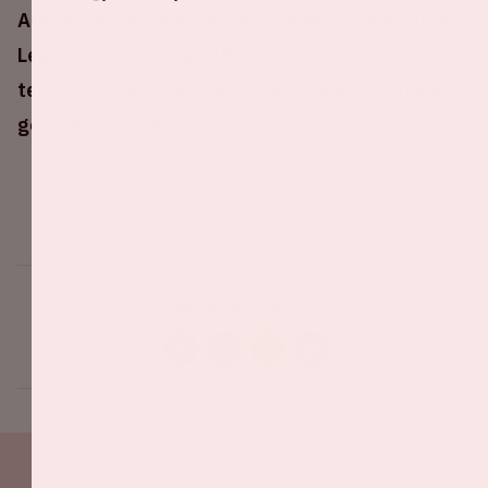
ArenA. Het laatste thuisduel in de UEFA Nations
League is op zondag 15 november om 18.00 uur
tegen Bosnië en Herzegovina. De wedstrijd wordt
gespeeld zonder publiek.
Deel dit evenement