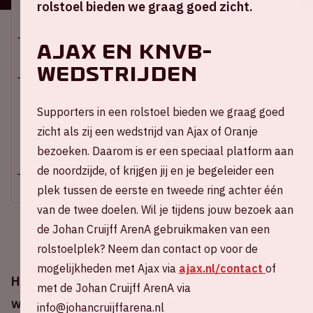
rolstoel bieden we graag goed zicht.
Locatie en tijd
AJAX EN KNVB-
Zo 15 november 2020
WEDSTRIJDEN
Johan Cruijff ArenA
Supporters in een rolstoel bieden we graag goed
Aftrap wedstrijd: 18.00 uur
zicht als zij een wedstrijd van Ajax of Oranje
bezoeken. Daarom is er een speciaal platform aan
+ Voeg toe aan agenda
de noordzijde, of krijgen jij en je begeleider een
plek tussen de eerste en tweede ring achter één
van de twee doelen. Wil je tijdens jouw bezoek aan
de Johan Cruijff ArenA gebruikmaken van een
rolstoelplek? Neem dan contact op voor de
mogelijkheden met Ajax via
ajax.nl/contact
of
Het Nederlands elftal speelt in 2020 zijn
met de Johan Cruijff ArenA via
wedstrijden op eigen bodem in de Johan Cruijff
info@johancruijffarena.nl