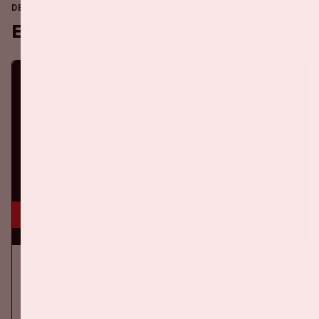
DE JOHAN CRUIJFF ARENA IS ALTIJD IN BEWEGING
Binnenkort in de ArenA
16 aug, '26
Ajax - SC Heerenveen
EREDIVISIE
Op zondag 16 augustus 2026 speelt Ajax in de Johan Cruijff