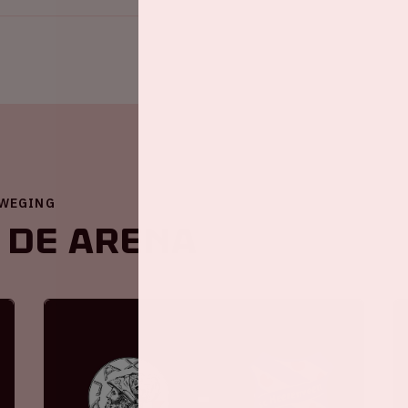
EWEGING
 de ArenA