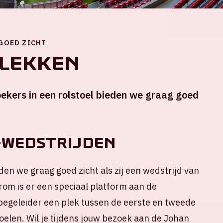
Locatie en tijd
 GOED ZICHT
lekken
Do 25 juli 2024
ekers in een rolstoel bieden we graag goed
Johan Cruijff ArenA
Start wedstrijd: 20.30 uur
Einde wedstrijd: 22.15 uur
-WEDSTRIJDEN
+ Voeg toe aan agenda
den we graag goed zicht als zij een wedstrijd van
om is er een speciaal platform aan de
je begeleider een plek tussen de eerste en tweede
oelen. Wil je tijdens jouw bezoek aan de Johan