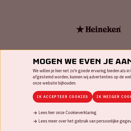
Mogen we even je aa
We willen je hier net zo'n goede ervaring bieden als 
afgestemd worden, kunnen wij advertenties op de websi
onze website bijhouden.
IK ACCEPTEER COOKIES
IK WEIGER COO
Lees hier onze Cookieverklaring
Contact
FAQ
Werken bij
Disclaimer
C
Lees meer over het gebruik van persoonlijke gege