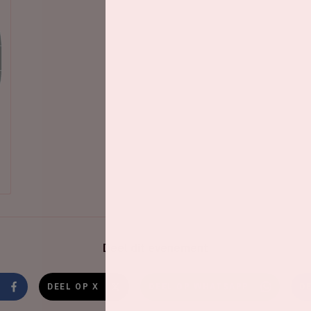
Deel dit evenement
DEEL OP X
DEEL OP WHATSAPP
D