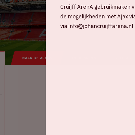
Cruijff ArenA gebruikmaken v
de mogelijkheden met Ajax vi
via info@johancruijffarena.nl
NAAR DE ARENA
IN DE ARENA
VEELGEST