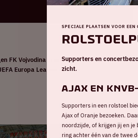
SPECIALE PLAATSEN VOOR EEN
Rolstoelp
Supporters en concertbezo
en FK Vojvodina in de Johan Cruijff ArenA.
zicht.
 UEFA Europa League.
AJAX EN KNVB
Supporters in een rolstoel bie
Ajax of Oranje bezoeken. Daar
noordzijde, of krijgen jij en 
ring achter één van de twee d