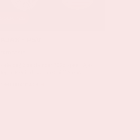
5 sep, '26
Ajax - PSV
EREDIVISIE
Zaterdag 5 september 2026 speelt Ajax
tegen PSV in de Johan Cruijff ArenA.
Meer informatie