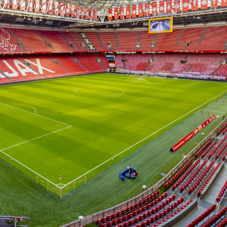
on
Contact
Inloggen ArenA portaal
ZOEKEN
OVER ONS