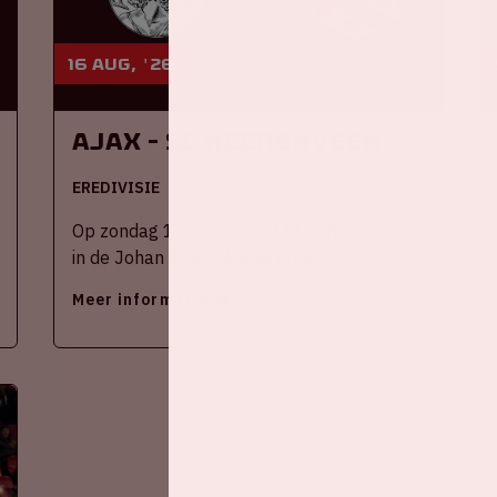
16 aug, '26
Ajax - SC Heerenveen
EREDIVISIE
Op zondag 16 augustus 2026 speelt Ajax
in de Johan Cruijff ArenA tegen SC
Heerenveen
Meer informatie