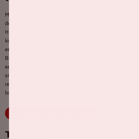
Maak jouw dag compleet en kom gezellig dineren voor
de wedstrijd. In samenwerking met topklasse cateraar
Hutten zijn er drie toffe concepten waar je uit kunt
kiezen met één gemene deler: een culinaire avond op
een unieke locatie. Met de concepten By Lute, BAUT en
BRKLN is er voor ieder wat wils. Van high-end dining in
een ontspannen setting tot het beproefde en
smaakvolle BRKLN concept mét spectaculair uitzicht. De
restaurants zijn toegankelijk voor bezoekers op de
hoofdtribune.
BEKIJK RESTAURANTS EN RESERVEER
Tickets