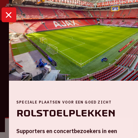
HOME
KALENDER
AJAX - SPARTA
Eredivisie
Ajax - Sparta
Zondag 19 februari 2023
SPECIALE PLAATSEN VOOR EEN GOED ZICHT
ALGEMEEN
BEZOEKERSINFORMATIE
Rolstoelplekken
Supporters en concertbezoekers in een
Locatie en tijd