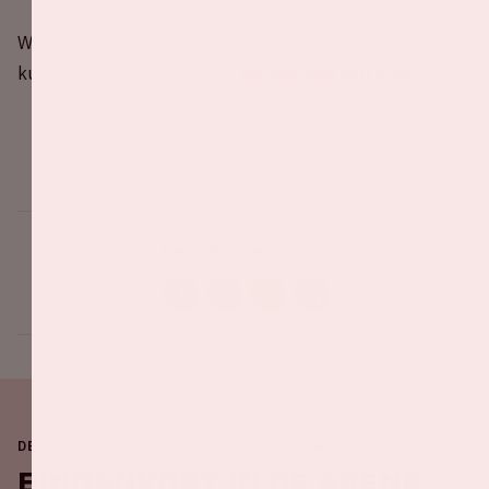
Wil je aanwezig zijn bij een thuiswedstrijd van Ajax? Je
kunt je tickets bestellen via
de website van Ajax
.
Deel dit evenement
DE JOHAN CRUIJFF ARENA IS ALTIJD IN BEWEGING
Binnenkort in de ArenA