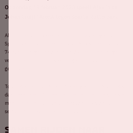
Op zondag 19 februari 2023 speelt Ajax in de
Johan Cruijff ArenA tegen Sparta Rotterdam.
Al maar liefst 125 keer eerder stond Ajax tegenover
Sparta Rotterdam in de Eredivisie. Ajax schreef daarvan
74 overwinningen op zijn naam, 25 wedstrijden gingen
verloren en uit 26 duels kwam geen winnaar: het bleef
gelijk spel.
Totaal werd er door Ajax 306 keer gescoord. Sparta wist
daar tegenover 145 keer het doel te raken. De grootste,
meest recente, thuisoverwinning van Ajax stamt uit
seizoen 2000-2001, het werd maar liefst 9-0.
Samen rijden naar