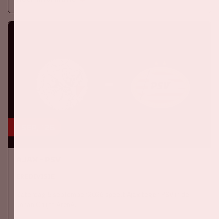
5 sep, '26
Ajax - PSV
EREDIVISIE
Zaterdag 5 september 2026 speelt Ajax tegen PSV in de
Johan Cruijff ArenA.