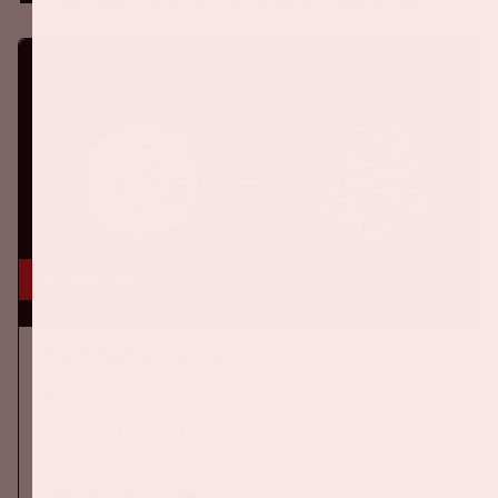
16 aug, '26
Ajax - SC Heerenveen
EREDIVISIE
Op zondag 16 augustus 2026 speelt Ajax in de Johan Cruijff
ArenA tegen SC Heerenveen
Meer informatie