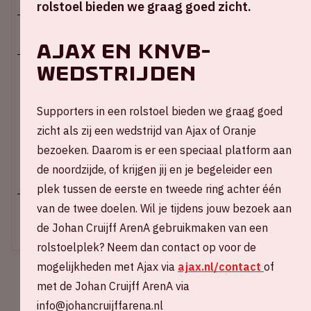
rolstoel bieden we graag goed zicht.
Zo 19 februari 2023
AJAX EN KNVB-
WEDSTRIJDEN
Johan Cruijff ArenA
Hoofdingang E open – 14:15 uur
Supporters in een rolstoel bieden we graag goed
Stadion open – 15:15 uur
zicht als zij een wedstrijd van Ajax of Oranje
Start wedstrijd – 16:45 uur
Einde wedstrijd - 18:30 uur
bezoeken. Daarom is er een speciaal platform aan
de noordzijde, of krijgen jij en je begeleider een
+ Voeg toe aan agenda
plek tussen de eerste en tweede ring achter één
van de twee doelen. Wil je tijdens jouw bezoek aan
UITVERKOCHT
de Johan Cruijff ArenA gebruikmaken van een
rolstoelplek? Neem dan contact op voor de
mogelijkheden met Ajax via
ajax.nl/contact
of
met de Johan Cruijff ArenA via
info@johancruijffarena.nl