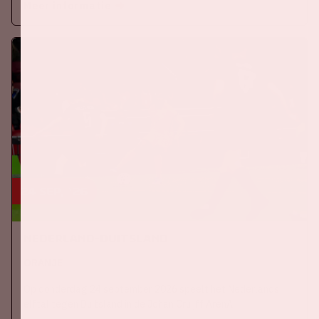
Meer informatie
24 sep, '26
Nederland-Duitsland
ORANJE
Op donderdag 24 september 2026 speelt het Nederlands
elftal tegen Duitsland in de Johan Cruijff ArenA.