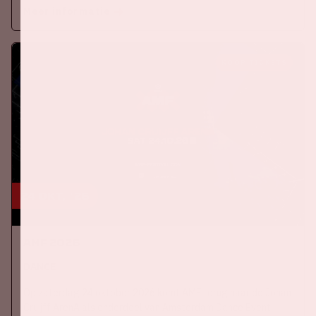
Meer informatie
KOOP TICKETS
24 okt, '26
AMF 2026
DANCE
Op zaterdag 24 oktober 2026 komt AMF terug naar de Johan
Cruijff ArenA als onderdeel van Amsterdam Dance Event.