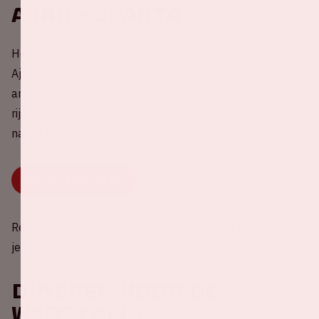
Ajax - Sparta
Help mee met het reduceren van CO2-uitstoot rondom
Ajax - Sparta 💚 Deel nu jouw lege autostoel(en) met
andere fans of kies een rit uit om mee te rijden. Samen
rijden is veel gezelliger, beter voor je portemonnee én
natuurlijk het milieu. Druk snel op onderstaande knop.
DEEL OF KIES JE RIT
Reis je liever op een andere manier naar de ArenA? Plan
je reis dan zo duurzaam mogelijk via onze
reisplanner
Dineren voor de
wedstrijd