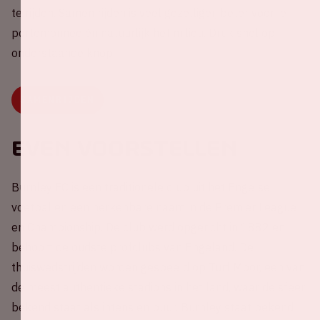
te rijden. Samen rijden is veel gezelliger, beter voor je
portemonnee én natuurlijk het milieu. Druk snel op
onderstaande knop.
SAMENRIJDEN
Even voorstellen
Burnley FC is een traditionele club uit het Engelse
voetbal en een herkenbare naam in de Premier League
en Championship. De club werd opgericht in 1882 en
behoort de oudste profclubs van Engeland. De
thuiswedstrijden worden gespeeld op Turf Moor, een van
de meest authentieke stadions in het land, waar de sfeer
bekend staat als intens en puur. Burnley staat bekend