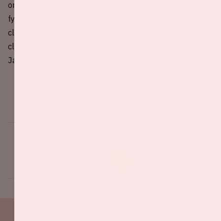
om zijn vechtlust en teamdiscipline, met een directe en
fysieke speelstijl die goed past bij het karakter van de
club. Door de jaren heen brachten verschillende
clublegendes er hun hoogtepunt, onder wie Brian O’Neil,
Jay Rodríguez en recenter James Tarkowski.
Deel dit evenement