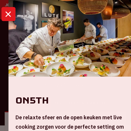
HOME
KALENDER
AJAX – BURNLEY
Ajax
Ajax – Burnley
zondag 26 juli 2026
ON5TH
ALGEMEEN
BEZOEKERSINFORMATIE
De relaxte sfeer en de open keuken met live
cooking zorgen voor de perfecte setting om
Locatie en tijd