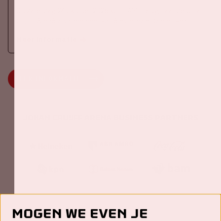
Op zaterdag 24 oktober 2026 komt AMF terug naar de Johan
Cruijff ArenA als onderdeel van Amsterdam Dance Event.
Meer informatie
MEER INFORMATIE
Johan Cruijff ArenA Business Partners
Mogen we even je