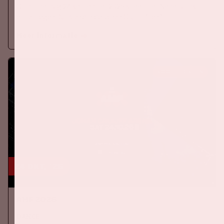
Op donderdag 24 september 2026 speelt het Nederlands
elftal tegen Duitsland in de Johan Cruijff ArenA.
Meer informatie
KOOP TICKETS
24 okt, '26
AMF 2026
DANCE