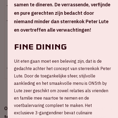
samen te dineren. De verrassende, verfijnde
en pure gerechten zijn bedacht door
Zo 26 juli 2026
niemand minder dan sterrenkok Peter Lute
Johan Cruijff ArenA
en overtreffen alle verwachtingen!
Stadion open: 12:30 uur
Start wedstrijd: 14:00 uur
Fine dining
Einde wedstrijd: 15:45 uur
+ Voeg toe aan agenda
Uit eten gaan moet een beleving zijn, dat is de
gedachte achter het concept van sterrenkok Peter
Lute. Door de toegankelijke sfeer, stijlvolle
aankleding en het smaakvolle menu is ON5th by
Lute zeer geschikt om zowel relaties als vrienden
en familie mee naartoe te nemen en de
voetbalervaring compleet te maken. Het
Op zondag 26 juli speelt Ajax een oefenwedstrijd
exclusieve 3-gangendiner bevat culinaire
tegen Burnely ter voorbereiding op het nieuwe