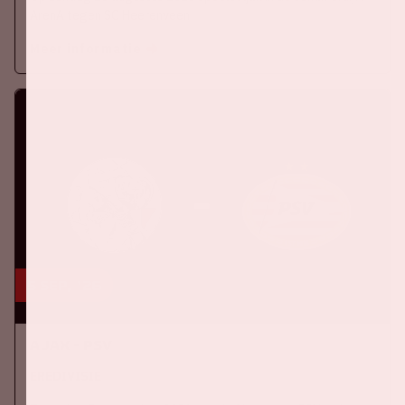
ArenA tegen SC Heerenveen
Meer informatie
5 sep, '26
Ajax - PSV
EREDIVISIE