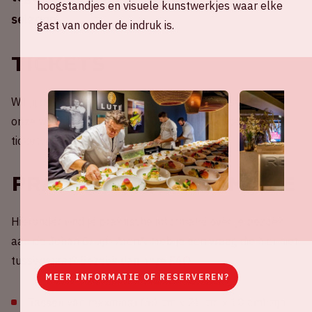
hoogstandjes en visuele kunstwerkjes waar elke
seizoen.
gast van onder de indruk is.
Tickets
Wil jij deze oefenwedstrijd van Ajax niet missen? Houd
onze website in de gaten voor de start van de
ticketverkoop.
Praktische informatie
Hieronder vind je praktische informatie over je bezoek
aan de Johan Cruijff ArenA. Heb je een vraag die hier niet
tussenstaat? Bezoek dan onze
FAQ
.
MEER INFORMATIE OF RESERVEREN?
Tassen van maximaal (30 cm x 21 cm x 10 cm) zijn,