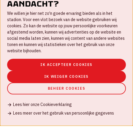
aandacht?
Contact
We willen je hier net zo'n goede ervaring bieden als in het
FAQ
stadion. Voor een vlot bezoek van de website gebruiken wij
cookies. Zo kan de website op jouw persoonlijke voorkeuren
Werken bij
afgestemd worden, kunnen wij advertenties op de website en
social media laten zien, kunnen wij content van andere websites
Disclaimer
tonen en kunnen wij statistieken over het gebruik van onze
Cookies
website bijhouden.
Huisregels
IK ACCEPTEER COOKIES
Privacyverklaring
IK WEIGER COOKIES
BEHEER COOKIES
Lees hier onze Cookieverklaring
© Johan Cruijff ArenA 2026
Lees meer over het gebruik van persoonlijke gegevens