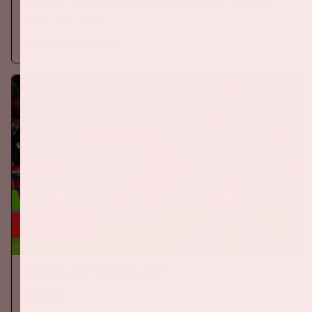
Zaterdag 5 september 2026 speelt Ajax tegen PSV in de
Johan Cruijff ArenA.
Meer informatie
24 sep, '26
Nederland-Duitsland
ORANJE