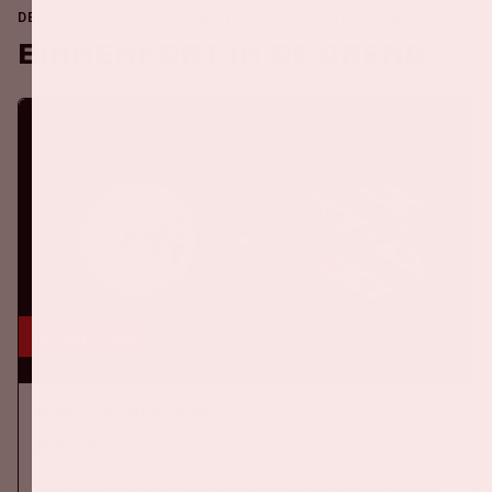
DE JOHAN CRUIJFF ARENA IS ALTIJD IN BEWEGING
Binnenkort in de ArenA
16 aug, '26
Ajax - SC Heerenveen
EREDIVISIE
Op zondag 16 augustus 2026 speelt Ajax in de Johan Cruijff