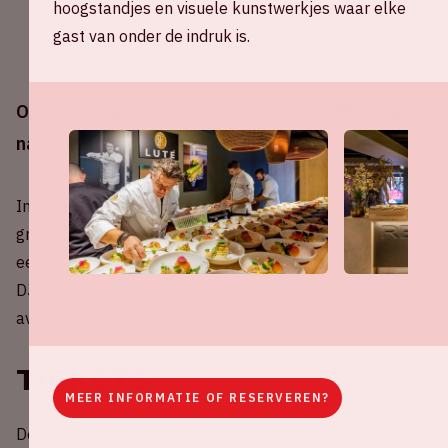
hoogstandjes en visuele kunstwerkjes waar elke
gast van onder de indruk is.
Op zaterdag 24 oktober 2026 komt AMF terug
naar de Johan Cruijff ArenA.
Inmiddels is het alweer de 14e editie van AMF, het
grootste dance-event van Amsterdam Dance Event. Met
een visueel spektakel, talloze uitzinnige fans en de beste
DJ's ter wereld belooft het opnieuw een spectaculaire
avond te worden in de Johan Cruijff ArenA.
Tickets
MEER INFORMATIE OF RESERVEREN?
De tickets voor AMF 2026 in de Johan Cruijff ArenA zijn