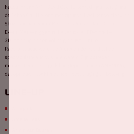
headliner van AMF. David Guetta keert dit jaar terug naar
de Johan Cruijff ArenA met zijn indrukwekkende Monolith
Show, speciaal voor AMF tijdens Amsterdam Dance
Event. Met een gigantische verticale LED‑monoliet,
3D‑mapping en een volledig nieuwe Future
Rave‑productie wordt de ArenA omgetoverd tot een
spectaculaire audiovisuele wereld. Zijn optreden
markeert een belangrijk hoogtepunt binnen AMF 2026,
dat opnieuw uitpakt met next‑level staging en beleving.
Line-up
Afrojack
Amelie Lens
Armin van Buuren