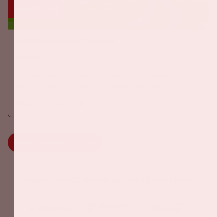
24 sep, '26
Nederland-Duitsland
ORANJE
Op donderdag 24 september 2026 speelt het Nederlands
elftal tegen Duitsland in de Johan Cruijff ArenA.
Meer informatie
MEER INFORMATIE
Johan Cruijff ArenA Business Partners