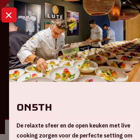
HOME
KALENDER
AMF 2026
Dance
AMF 2026
Zaterdag 24 oktober 2026
ON5TH
ALGEMEEN
BEZOEKERSINFORMATIE
De relaxte sfeer en de open keuken met live
cooking zorgen voor de perfecte setting om
Locatie en tijd