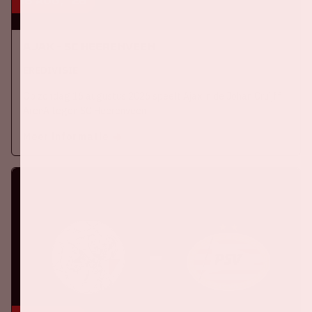
16 aug, '26
Ajax - SC Heerenveen
EREDIVISIE
Op zondag 16 augustus 2026 speelt Ajax in de Johan Cruijff
ArenA tegen SC Heerenveen
Meer informatie