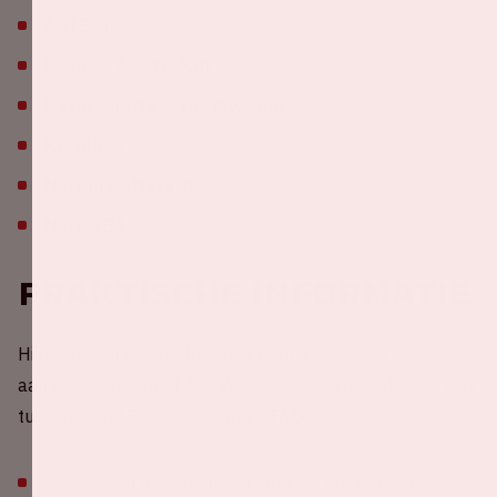
ARTBAT
D-Block & S-te-Fan
David Guetta –
The Monolith
Korolova
Marlon Hoffstadt
More TBA
Praktische informatie
Hieronder vind je praktische informatie over je bezoek
aan de Johan Cruijff ArenA. Heb je een vraag die hier niet
tussenstaat? Bezoek dan onze
FAQ
.
Tassen van maximaal (30 cm x 21 cm x 10 cm) zijn,