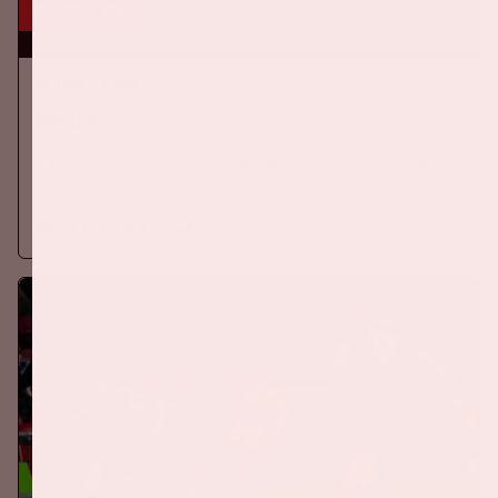
5 sep, '26
Ajax - PSV
EREDIVISIE
Zaterdag 5 september 2026 speelt Ajax tegen PSV in de
Johan Cruijff ArenA.
Meer informatie