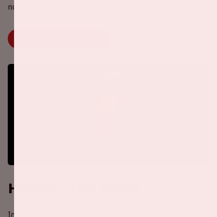
nu in de verkoop. Scoor je tickets via onderstaade button!
KOOP TICKETS VOOR AMF
Headliner 2026
In 2026 zet David Guetta de ArenA op z’n kop als