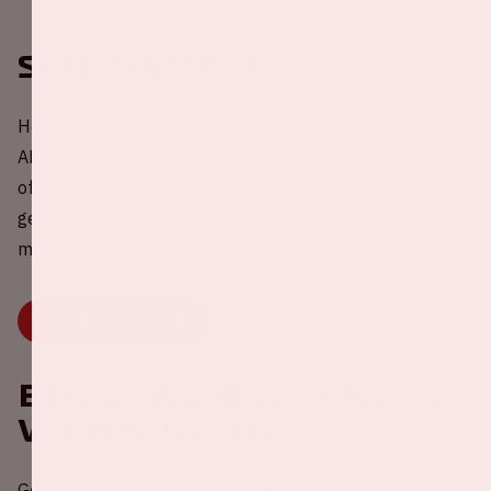
Samenrijden
Help mee met het reduceren van CO2-uitstoot rondom
AMF! Deel nu jouw lege autostoel(en) met andere fans
of kies een rit uit om mee te rijden. Samen rijden is veel
gezelliger, beter voor je portemonnee én natuurlijk het
milieu. Druk snel op onderstaande knop.
DEEL OF KIES JE RIT
Benieuwd wat je kunt
verwachten?
Geniet mee van de recap van AMF 2025!