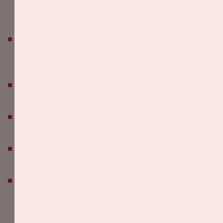
na controle, toegestaan om mee te nemen. Grotere
tassen of koffers zijn niet toegestaan.
Het is voor bezoekers niet toegestaan eten en
drinken mee het stadion in te nemen. In het stadion
vind je verschillende eet- en drinkgelegenheden.
Het is toegestaan om een powerbank mee te nemen
in het stadion, niet groter dan een mobiele telefoon.
Johan Cruijff ArenA is een rookvrij stadion. Er zijn
geen plekken in het stadion waar roken is toegestaan.
Johan Cruijff ArenA is een cashless stadion. Je kunt
daarom alleen met je bankpas of creditcard betalen.
We hanteren een adviesleeftijd van boven de 16 jaar.
We adviseren jongere bezoekers om een evenement
onder begeleiding van een meerderjarige te
bezoeken.