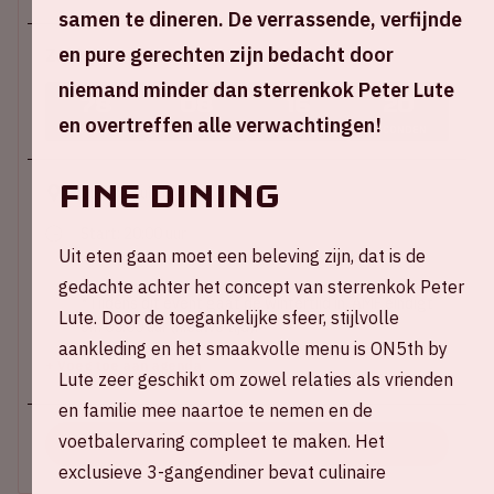
samen te dineren. De verrassende, verfijnde
en pure gerechten zijn bedacht door
Za 24 oktober 2026
niemand minder dan sterrenkok Peter Lute
78
08
16
20
en overtreffen alle verwachtingen!
DAGEN
UREN
MINUTEN
SECONDEN
Fine dining
Johan Cruijff ArenA
Start: 20:00 uur
Uit eten gaan moet een beleving zijn, dat is de
Verwacht einde: 06:00 uur*
gedachte achter het concept van sterrenkok Peter
*Tijdens dit event gaat de wintertijd in. AMF eindigt
Lute. Door de toegankelijke sfeer, stijlvolle
om 05:00 uur (nieuwe tijd).
aankleding en het smaakvolle menu is ON5th by
+ Voeg toe aan agenda
Lute zeer geschikt om zowel relaties als vrienden
en familie mee naartoe te nemen en de
voetbalervaring compleet te maken. Het
KOOP TICKETS
exclusieve 3-gangendiner bevat culinaire