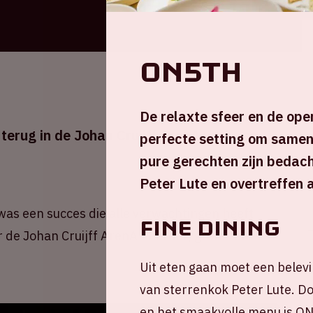
ON5TH
De relaxte sfeer en de ope
 terug in de Johan Cruijff ArenA voor een
perfecte setting om samen 
pure gerechten zijn bedac
Peter Lute en overtreffen 
was een succes die alle verwachtingen heeft
Fine dining
 de Johan Cruijff ArenA - harder, groter en
Uit eten gaan moet een belevi
van sterrenkok Peter Lute. Doo
en het smaakvolle menu is ON5