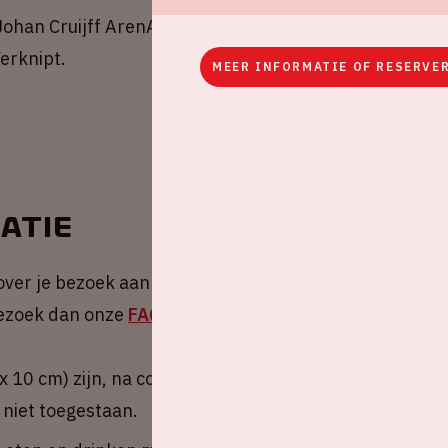
ohan Cruijff ArenA zijn nu in de verkoop. Voor
erknipt.
MEER INFORMATIE OF RESERVE
atie
over je bezoek aan de Johan Cruijff ArenA. Heb
 Bezoek dan onze
FAQ
.
 10 cm) zijn, na controle, toegestaan om mee te
 niet toegestaan.