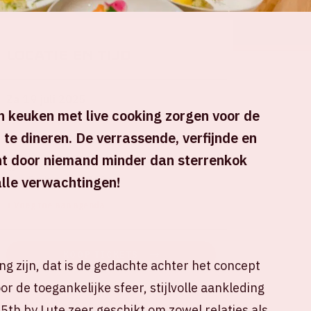
Locatie en tijd
Za 19 juli 2025
n keuken met live cooking zorgen voor de
te dineren. De verrassende, verfijnde en
Johan Cruijff ArenA
ht door niemand minder dan sterrenkok
Start show: 22:00 uur
alle verwachtingen!
Einde show: 07:00 uur
+ Voeg toe aan agenda
KOOP TICKETS
ng zijn, dat is de gedachte achter het concept
r de toegankelijke sfeer, stijlvolle aankleding
th by Lute zeer geschikt om zowel relaties als