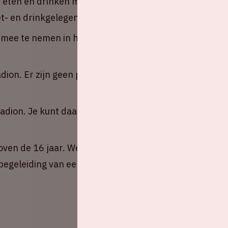
n eten en drinken mee het stadion in te nemen.
eet- en drinkgelegenheden.
ee te nemen in het stadion, niet groter dan
adion. Er zijn geen plekken in het stadion waar
tadion. Je kunt daarom alleen met je bankpas of
oven de 16 jaar. We adviseren jongere
egeleiding van een meerderjarige te bezoeken.