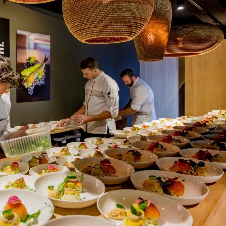
on
Contact
Inloggen ArenA portaal
ZOEKEN
OVER ONS