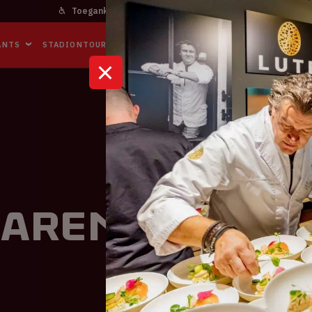
Toegankelijkheid
Bereikbaarheid
In het stadi
ANTS
STADIONTOURS
NAAR DE ARENA
BUSINESS EVENTS
 ArenA