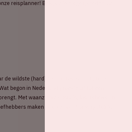
onze reisplanner! Bekijk alle mogelijkheden via
ar de wildste (hard) techno raves, met grote
Wat begon in Nederland groeide uit tot een
rengt. Met waanzinnige visuals, lasershows en
efhebbers maken ze elke nacht onvergetelijk.