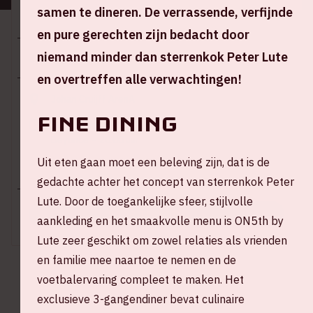
samen te dineren. De verrassende, verfijnde
Locatie en tijd
en pure gerechten zijn bedacht door
niemand minder dan sterrenkok Peter Lute
Za 17 juni 2023
en overtreffen alle verwachtingen!
Johan Cruijff ArenA
Fine dining
Stadion open – 17.00 uur
Beyoncé – 20.00 uur
Uit eten gaan moet een beleving zijn, dat is de
+ Voeg toe aan agenda
gedachte achter het concept van sterrenkok Peter
Lute. Door de toegankelijke sfeer, stijlvolle
KOOP TICKETS
aankleding en het smaakvolle menu is ON5th by
Lute zeer geschikt om zowel relaties als vrienden
en familie mee naartoe te nemen en de
voetbalervaring compleet te maken. Het
exclusieve 3-gangendiner bevat culinaire