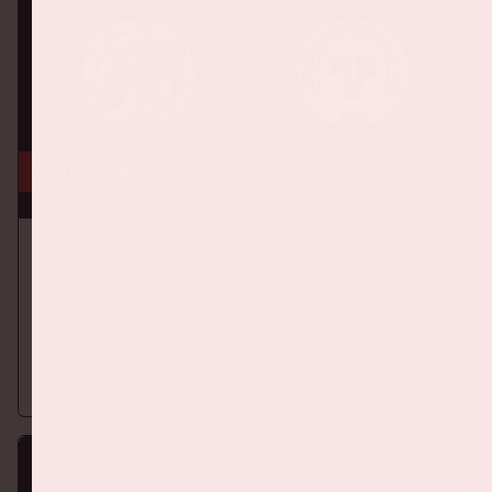
6 aug, '26
Ajax - Shelbourne FC
UEFA CONFERENCE LEAGUE
Donderdag 6 augustus speelt Ajax tegen Shelbourne FC in de
Johan Cruijff ArenA.
Meer informatie