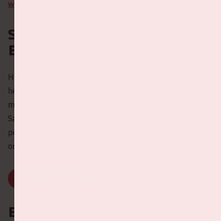
website van Mojo
kom je bij de ticketverkoop terecht.
Samen rijden naar
Beyoncé
Help mee met het reduceren van CO2-uitstoot rondom
het Beyoncé concert 💚 Deel nu jouw lege autostoel(en)
met andere fans of kies een rit uit om mee te rijden.
Samen rijden is veel gezelliger, beter voor je
portemonnee én natuurlijk het milieu. Druk snel op
onderstaande knop.
DEEL OF KIES JE RIT
Beyoncé: een