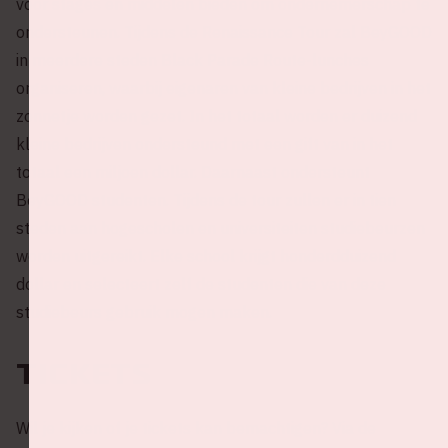
voor stages en middelen bieden om ondernemerschap te
ondersteunen. Tijdens de Renaissance Tour zal BeyGOOD
in meerdere steden Black Parade Route-lunches
organiseren, waarbij eigenaren van kleine bedrijven in het
zonnetje worden gezet. In het totaal worden er duizend
kleine bedrijven ondersteund met een gift van in het
totaal een miljoen dollar. Daarnaast ondersteunt
BeyGOOD studenten. Tijdens de tour zullen er in tien
steden aan hogescholen en universiteiten studiebeurzen
worden uitgereikt. Elke school krijgt honderdduizend
dollar en selecteert zelf de studenten die van deze
studiebeurs gebruik mogen maken.
Tickets
Wil je kijken of je tickets kan bemachtigen? Via de