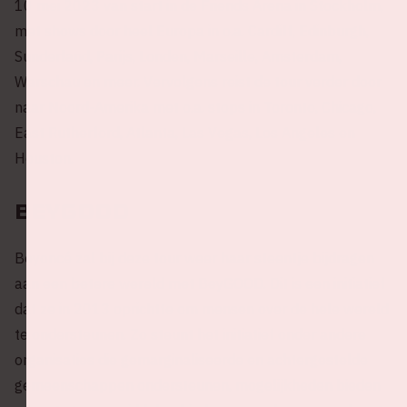
10 mei 2023 van start in de Friends Arena in Stockholm,
met shows door heel Europa in o.a. Cardiff, Edinburgh,
Sunderland, Parijs, Londen, Marseille, Amsterdam,
Warschau en meer. Vervolgens reist de tour verder door
naar Noord-Amerika met o.a. stops in Toronto, Chicago,
East Rutherford, Atlanta, Las Vegas, Los Angeles en
Houston.
BeyGOOD
Beyoncé zal bij deze tour weer haar steentje bijdragen
aan een betere wereld met BeyGOOD. Dit is een initiatief
dat ze in 2013 oprichtte om mensen over de hele wereld
te ondersteunen. Zo steunt het initiatief onder andere
organisaties die gemarginaliseerde en achtergestelde
gemeenschappen ondersteunen, mogelijkheden bieden