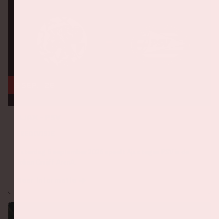
5 sep, '26
Ajax - PSV
EREDIVISIE
Zaterdag 5 september 2026 speelt Ajax tegen PSV in de
Johan Cruijff ArenA.
Meer informatie