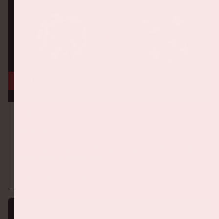
16 aug, '26
Ajax - SC Heerenveen
EREDIVISIE
Op zondag 16 augustus 2026 speelt Ajax in de Johan Cruijff
ArenA tegen SC Heerenveen
Meer informatie