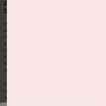
Amerikaanse
superster
Beyoncé is één van de meest populaire zangeressen van
de 21e eeuw. Haar zangcarrière begon op te bloeien in
eind jaren '90 in de popgroep Destiny's Child samen met
Kelly Lowland en Michelle Williams. Je kan deze groep
kennen van nummers als
Say My Name
en
Bills, Bills,
Bills
. Beyoncé brak als solozangeres door in 2003 met
haar eerste album
Dangerously in Love
, waar nummers
als
Crazy in Love
en
Baby Boy
op stonden.
Het is al een tijd geleden sinds Beyoncé in de ArenA
stond. De laatste keer was in 2018! Toen stond ze hier
met haar man Jay-Z. Maar na vijf jaar wachten is het
eindelijk weer tijd voor een solo-optreden van Queen Bey,