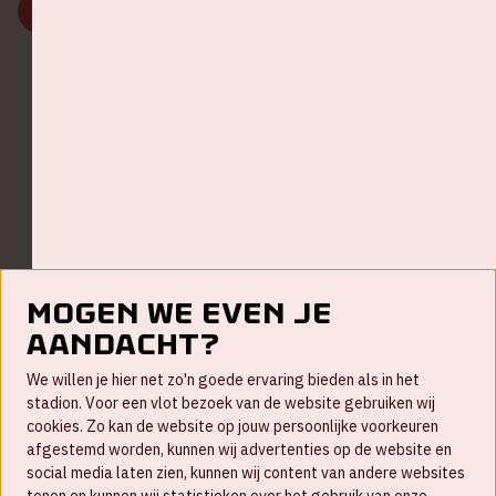
MEER INFORMATIE
Johan Cruijff ArenA Business Partners
Mogen we even je
aandacht?
Contact
We willen je hier net zo'n goede ervaring bieden als in het
FAQ
stadion. Voor een vlot bezoek van de website gebruiken wij
cookies. Zo kan de website op jouw persoonlijke voorkeuren
Werken bij
afgestemd worden, kunnen wij advertenties op de website en
social media laten zien, kunnen wij content van andere websites
Disclaimer