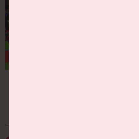
24 sep, '26
Nederland-Duitsland
ORANJE
Op donderdag 24 september 2026 speelt het Nederlands
elftal tegen Duitsland in de Johan Cruijff ArenA.
Meer informatie