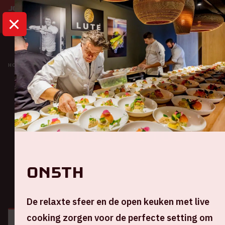
HOME
KALENDER
BEYONCÉ – THE RENAISSANCE TOUR
Concert
Beyoncé – The
Renaissance Tour
Zaterdag 17 juni 2023
ON5TH
ALGEMEEN
BEZOEKERSINFORMATIE
De relaxte sfeer en de open keuken met live
cooking zorgen voor de perfecte setting om