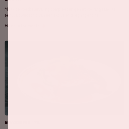
Maak de voetbalervaring compleet en geniet voorafgaand aan
een Ajax wedstrijd van een exclusief driegangendiner.
Meer informatie
Brasserie '72