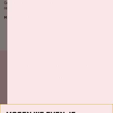
Goed eten en een verbluffend uitzicht komen samen in dit unieke
restaurant met panorama-uitzicht. Proef de grootsheid van het
stadion!
Meer informatie
Johan Cruijff ArenA Business Partners