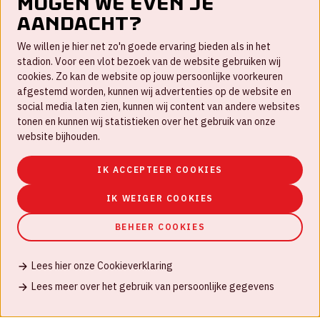
Mogen we even je
aandacht?
Contact
We willen je hier net zo'n goede ervaring bieden als in het
FAQ
stadion. Voor een vlot bezoek van de website gebruiken wij
cookies. Zo kan de website op jouw persoonlijke voorkeuren
Werken bij
afgestemd worden, kunnen wij advertenties op de website en
social media laten zien, kunnen wij content van andere websites
Disclaimer
tonen en kunnen wij statistieken over het gebruik van onze
Cookies
website bijhouden.
Huisregels
IK ACCEPTEER COOKIES
Privacyverklaring
IK WEIGER COOKIES
BEHEER COOKIES
Lees hier onze Cookieverklaring
© Johan Cruijff ArenA 2026
Lees meer over het gebruik van persoonlijke gegevens